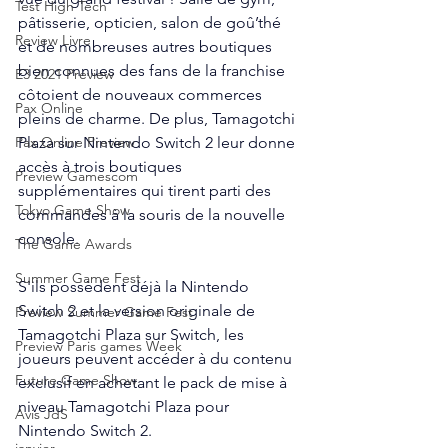
Test High Tech
pâtisserie, opticien, salon de goû’thé 
Review Livre
et de nombreuses autres boutiques 
bien connues des fans de la franchise 
E3 2021 Preview
côtoient de nouveaux commerces 
Pax Online
pleins de charme. De plus, Tamagotchi 
Plaza sur Nintendo Switch 2 leur donne 
Pax Online Preview
accès à trois boutiques 
Preview Gamescom
supplémentaires qui tirent parti des 
Tokyo Game Show
commandes à la souris de la nouvelle 
console. 
The Game Awards
Summer Game Fest
S'ils possèdent déjà la Nintendo 
Switch 2 et la version originale de 
Preview Summer Game Fest
Tamagotchi Plaza sur Switch, les 
Preview Paris games Week
joueurs peuvent accéder à du contenu 
Future Game Show
exclusif en achetant le pack de mise à 
niveau Tamagotchi Plaza pour 
Avis JdS
Nintendo Switch 2. 