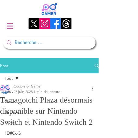
Post
Tout
Couple of Gamer
Tout
27 juin 2025
1 min de lecture
Tamagotchi Plaza désormais
News
disponible sur Nintendo
Reviews
Switch et Nintendo Switch 2
Divers
1D#CoG