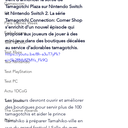
Gamescom
Tamagotchi Plaza sur Nintendo Switch 
E3
et Nintendo Switch 2. La série 
Tamagotchi Connection: Corner Shop 
Paris Games Week
s’enrichit d’un nouvel épisode qui 
Early Access
propose aux joueurs de jouer à des 
mini-jeux dans des boutiques décalées 
Test 1DCoG
au service d’adorables tamagotchis.
Test Xbox
https://youtu.be/8h-a3uT7yPk?
si=5b2RMz8ZMYs_Fk9Q
Test Nintendo
Test PlayStation
Test PC
Actu 1DCoG
Les joueurs devront ouvrir et améliorer 
Test Stadia
des boutiques pour servir plus de 100 
The Game Awards
tamagotchis et aider le prince 
Balan
Tamahiko à préparer Tamahiko-ville en 
vue du grand festival ! Salle de gym, 