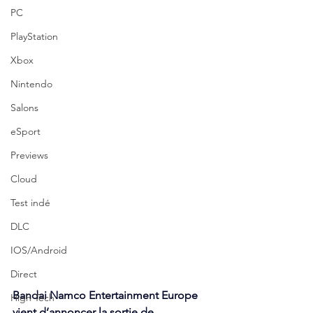
PC
PlayStation
Xbox
Nintendo
Salons
eSport
Previews
Cloud
Test indé
DLC
IOS/Android
Direct
Bandai Namco Entertainment Europe 
High Tech
vient d’annoncer la sortie de 