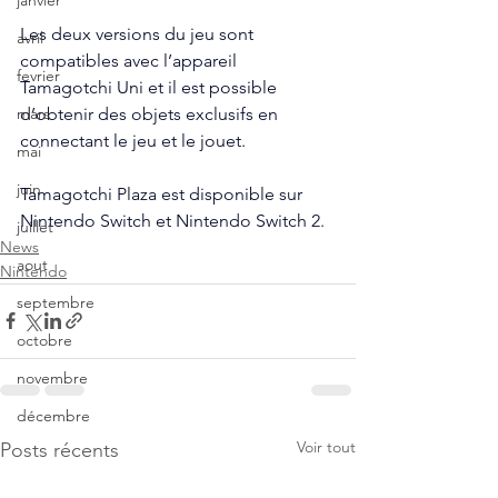
janvier
Les deux versions du jeu sont 
avril
compatibles avec l’appareil 
fevrier
Tamagotchi Uni et il est possible 
d’obtenir des objets exclusifs en 
mars
connectant le jeu et le jouet. 
mai
juin
Tamagotchi Plaza est disponible sur 
Nintendo Switch et Nintendo Switch 2.
juillet
News
aout
Nintendo
septembre
octobre
novembre
décembre
Voir tout
Posts récents