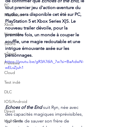
de confirmer que 
Echoes of the End
, le 
PC
tout premier jeu d'action-aventure du 
studio, sera disponible cet été sur PC, 
PlayStation
PlayStation 5 et Xbox Series X|S. Le 
Xbox
nouveau trailer dévoile, pour la 
Nintendo
première fois, un monde à couper le 
souffle, une magie redoutable et une 
Salons
intrigue émouvante axée sur les 
eSport
personnages.
https://youtu.be/gR3A76lA_7w?si=BaAdwN-
Previews
wELvZjuh1
Cloud
Test indé
DLC
IOS/Android
Echoes of the End
 suit Ryn, née avec 
Direct
des capacités magiques imprévisibles, 
qui tente de sauver son frère de 
High Tech