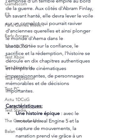
l’emprise d'un terrible empire au bord 
Gamescom
de la guerre. Aux côtés d'Abram Finlay, 
E3
un savant hanté, elle devra lever le voile 
sur un complot qui pourrait raviver 
Paris Games Week
d’anciennes querelles et ainsi plonger 
Early Access
le monde d'Aema dans le 
chaos. Portée sur la confiance, le 
Test 1DCoG
sacrifice et la rédemption, l'histoire se 
Test Xbox
déroule en dix chapitres authentiques 
Test Nintendo
et remplis de cinématiques 
impressionnantes, de personnages 
Test PlayStation
mémorables et de décisions 
Test PC
importantes.
Actu 1DCoG
Caractéristiques:
Test Stadia
Une histoire épique
 : avec le 
moteur Unreal Engine 5 et la 
The Game Awards
capture de mouvements, la 
Balan
narration prend vie grâce à un 