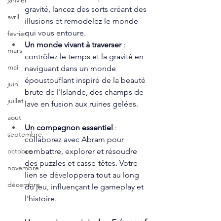
janvier
gravité, lancez des sorts créant des 
avril
illusions et remodelez le monde 
qui vous entoure.
fevrier
Un monde vivant à traverser
 : 
mars
contrôlez le temps et la gravité en 
mai
naviguant dans un monde 
époustouflant inspiré de la beauté 
juin
brute de l'Islande, des champs de 
juillet
lave en fusion aux ruines gelées.
aout
Un compagnon essentiel
 :  
septembre
collaborez avec Abram pour 
combattre, explorer et résoudre 
octobre
des puzzles et casse-têtes. Votre 
novembre
lien se développera tout au long 
décembre
du jeu, influençant le gameplay et 
l'histoire.