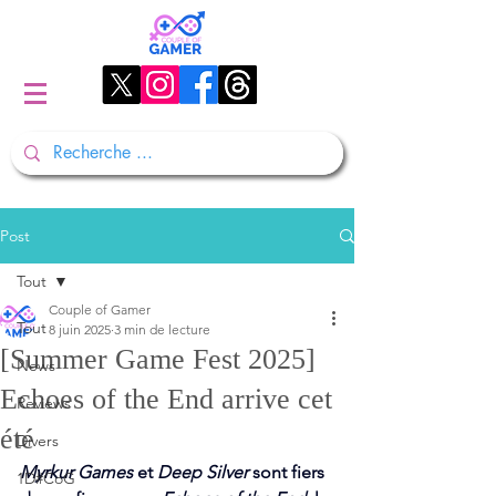
Post
Tout
Couple of Gamer
Tout
8 juin 2025
3 min de lecture
[Summer Game Fest 2025]
News
Echoes of the End arrive cet
Reviews
été
Divers
Myrkur Games
 et 
Deep Silver
 sont fiers 
1D#CoG