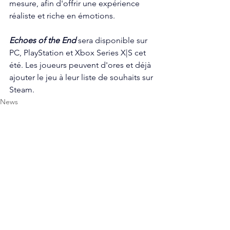
mesure, afin d'offrir une expérience 
réaliste et riche en émotions.
Echoes of the End
 sera disponible sur 
PC, PlayStation et Xbox Series X|S cet 
été. Les joueurs peuvent d'ores et déjà 
ajouter le jeu à leur liste de souhaits sur 
Steam. 
News
PC
PlayStation
Voir tout
Posts récents