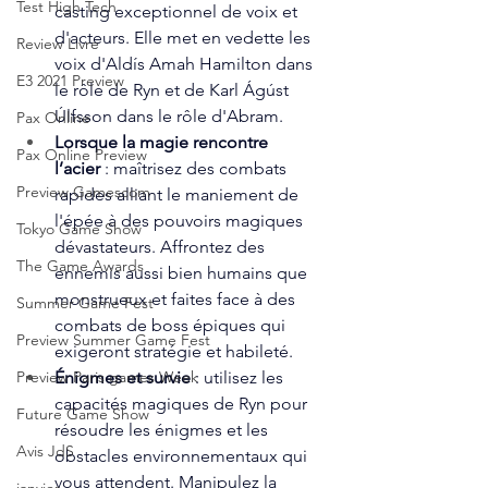
Test High Tech
casting exceptionnel de voix et 
d'acteurs. Elle met en vedette les 
Review Livre
voix d'Aldís Amah Hamilton dans 
E3 2021 Preview
le rôle de Ryn et de Karl Ágúst 
Úlfsson dans le rôle d'Abram.
Pax Online
Lorsque la magie rencontre 
Pax Online Preview
l’acier 
: maîtrisez des combats 
Preview Gamescom
rapides alliant le maniement de 
l'épée à des pouvoirs magiques 
Tokyo Game Show
dévastateurs. Affrontez des 
The Game Awards
ennemis aussi bien humains que 
monstrueux et faites face à des 
Summer Game Fest
combats de boss épiques qui 
Preview Summer Game Fest
exigeront stratégie et habileté.
Énigmes et survie
 : utilisez les 
Preview Paris games Week
capacités magiques de Ryn pour 
Future Game Show
résoudre les énigmes et les 
Avis JdS
obstacles environnementaux qui 
vous attendent. Manipulez la 