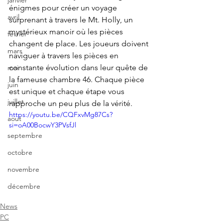
janvier
énigmes pour créer un voyage 
avril
surprenant à travers le Mt. Holly, un 
mystérieux manoir où les pièces 
fevrier
changent de place. Les joueurs doivent 
mars
naviguer à travers les pièces en 
constante évolution dans leur quête de 
mai
la fameuse chambre 46. Chaque pièce 
juin
est unique et chaque étape vous 
juillet
rapproche un peu plus de la vérité.
https://youtu.be/CQFxvMg87Cs?
aout
si=oA00BocwY3PVsfJl
septembre
octobre
novembre
décembre
News
PC