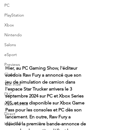
PC
PlayStation
Xbox
Nintendo
Salons
eSport
Previews
Hier, au PC Gaming Show, l'éditeur 
Cloud
suédois Raw Fury a annoncé que son 
jeu de simulation de camion dans 
Test indé
l'espace Star Trucker arrivera le 3 
DLC
septembre 2024 sur PC et Xbox Series 
X|S, et sera disponible sur Xbox Game 
IOS/Android
Pass pour les consoles et PC dès son 
Direct
lancement. En outre, Raw Fury a 
dévoilé la première bande-annonce de 
High Tech