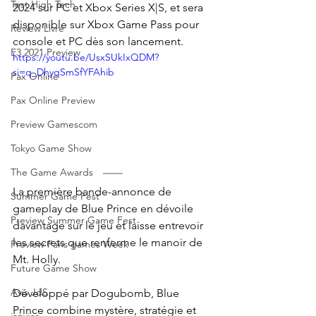
Test High Tech
2024 sur PC et Xbox Series X|S, et sera 
disponible sur Xbox Game Pass pour 
Review Livre
console et PC dès son lancement.
E3 2021 Preview
https://youtu.be/UsxSUkIxQDM?
si=q_DhyqSmSfYFAhib
Pax Online
Pax Online Preview
Preview Gamescom
Tokyo Game Show
The Game Awards
La première bande-annonce de 
Summer Game Fest
gameplay de Blue Prince en dévoile 
Preview Summer Game Fest
davantage sur le jeu et laisse entrevoir 
les secrets que renferme le manoir de 
Preview Paris games Week
Mt. Holly. 
Future Game Show
Avis JdS
Développé par Dogubomb, Blue 
Prince combine mystère, stratégie et 