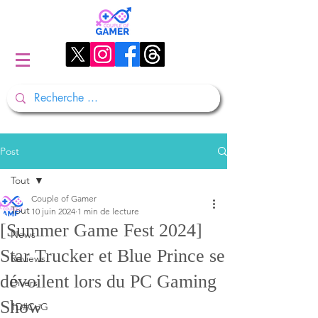
Post
Tout
Couple of Gamer
Tout
10 juin 2024
1 min de lecture
[Summer Game Fest 2024]
News
Star Trucker et Blue Prince se
Reviews
dévoilent lors du PC Gaming
Divers
Show
1D#CoG