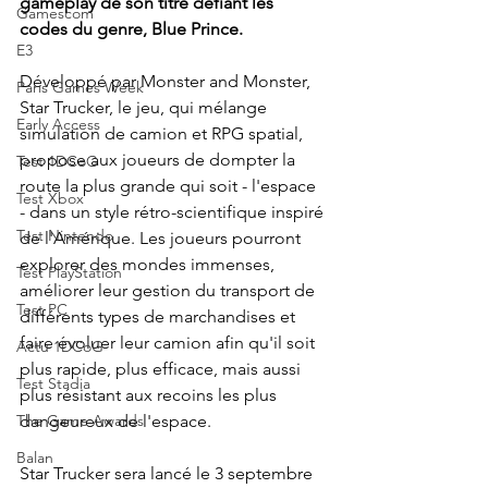
gameplay de son titre défiant les 
Gamescom
codes du genre, Blue Prince.
E3
Développé par Monster and Monster, 
Paris Games Week
Star Trucker, le jeu, qui mélange 
Early Access
simulation de camion et RPG spatial, 
propose aux joueurs de dompter la 
Test 1DCoG
route la plus grande qui soit - l'espace 
Test Xbox
- dans un style rétro-scientifique inspiré 
Test Nintendo
de l'Amérique. Les joueurs pourront 
explorer des mondes immenses, 
Test PlayStation
améliorer leur gestion du transport de 
Test PC
différents types de marchandises et 
faire évoluer leur camion afin qu'il soit 
Actu 1DCoG
plus rapide, plus efficace, mais aussi 
Test Stadia
plus résistant aux recoins les plus 
dangeureux de l'espace.
The Game Awards
Balan
Star Trucker sera lancé le 3 septembre 