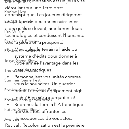
Revival: Recolonization est un jeu 4X se 
Test High Tech
déroulant sur une Terre post-
Review Livre
apocalyptique. Les joueurs dirigeront 
un groupe de personnes naissantes 
E3 2021 Preview
alors qu'ils se lèvent, améliorent leurs 
Pax Online
technologies et conduisent l'humanité 
Pax Online Preview
vers la gloire et la prospérité.
Manipulez le terrain à l'aide du 
Preview Gamescom
système d'édits pour donner à 
Tokyo Game Show
votre armée l'avantage dans les 
batailles tactiques
The Game Awards
Personnalisez vos unités comme 
Summer Game Fest
vous le souhaitez. Un guerrier 
Preview Summer Game Fest
primitif avec un équipement high-
tech ? Bien sûr, pourquoi pas!
Preview Paris games Week
Reprenez la Terre à l'IA frénétique 
Future Game Show
qui vous fera affronter les 
conséquences de vos actes.
Avis JdS
Revival : Recolonization est la première 