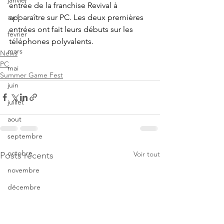
janvier
entrée de la franchise Revival à 
apparaître sur PC. Les deux premières 
avril
entrées ont fait leurs débuts sur les 
fevrier
téléphones polyvalents.
mars
News
PC
mai
Summer Game Fest
juin
juillet
aout
septembre
octobre
Voir tout
Posts récents
novembre
décembre