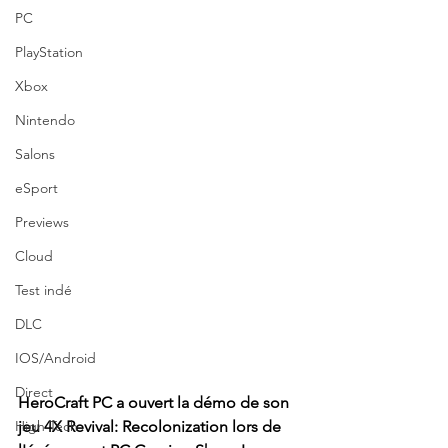
PC
PlayStation
Xbox
Nintendo
Salons
eSport
Previews
Cloud
Test indé
DLC
IOS/Android
Direct
HeroCraft PC a ouvert la démo de son 
High Tech
jeu 4X Revival: Recolonization lors de 