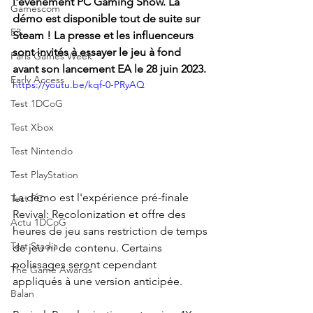
l'événement PC Gaming Show. La 
Gamescom
démo est disponible tout de suite sur 
E3
Steam ! La presse et les influenceurs 
sont invités à essayer le jeu à fond 
Paris Games Week
avant son lancement EA le 28 juin 2023.
Early Access
https://youtu.be/kqf-0-PRyAQ
Test 1DCoG
Test Xbox
Test Nintendo
Test PlayStation
La démo est l'expérience pré-finale 
Test PC
Revival: Recolonization et offre des 
Actu 1DCoG
heures de jeu sans restriction de temps 
Test Stadia
de jeu ni de contenu. Certains 
polissages seront cependant 
The Game Awards
appliqués à une version anticipée.
Balan