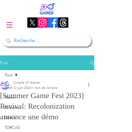
Post
Tout
Couple of Gamer
Tout
12 juin 2023
1 min de lecture
[Summer Game Fest 2023]
News
Revival: Recolonization
Reviews
annonce une démo
Divers
1D#CoG