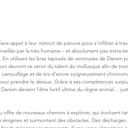
ire appel à leur instinct de pieuvre pour s’infiltrer à tra
surveillés par la très humaine – et absolument pas extra-ter
n utilisant les bras tapissés de ventouses de Darwin p
eurs devront se servir du talent du mollusque afin de tro
’un camouflage et de tirs d’encre soigneusement chronomé
pour prendre le dessus. Grâce à ses compétences surpui
n, Darwin devient l’être furtif ultime du règne animal… jus
 offre de nouveaux chemins à explorer, qui évoluent tan
es énigmes et surmontent des obstacles. Des décharges 