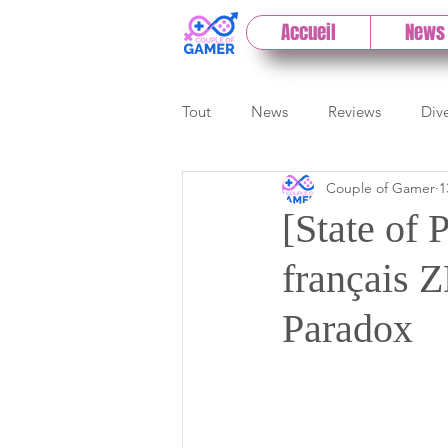
Accueil
News
Tout
News
Reviews
Div
Couple of Gamer
1
eSport
Previews
Cloud
[State of
français 
E3
Paris Games Week
Paradox
Test PC
Actu 1DCoG
T