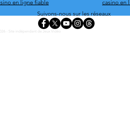
ino en ligne fiable
casino en 
Suivons-nous sur les réseaux
26 - Site indépendant de Jeux Vidéo