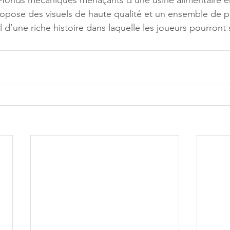
s-fonds mécaniques menaçants d’une usine alimentaire e
ropose des visuels de haute qualité et un ensemble de 
il d’une riche histoire dans laquelle les joueurs pourront