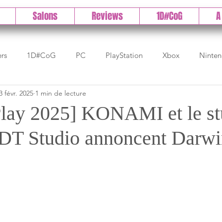
Salons
Reviews
1D#CoG
A
ers
1D#CoG
PC
PlayStation
Xbox
Ninte
3 févr. 2025
1 min de lecture
Test indé
DLC
IOS/Android
Direct
High 
 Play 2025] KONAMI et le st
ZDT Studio annoncent Darwi
Early Access
Test 1DCoG
Test Xbox
Test Nintendo
est Stadia
The Game Awards
Balan