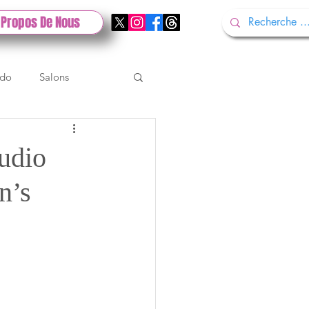
 Propos De Nous
ndo
Salons
Tech
Gamescom
udio
n’s
Test PlayStation