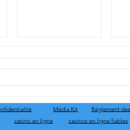
tinyBuild annonce Probably
Mafia
Stolen
le pr
de s
nfidentialité
Média Kit
Réglement des
d'hon
casino en ligne
casinos en ligne fiables