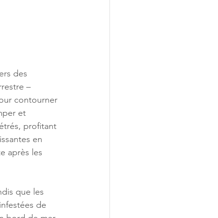
vers des 
restre – 
our contourner 
mper et 
trés, profitant 
ssantes en 
te après les 
dis que les 
infestées de 