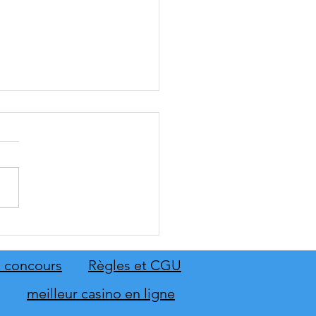
: The Old Country dévoile
emier aperçu du gameplay
on extension Homme
 concours
Règles et CGU
neur
meilleur casino en ligne