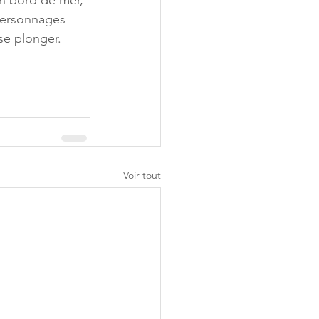
n bord de mer, 
personnages 
 se plonger.
Voir tout