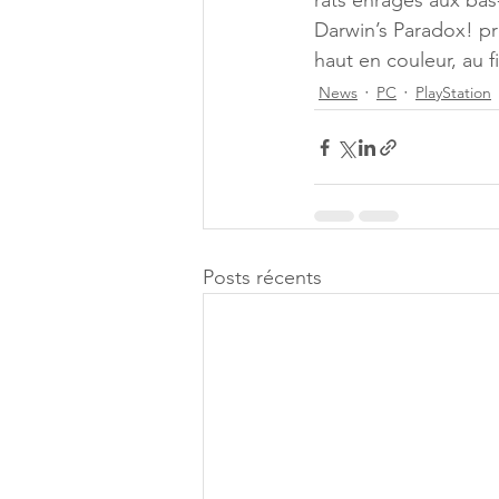
rats enragés aux ba
Darwin’s Paradox! p
haut en couleur, au f
News
PC
PlayStation
Posts récents