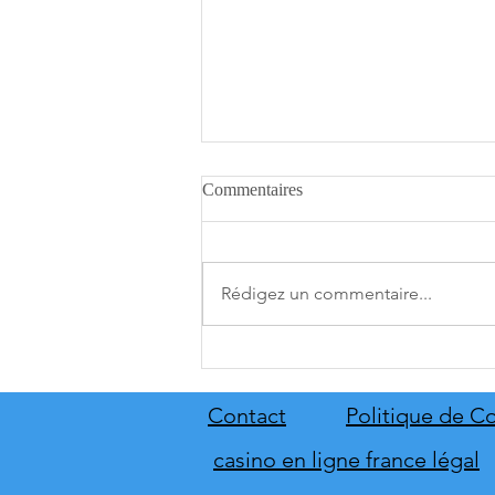
Commentaires
Rédigez un commentaire...
A.O.T. 3 se date au 10 décembre
Contact
Politique de Co
casino en ligne france légal