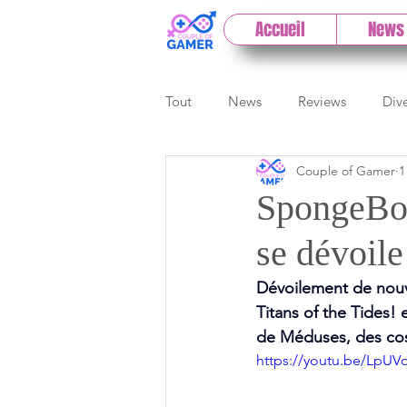
Accueil
News
Tout
News
Reviews
Div
Couple of Gamer
1
eSport
Previews
Cloud
SpongeBob
se dévoile
E3
Paris Games Week
Dévoilement de nou
Titans of the Tides!
Test PC
Actu 1DCoG
T
de Méduses, des cos
https://youtu.be/LpU