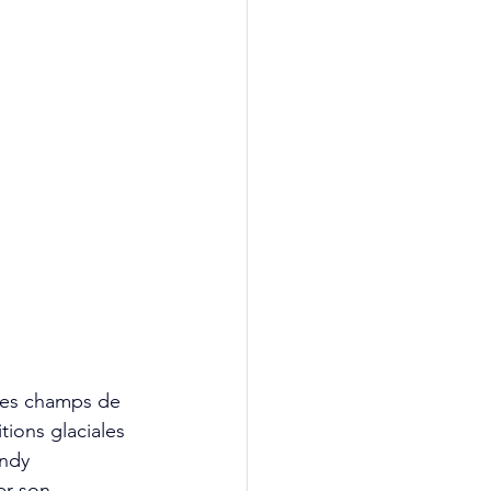
 les champs de 
ions glaciales 
andy 
er son 