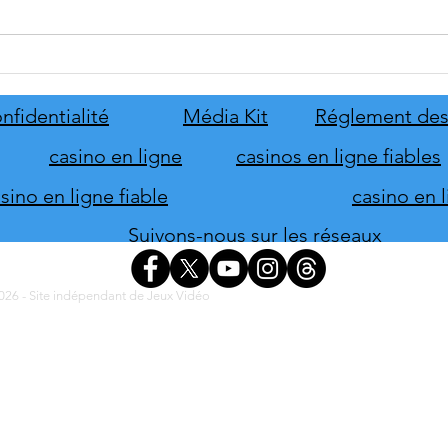
Disney Epic Mickey :
Let's
Rebrushed se mobilise pour son
ABBA
lancement
nove
nfidentialité
Média Kit
Réglement des
casino en ligne
casinos en ligne fiables
ino en ligne fiable
casino en 
Suivons-nous sur les réseaux
26 - Site indépendant de Jeux Vidéo