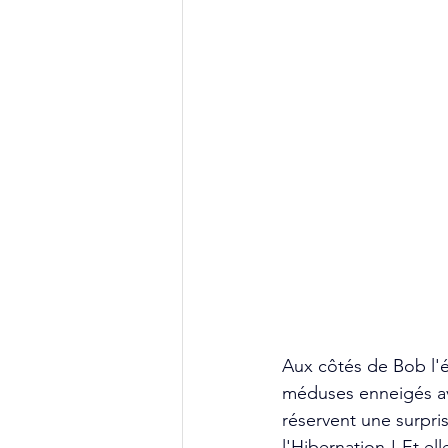
Aux côtés de Bob l'é
méduses enneigés ava
réservent une surpris
l'Hibernation ! Et e