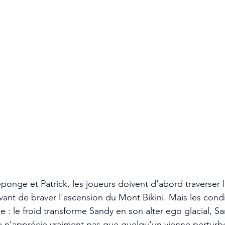
ponge et Patrick, les joueurs doivent d'abord traverser
nt de braver l'ascension du Mont Bikini. Mais les condit
e : le froid transforme Sandy en son alter ego glacial, S
lle n'apprécie vraiment pas que quelqu'un vienne perturb