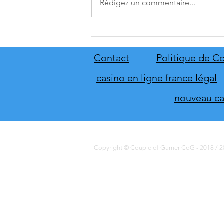
Rédigez un commentaire...
[THQ Nordic Digital Showcase
2026] Découvrez les annonces
du direct de THQ Nordic
Contact
Politique de Co
casino en ligne france légal
nouveau cas
Copyright © Couple of Gamer CoG - 2018 / 20