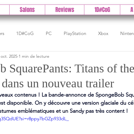
Salons
Reviews
1D#CoG
A
ers
1D#CoG
PC
PlayStation
Xbox
Ninte
 oct. 2025
1 min de lecture
Test indé
DLC
IOS/Android
Direct
High 
 SquarePants: Titans of the
 dans un nouveau trailer
Early Access
Test 1DCoG
Test Xbox
Test Nintendo
veaux contenus ! La bande-annonce de SpongeBob Squ
 est disponible. On y découvre une version glaciale du 
est Stadia
The Game Awards
Balan
tumes emblématiques et un Sandy pas très content !
Vq35QdUE?si=r8ppy7bGZp933dL_