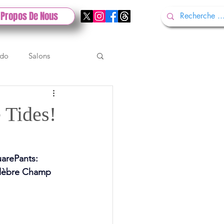
 Propos De Nous
ndo
Salons
Tech
Gamescom
 Tides!
Test PlayStation
arePants: 
célèbre Champ 