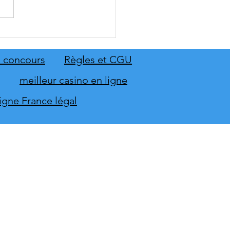
 Sing 2027 et Let's Sing
 seront sur scène en
mbre
 concours
Règles et CGU
meilleur casino en ligne
ligne France légal