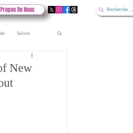
 Propos De Nous
ndo
Salons
Tech
Gamescom
 of New
out
Test PlayStation