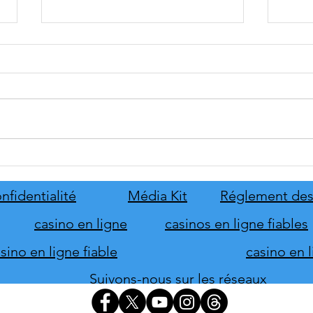
tinyBuild annonce Probably
Mafia
Stolen
le pr
de s
nfidentialité
Média Kit
Réglement des
d'hon
casino en ligne
casinos en ligne fiables
ino en ligne fiable
casino en 
Suivons-nous sur les réseaux