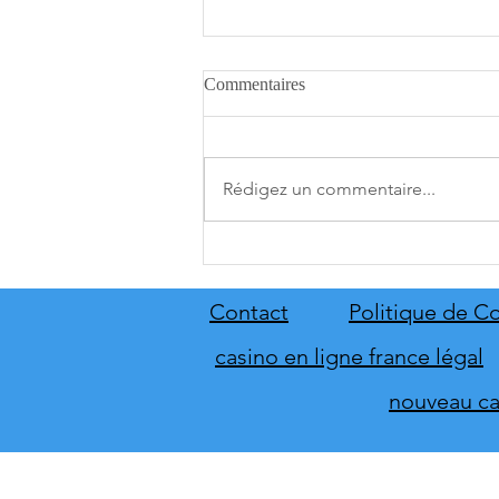
Commentaires
Rédigez un commentaire...
A.O.T. 3 se date au 10 décembre
Contact
Politique de Co
casino en ligne france légal
nouveau cas