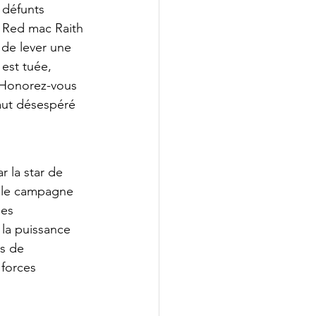
défunts 
t Red mac Raith 
 de lever une 
est tuée, 
 Honorez-vous 
saut désespéré 
r la star de 
elle campagne 
es 
la puissance 
s de 
 forces 