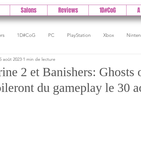
Salons
Reviews
1D#CoG
A
ers
1D#CoG
PC
PlayStation
Xbox
Ninte
5 août 2023
1 min de lecture
Test indé
DLC
IOS/Android
Direct
High 
ine 2 et Banishers: Ghosts
ileront du gameplay le 30 a
Early Access
Test 1DCoG
Test Xbox
Test Nintendo
est Stadia
The Game Awards
Balan