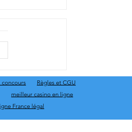
: The Old Country dévoile
emier aperçu du gameplay
on extension Homme
 concours
Règles et CGU
neur
meilleur casino en ligne
ligne France légal