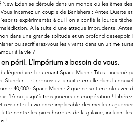
of New Eden se déroule dans un monde où les âmes des 
 Vous incarnez un couple de Banishers : Antea Duarte e
’esprits expérimentés à qui l’on a confié la lourde tâche
 malédiction. A la suite d’une attaque imprudente, Antea 
non dans une grande solitude et un profond désespoir.
isher ou sacrifierez-vous les vivants dans un ultime sur
mour à la vie ?
 en péril. L’Impérium a besoin de vous.
 du légendaire Lieutenant Space Marine Titus - incarné pa
ive Standen - et repoussez la nuit éternelle dans la nouv
mer 40,000 : Space Marine 2 que ce soit en solo avec d
 l’IA ou jusqu’à trois joueurs en coopération ! Libérez 
t ressentez la violence implacable des meilleurs guerrier
lutte contre les pires horreurs de la galaxie, incluant les
os !