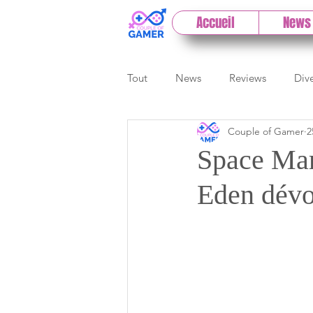
Accueil
News
Tout
News
Reviews
Div
Couple of Gamer
2
eSport
Previews
Cloud
Space Mar
Eden dévo
E3
Paris Games Week
Test PC
Actu 1DCoG
T