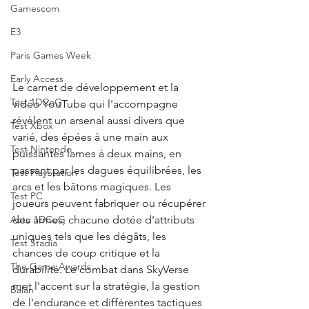
Gamescom
E3
Paris Games Week
Early Access
Le carnet de développement et la 
Test 1DCoG
vidéo YouTube qui l'accompagne 
révèlent un arsenal aussi divers que 
Test Xbox
varié, des épées à une main aux 
Test Nintendo
puissantes lames à deux mains, en 
passant par les dagues équilibrées, les 
Test PlayStation
arcs et les bâtons magiques. Les 
Test PC
joueurs peuvent fabriquer ou récupérer 
des armes, chacune dotée d'attributs 
Actu 1DCoG
uniques tels que les dégâts, les 
Test Stadia
chances de coup critique et la 
The Game Awards
durabilité. Le combat dans SkyVerse 
met l'accent sur la stratégie, la gestion 
Balan
de l'endurance et différentes tactiques 