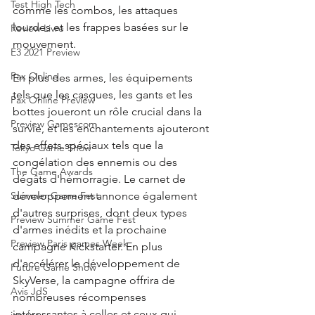
Test High Tech
comme les combos, les attaques 
lourdes et les frappes basées sur le 
Review Livre
mouvement.
E3 2021 Preview
Pax Online
En plus des armes, les équipements 
tels que les casques, les gants et les 
Pax Online Preview
bottes joueront un rôle crucial dans la 
Preview Gamescom
survie, et les enchantements ajouteront 
des effets spéciaux tels que la 
Tokyo Game Show
congélation des ennemis ou des 
The Game Awards
dégâts d'hémorragie. Le carnet de 
développement annonce également 
Summer Game Fest
d'autres surprises, dont deux types 
Preview Summer Game Fest
d'armes inédits et la prochaine 
Preview Paris games Week
campagne Kickstarter. En plus 
d'accélérer le développement de 
Future Game Show
SkyVerse, la campagne offrira de 
Avis JdS
nombreuses récompenses 
intéressantes à celles et ceux qui 