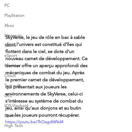
PC
PlayStation
Xbox
Nintendo
SkyVerse, le jeu de rôle en bac à sable 
dont l’univers est constitué d’îles qui 
Salons
flottent dans le ciel, se dote d’un 
eSport
nouveau carnet de développement. Ce 
dernier offre un aperçu approfondi des 
Previews
mécaniques de combat du jeu. Après 
Cloud
le premier carnet de développement, 
Test indé
qui présentait aux joueurs les 
environnements de SkyVerse, celui-ci 
DLC
s’intéresse au système de combat du 
IOS/Android
jeu, ainsi qu’aux donjons et au butin 
que les joueurs pourront récupérer.
Direct
https://youtu.be/7kOagdI6Nd4
High Tech