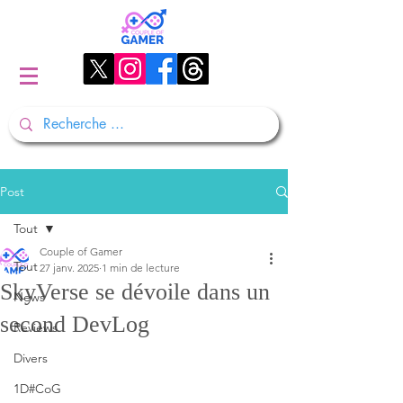
Post
Tout
Couple of Gamer
Tout
27 janv. 2025
1 min de lecture
SkyVerse se dévoile dans un
News
second DevLog
Reviews
Divers
1D#CoG