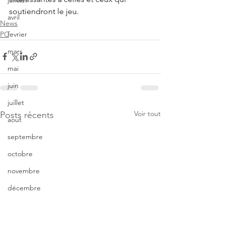
janvier
soutiendront le jeu.
avril
News
PC
fevrier
mars
mai
juin
juillet
Voir tout
Posts récents
aout
septembre
octobre
novembre
décembre