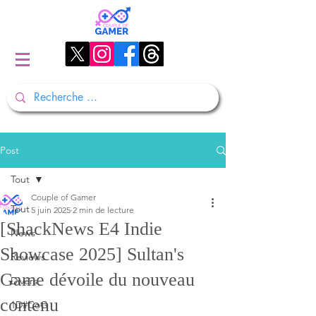
Post
Tout
Couple of Gamer
Tout
5 juin 2025
2 min de lecture
[ShackNews E4 Indie
News
Showcase 2025] Sultan's
Reviews
Game dévoile du nouveau
Divers
contenu
1D#CoG