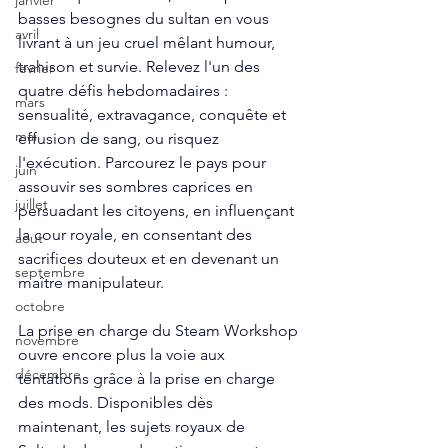
janvier
basses besognes du sultan en vous 
avril
livrant à un jeu cruel mêlant humour, 
trahison et survie. Relevez l'un des 
fevrier
quatre défis hebdomadaires : 
mars
sensualité, extravagance, conquête et 
mai
effusion de sang, ou risquez 
l'exécution. Parcourez le pays pour 
juin
assouvir ses sombres caprices en 
juillet
persuadant les citoyens, en influençant 
la cour royale, en consentant des 
aout
sacrifices douteux et en devenant un 
septembre
maître manipulateur.
octobre
La prise en charge du Steam Workshop 
novembre
ouvre encore plus la voie aux 
décembre
tentations grâce à la prise en charge 
des mods. Disponibles dès 
maintenant, les sujets royaux de 