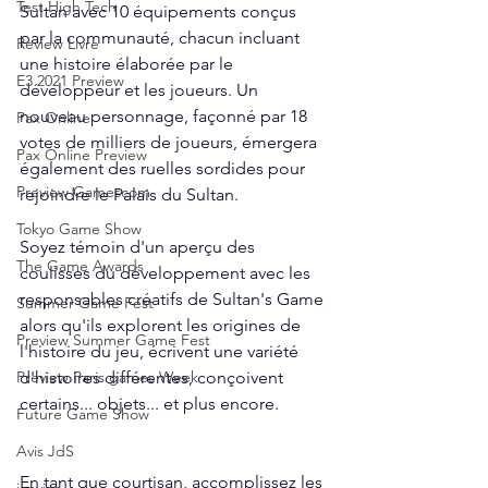
Test High Tech
Sultan avec 10 équipements conçus 
par la communauté, chacun incluant 
Review Livre
une histoire élaborée par le 
E3 2021 Preview
développeur et les joueurs. Un 
nouveau personnage, façonné par 18 
Pax Online
votes de milliers de joueurs, émergera 
Pax Online Preview
également des ruelles sordides pour 
Preview Gamescom
rejoindre le Palais du Sultan.
Tokyo Game Show
Soyez témoin d'un aperçu des 
The Game Awards
coulisses du développement avec les 
responsables créatifs de Sultan's Game 
Summer Game Fest
alors qu'ils explorent les origines de 
Preview Summer Game Fest
l'histoire du jeu, écrivent une variété 
d'histoires différentes, conçoivent 
Preview Paris games Week
certains... objets... et plus encore.
Future Game Show
Avis JdS
En tant que courtisan, accomplissez les 