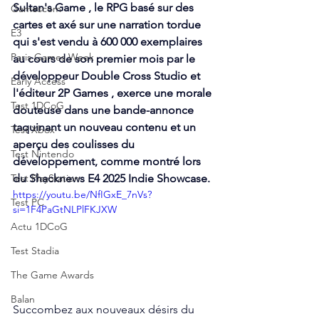
Sultan's Game , le RPG basé sur des 
Gamescom
cartes et axé sur une narration tordue 
E3
qui s'est vendu à 600 000 exemplaires 
Paris Games Week
au cours de son premier mois par le 
développeur Double Cross Studio et 
Early Access
l'éditeur 2P Games , exerce une morale 
Test 1DCoG
douteuse dans une bande-annonce 
taquinant un nouveau contenu et un 
Test Xbox
aperçu des coulisses du 
Test Nintendo
développement, comme montré lors 
Test PlayStation
du Shacknews E4 2025 Indie Showcase.
https://youtu.be/NfIGxE_7nVs?
Test PC
si=1F4PaGtNLPlFKJXW
Actu 1DCoG
Test Stadia
The Game Awards
Balan
Succombez aux nouveaux désirs du 