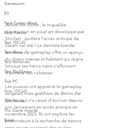
Gamescom
E3
Paris Games Week
Below the Stone
 , le roguelike 
d'extraction en pixel art développé par 
Early Access
Strollart , quittera l'accès anticipé de 
Test 1DCoG
Steam cet été ! La dernière bande-
annonce de gameplay offre un aperçu 
Test Xbox
du chaos intense et haletant qui règne 
Test Nintendo
lorsque ses héros nains s'efforcent 
Test PlayStation
d'extraire des richesses.
Test PC
Les joueurs ont apprécié le gameplay 
Actu 1DCoG
exigeant mais gratifiant de 
Below the 
Stone
 , qui n'a cessé d'évoluer depuis 
Test Stadia
son lancement en accès anticipé en 
The Game Awards
novembre 2023. Ils ont exploré les 
Balan
profondeurs à la recherche de trésors 
rares et ont accompli des quêtes 