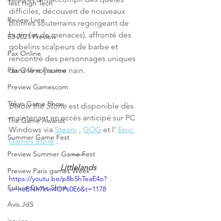
Test High Tech
difficiles, découvert de nouveaux 
Review Livre
biomes souterrains regorgeant de 
butin (et de menaces), affronté des 
E3 2021 Preview
gobelins scalpeurs de barbe et 
Pax Online
rencontré des personnages uniques 
dans le royaume nain.
Pax Online Preview
Preview Gamescom
Tokyo Game Show
Below the Stone
 est disponible dès 
maintenant en accès anticipé sur PC 
The Game Awards
Windows via 
Steam
 , 
GOG
 et l' 
Epic 
Summer Game Fest
Games Store
 .
Preview Summer Game Fest
Littlelands
Preview Paris games Week
https://youtu.be/p8b5hTeaE4o?
Future Game Show
si=heBNh7kvn4OPs0E6&t=1178
Avis JdS