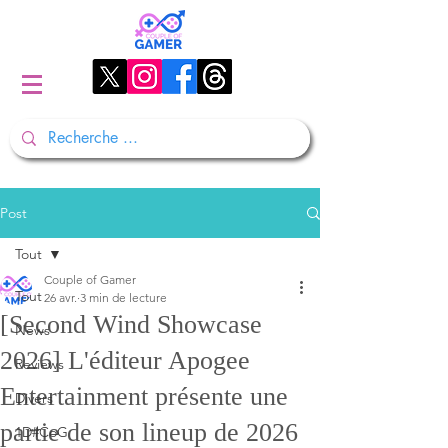
Post
Tout
Couple of Gamer
Tout
26 avr.
3 min de lecture
[Second Wind Showcase
News
2026] L'éditeur Apogee
Reviews
Entertainment présente une
Divers
partie de son lineup de 2026
1D#CoG