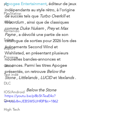
Apogee Entertainment
, éditeur de jeux 
PC
indépendants au style rétro, à l'origine 
PlayStation
de succès tels que 
Turbo Overkill
 et 
Xbox
Wizordum
 , ainsi que de classiques 
comme 
Duke Nukem
 , 
Prey
 et 
Max 
Nintendo
Payne
 , a dévoilé une partie de son 
Salons
catalogue de sorties pour 2026 lors des 
événements Second Wind et 
eSport
Wishlisted, en présentant plusieurs 
Previews
nouvelles bandes-annonces et 
annonces. Parmi les titres Apogee 
Cloud
présentés, on retrouve 
Below the 
Test indé
Stone
 , 
Littlelands
 , 
LUCID
 et 
Vexlands
 .
DLC
Below the Stone
IOS/Android
https://youtu.be/p8b5hTeaE4o?
Direct
si=Uub8mJEBSWSUHf0P&t=1862
High Tech