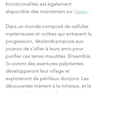
fonctionnalités est également 
disponible dès maintenant sur 
Steam
 .
Dans un monde composé de cellules 
mystérieuses et voilées qui entravent la 
progression, 
Vexlands
 propose aux 
joueurs de s'allier à leurs amis pour 
purifier ces terres maudites. Ensemble, 
ils vivront des aventures palpitantes, 
développeront leur village et 
exploreront de périlleux donjons. Les 
découvertes mènent à la richesse, et la 
richesse à des pièces d'or, qui 
débloquent de nouvelles cellules, 
ouvrant la voie à des découvertes 
encore plus grandes et à des biomes 
uniques. L'artisanat est également un 
élément central de 
Vexlands
 ; les 
ressources trouvées au cours des 