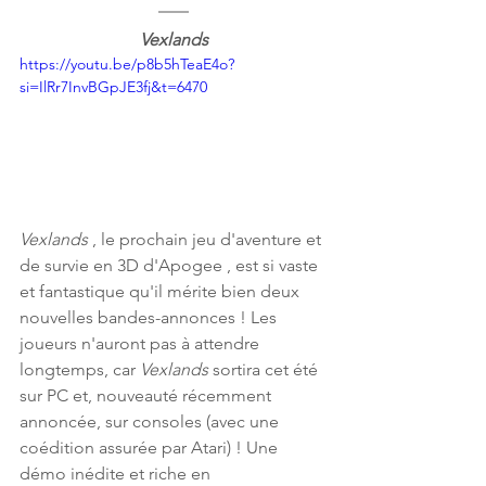
Vexlands
https://youtu.be/p8b5hTeaE4o?
si=IlRr7InvBGpJE3fj&t=6470
Vexlands
 , le prochain jeu d'aventure et 
de survie en 3D d'Apogee , est si vaste 
et fantastique qu'il mérite bien deux 
nouvelles bandes-annonces ! Les 
joueurs n'auront pas à attendre 
longtemps, car 
Vexlands
 sortira cet été 
sur PC et, nouveauté récemment 
annoncée, sur consoles (avec une 
coédition assurée par Atari) ! Une 
démo inédite et riche en 