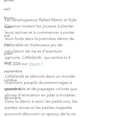
janvier
avril
fevrier
Les développeurs Rafael Martin et Kyle 
Creamer invitent les joueurs à planter 
mars
leurs racines et à commencer à porter 
mai
leurs fruits dans la première démo de 
juin
l'adorable et chaleureux jeu de 
simulation de vie et d'aventure 
juillet
agricole, 
Littlelands
 , qui sortira le 4 
aout
mai 2026 sur 
Steam
 !
septembre
Littlelands
 se déroule dans un monde 
octobre
charmant, peuplé de personnages à 
grosse tête et de paysages colorés aux 
novembre
allures d'animation en pâte à modeler. 
décembre
Dans la démo à venir, les petits rois, les 
petites reines et les petites majestés 
pourront découvrir un aperçu de la vie 