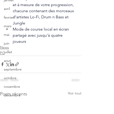
janvier
et à mesure de votre progression, 
avril
chacune contenant des morceaux 
d'artistes Lo-Fi, Drum n Bass et 
fevrier
Jungle
mars
Mode de course local en écran 
mai
partagé avec jusqu'à quatre 
joueurs
juin
News
juillet
PC
aout
septembre
octobre
novembre
Voir tout
Posts récents
décembre