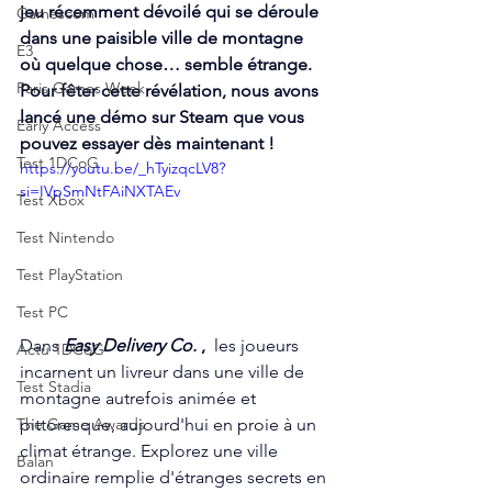
jeu récemment dévoilé qui se déroule 
Gamescom
dans une paisible ville de montagne 
E3
où quelque chose… semble étrange. 
Paris Games Week
Pour fêter cette révélation, nous avons 
lancé une démo sur Steam que vous 
Early Access
pouvez essayer dès maintenant !
Test 1DCoG
https://youtu.be/_hTyizqcLV8?
si=IVpSmNtFAiNXTAEv
Test Xbox
Test Nintendo
Test PlayStation
Test PC
Dans 
Easy Delivery Co.
 ,
  les joueurs 
Actu 1DCoG
incarnent un livreur dans une ville de 
Test Stadia
montagne autrefois animée et 
pittoresque, aujourd'hui en proie à un 
The Game Awards
climat étrange. Explorez une ville 
Balan
ordinaire remplie d'étranges secrets en 