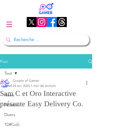
Post
Tout
Couple of Gamer
Tout
24 avr. 2025
1 min de lecture
Sam C et Oro Interactive
News
présente Easy Delivery Co.
Reviews
Divers
1D#CoG