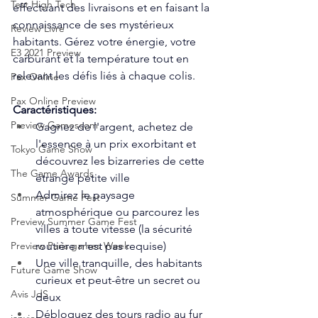
Test High Tech
effectuant des livraisons et en faisant la 
connaissance de ses mystérieux 
Review Livre
habitants. Gérez votre énergie, votre 
E3 2021 Preview
carburant et la température tout en 
relevant les défis liés à chaque colis.
Pax Online
Pax Online Preview
Caractéristiques:
Preview Gamescom
Gagnez de l'argent, achetez de 
l'essence à un prix exorbitant et 
Tokyo Game Show
découvrez les bizarreries de cette 
The Game Awards
étrange petite ville
Admirez le paysage 
Summer Game Fest
atmosphérique ou parcourez les 
Preview Summer Game Fest
villes à toute vitesse (la sécurité 
routière n'est pas requise)
Preview Paris games Week
Une ville tranquille, des habitants 
Future Game Show
curieux et peut-être un secret ou 
Avis JdS
deux
Débloquez des tours radio au fur 