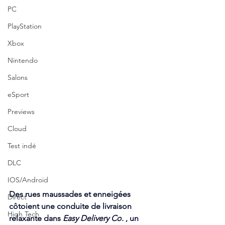
PC
PlayStation
Xbox
Nintendo
Salons
eSport
Previews
Cloud
Test indé
DLC
IOS/Android
Des rues maussades et enneigées 
Direct
côtoient une conduite de livraison 
High Tech
relaxante dans 
Easy Delivery Co.
 , un 