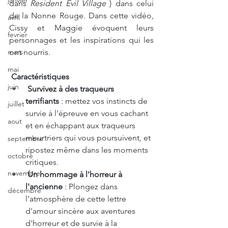
janvier
dans
Resident Evil Village
) dans celui 
de la Nonne Rouge. Dans cette vidéo, 
avril
Cissy et Maggie évoquent leurs 
fevrier
personnages et les inspirations qui les 
ont nourris.
mars
mai
Caractéristiques
juin
Survivez à des traqueurs 
terrifiants
 : mettez vos instincts de 
juillet
survie à l'épreuve en vous cachant 
aout
et en échappant aux traqueurs 
meurtriers qui vous poursuivent, et 
septembre
ripostez même dans les moments 
octobre
critiques. 
novembre
Un hommage à l'horreur à 
l'ancienne
 : Plongez dans 
décembre
l'atmosphère de cette lettre 
d'amour sincère aux aventures 
d'horreur et de survie à la 