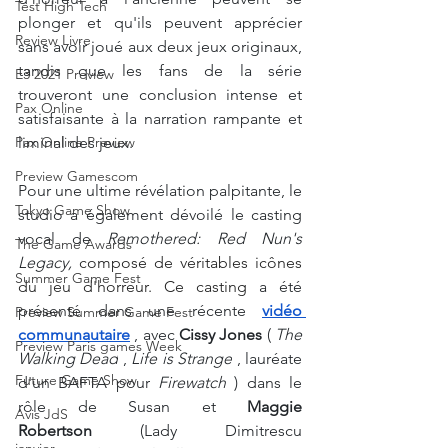
Test High Tech
plonger et qu'ils peuvent apprécier 
Review Livre
sans avoir joué aux deux jeux originaux, 
tandis que les fans de la série 
E3 2021 Preview
trouveront une conclusion intense et 
Pax Online
satisfaisante à la narration rampante et 
liminal des jeux.
Pax Online Preview
Preview Gamescom
Pour une ultime révélation palpitante, le 
Tokyo Game Show
studio a également dévoilé le casting 
vocal de
Remothered: Red Nun's 
The Game Awards
Legacy,
 composé de véritables icônes 
Summer Game Fest
du jeu d'horreur. Ce casting 
a été 
présenté dans une récente
vidéo 
Preview Summer Game Fest
communautaire
, avec
Cissy Jones
(
The 
Preview Paris games Week
Walking Dead
,
Life is Strange
, lauréate 
Future Game Show
d'un BAFTA pour
Firewatch
) dans le 
rôle de Susan et
Maggie 
Avis JdS
Robertson
(Lady Dimitrescu 