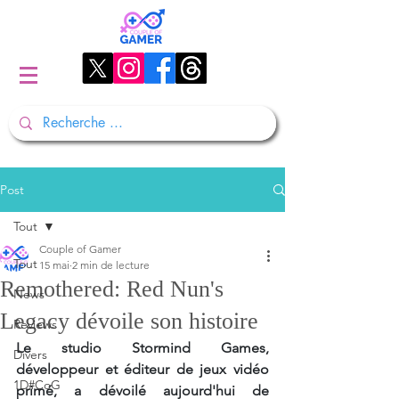
Post
Tout
Couple of Gamer
Tout
15 mai
2 min de lecture
Remothered: Red Nun's
News
Legacy dévoile son histoire
Reviews
Le studio Stormind Games, 
Divers
développeur et éditeur de jeux vidéo 
1D#CoG
primé, a dévoilé aujourd'hui de 