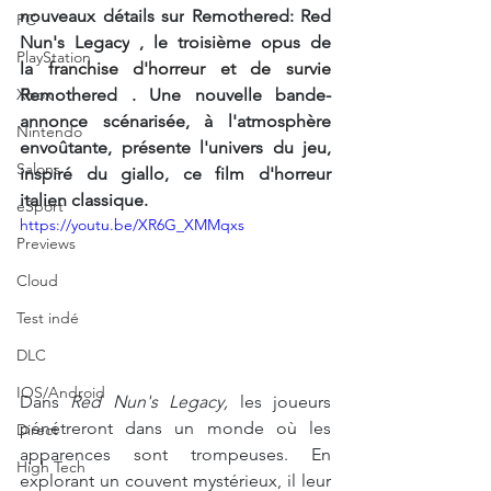
nouveaux détails sur
Remothered: Red 
PC
Nun's Legacy
,
le troisième opus de 
PlayStation
la
 franchise d'horreur et de survie 
Xbox
Remothered
. Une nouvelle bande-
annonce scénarisée, à l'atmosphère 
Nintendo
envoûtante, présente l'univers du jeu, 
Salons
inspiré du giallo, ce film d'horreur 
italien classique.
eSport
https://youtu.be/XR6G_XMMqxs
Previews
Cloud
Test indé
DLC
IOS/Android
Dans
Red Nun's Legacy,
les joueurs 
pénétreront dans un monde où les 
Direct
apparences sont trompeuses. En 
High Tech
explorant un couvent mystérieux, il leur 