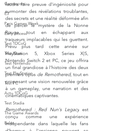
Gamescom
faudra faire preuve d'ingéniosité pour 
surmonter des révélations troublantes, 
E3
des secrets et une réalité déformée afin 
Paris Games Week
de percer le mystère de la Nonne 
Rouge, tout en échappant aux 
Early Access
traqueurs implacables qui les guettent. 
Test 1DCoG
Prévu plus tard cette année sur 
PlayStation 5, Xbox Series X|S, 
Test Xbox
Nintendo Switch 2 et PC, ce jeu offrira 
Test Nintendo
un final grandiose à l'histoire des deux 
Test PlayStation
premiers
 opus 
de Remothered,
tout en 
proposant une vision renouvelée grâce 
Test PC
à un gameplay, une narration et des 
Actu 1DCoG
cinématiques captivantes.
Test Stadia
Remothered : Red Nun's Legacy
est 
The Game Awards
conçu comme une expérience 
Balan
indépendante dans laquelle les fans 
d'horreur à l'ancienne peuvent se 