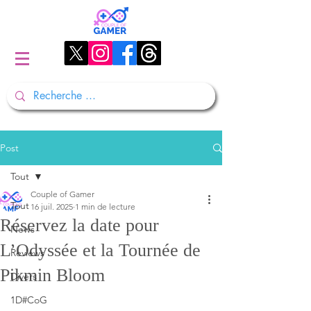
Post
Tout
Couple of Gamer
Tout
16 juil. 2025
1 min de lecture
Réservez la date pour
News
L’Odyssée et la Tournée de
Reviews
Pikmin Bloom
Divers
1D#CoG