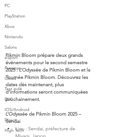
PC
PlayStation
Xbox
Nintendo
Salons
Pikmin Bloom prépare deux grands 
eSport
événements pour le second semestre 
Previews
2025 : L’Odyssée de Pikmin Bloom et la 
Tournée Pikmin Bloom. Découvrez les 
Cloud
dates dès maintenant, plus 
Test indé
d’informations seront communiquées 
prochainement.
DLC
IOS/Android
L’Odyssée de Pikmin Bloom 2025 – 
Direct
Sendai
Lieu : Sendai, préfecture de 
High Tech
Miyagi, Japon