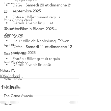
Gamescom
Dates : 
Samedi 20 et dimanche 21 
septembre 2025
E3
Entrée : Billet payant requis
Paris Games Week
Détails à venir fin juillet
Early Access
Tournée Pikmin Bloom 2025 – 
Kaohsiung
Test 1DCoG
Lieu : Ville de Kaohsiung, Taïwan
Test Xbox
Dates : 
Samedi 11 et dimanche 12 
octobre 2025
Test Nintendo
Entrée : Billet gratuit requis
Test PlayStation
Détails à venir fin août
News
Test PC
IOS/Android
Actu 1DCoG
Test Stadia
The Game Awards
Balan