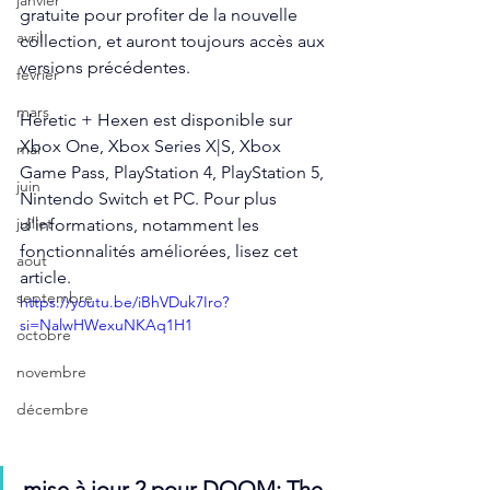
janvier
gratuite pour profiter de la nouvelle 
avril
collection, et auront toujours accès aux 
versions précédentes.
fevrier
mars
Heretic + Hexen est disponible sur 
Xbox One, Xbox Series X|S, Xbox 
mai
Game Pass, PlayStation 4, PlayStation 5, 
juin
Nintendo Switch et PC. Pour plus 
juillet
d'informations, notamment les 
fonctionnalités améliorées, lisez cet 
aout
article.
septembre
https://youtu.be/iBhVDuk7Iro?
si=NalwHWexuNKAq1H1
octobre
novembre
décembre
mise à jour 2 pour DOOM: The 