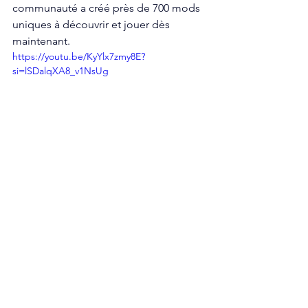
communauté a créé près de 700 mods 
uniques à découvrir et jouer dès 
maintenant.
https://youtu.be/KyYlx7zmy8E?
si=lSDalqXA8_v1NsUg
Les outils idStudio complets 
permettant le développement avancé 
et la publication de mods sont 
disponibles pour tous les joueurs sur 
Steam, et les autres plateformes PC 
suivront dans les prochaines semaines.
News
PC
PlayStation