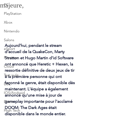
majeure,
PC
PlayStation
Xbox
Nintendo
Salons
Aujourd'hui, pendant le stream 
eSport
d'accueil de la QuakeCon, Marty 
Previews
Stratton et Hugo Martin d'id Software 
ont annoncé que Heretic + Hexen, la 
Cloud
ressortie définitive de deux jeux de tir 
Test indé
à la première personne qui ont 
façonné le genre, était disponible dès 
DLC
maintenant. L'équipe a également 
IOS/Android
annoncé qu'une mise à jour de 
gameplay importante pour l'acclamé 
Direct
DOOM: The Dark Ages était 
High Tech
disponible dans le monde entier.