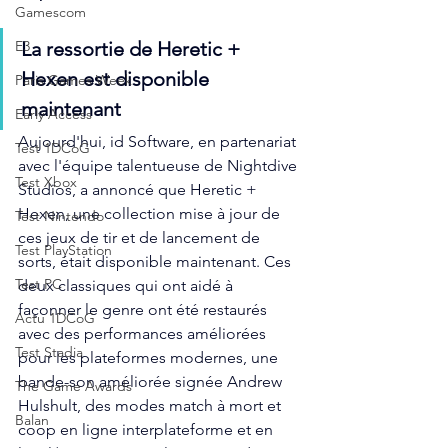
Gamescom
E3
La ressortie de Heretic + 
Hexen est disponible 
Paris Games Week
maintenant
Early Access
Aujourd'hui, id Software, en partenariat 
Test 1DCoG
avec l'équipe talentueuse de Nightdive 
Test Xbox
Studios, a annoncé que Heretic + 
Hexen, une collection mise à jour de 
Test Nintendo
ces jeux de tir et de lancement de 
Test PlayStation
sorts, était disponible maintenant. Ces 
Test PC
deux classiques qui ont aidé à 
façonner le genre ont été restaurés 
Actu 1DCoG
avec des performances améliorées 
Test Stadia
pour les plateformes modernes, une 
bande-son améliorée signée Andrew 
The Game Awards
Hulshult, des modes match à mort et 
Balan
coop en ligne interplateforme et en 