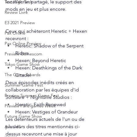
local/écran partagé, le support des 
Test High Tech
mods en jeu et plus encore.
Review Livre
E3 2021 Preview
Ceux qui achèteront Heretic + Hexen 
Pax Online
recevront :
Pax Online Preview
Heretic: Shadow of the Serpent 
Riders
Preview Gamescom
Hexen: Beyond Heretic
Tokyo Game Show
Hexen: Deathkings of the Dark 
The Game Awards
Citadel
Deux épisodes inédits créés en 
Summer Game Fest
collaboration par les équipes d'id 
Preview Summer Game Fest
Software + Nightdive Studios :
Heretic: Faith Renewed
Preview Paris games Week
Hexen: Vestiges of Grandeur
Future Game Show
Les détenteurs actuels de l'un ou de 
plusieurs des titres mentionnés ci-
Avis JdS
dessus recevront une mise à jour 