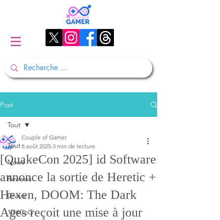
Post
Tout
Couple of Gamer
Tout
8 août 2025
3 min de lecture
[QuakeCon 2025] id Software
News
annonce la sortie de Heretic +
Reviews
Hexen, DOOM: The Dark
Divers
Ages reçoit une mise à jour
1D#CoG