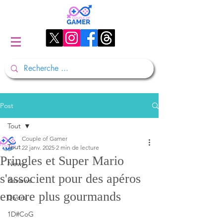
Post
Tout
Couple of Gamer
Tout
22 janv. 2025
2 min de lecture
Pringles et Super Mario
News
s'associent pour des apéros
Reviews
encore plus gourmands
Divers
1D#CoG