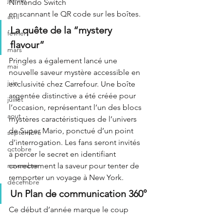
janvier
Nintendo Switch 
en scannant le QR code sur les boîtes.
avril
La quête de la “mystery 
fevrier
flavour”
mars
Pringles a également lancé une 
mai
nouvelle saveur mystère accessible en 
juin
exclusivité chez Carrefour. Une boîte 
argentée distinctive a été créée pour 
juillet
l’occasion, représentant l’un des blocs 
aout
mystères caractéristiques de l’univers 
de Super Mario, ponctué d’un point 
septembre
d’interrogation. Les fans seront invités 
octobre
à percer le secret en identifiant 
correctement la saveur pour tenter de 
novembre
remporter un voyage à New York.
décembre
Un Plan de communication 360°
Ce début d’année marque le coup 