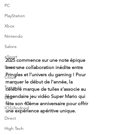
PC
PlayStation
Xbox
Nintendo
Salons
eSport
2025 commence sur une note épique 
Previews
avec une collaboration inédite entre 
Pringles et l’univers du gaming ! Pour 
Cloud
marquer le début de l’année, la 
Test indé
célèbre marque de tuiles s’associe au 
légendaire jeu vidéo Super Mario qui 
DLC
fête son 40ème anniversaire pour offrir 
IOS/Android
une expérience apéritive unique.
Direct
High Tech