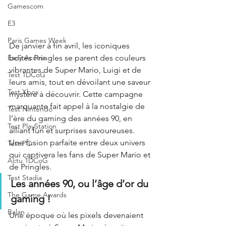
Gamescom
E3
Paris Games Week
De janvier à fin avril, les iconiques 
boîtes Pringles se parent des couleurs 
Early Access
vibrantes de Super Mario, Luigi et de 
Test 1DCoG
leurs amis, tout en dévoilant une saveur 
Test Xbox
mystère à découvrir. Cette campagne 
marquante fait appel à la nostalgie de 
Test Nintendo
l’ère du gaming des années 90, en 
Test PlayStation
alliant fun et surprises savoureuses. 
Une fusion parfaite entre deux univers 
Test PC
qui captivera les fans de Super Mario et 
Actu 1DCoG
de Pringles.
Test Stadia
Les années 90, ou l’âge d’or du 
The Game Awards
gaming ! 
Balan
Une époque où les pixels devenaient 