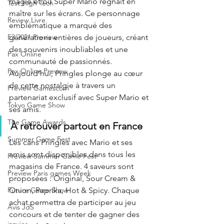
magie et où Super Mario régnait en 
Test High Tech
maître sur les écrans. Ce personnage 
Review Livre
emblématique a marqué des 
générations entières de joueurs, créant 
E3 2021 Preview
des souvenirs inoubliables et une 
Pax Online
communauté de passionnés. 
Pax Online Preview
Aujourd’hui, Pringles plonge au cœur 
de cette nostalgie à travers un 
Preview Gamescom
partenariat exclusif avec Super Mario et 
Tokyo Game Show
ses amis.
The Game Awards
À retrouver partout en France 
Summer Game Fest
Les cans Pringles avec Mario et ses 
amis sont disponibles dans tous les 
Preview Summer Game Fest
magasins de France. 4 saveurs sont 
Preview Paris games Week
proposées : Original, Sour Cream & 
Onion, Paprika, Hot & Spicy. Chaque 
Future Game Show
achat permettra de participer au jeu 
Avis JdS
concours et de tenter de gagner des 