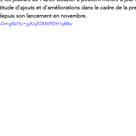
titude d'ajouts et d'améliorations dans le cadre de la pr
 depuis son lancement en novembre.
J9AGmgNiI?si=jyXq2OMXPDH1y88w