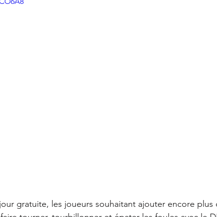
4CCO6A8
jour gratuite, les joueurs souhaitant ajouter encore plus 
faire tourner, tourbillonner et épater les foules avec le 