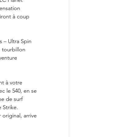
sensation 
riront à coup 
 – Ultra Spin 
tourbillon 
venture 
t à votre 
ec le 540, en se 
e de surf 
 Strike. 
riginal, arrive 