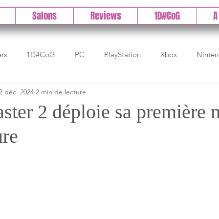
Salons
Reviews
1D#CoG
A
ers
1D#CoG
PC
PlayStation
Xbox
Ninte
2 déc. 2024
2 min de lecture
Test indé
DLC
IOS/Android
Direct
High 
ster 2 déploie sa première 
ure
Early Access
Test 1DCoG
Test Xbox
Test Nintendo
est Stadia
The Game Awards
Balan