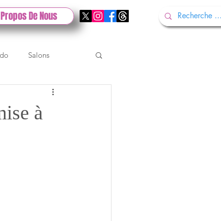
 Propos De Nous
ndo
Salons
Tech
Gamescom
mise à
Test PlayStation