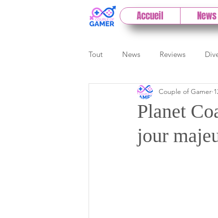
Accueil
News
Tout
News
Reviews
Div
Couple of Gamer
1
eSport
Previews
Cloud
Planet Coa
jour maje
E3
Paris Games Week
Test PC
Actu 1DCoG
T