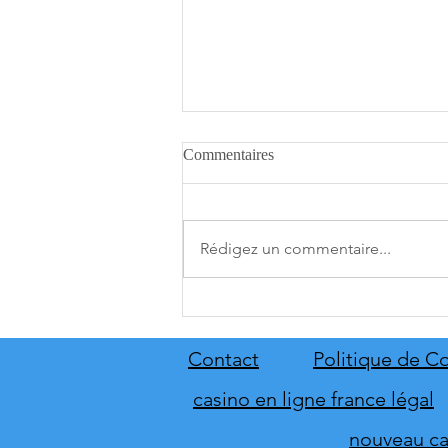
Commentaires
Rédigez un commentaire...
[THQ Nordic Digital Showcase
2026] Découvrez les annonces
du direct de THQ Nordic
Contact
Politique de Co
casino en ligne france légal
nouveau cas