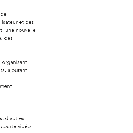
 de 
isateur et des 
t, une nouvelle 
e, des 
n organisant 
ts, ajoutant 
ement
c d'autres 
e courte vidéo