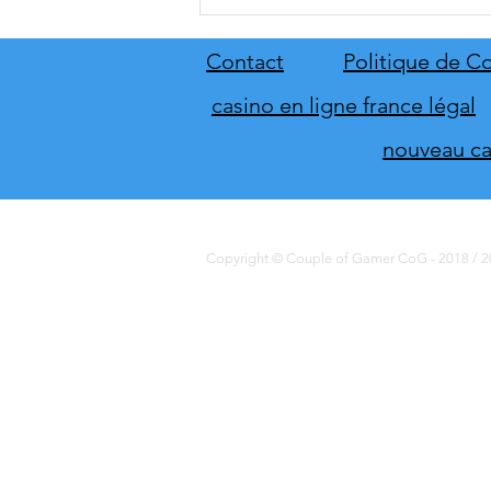
A.O.T. 3 se date au 10 décembre
Contact
Politique de Co
casino en ligne france légal
nouveau cas
Copyright © Couple of Gamer CoG - 2018 / 20