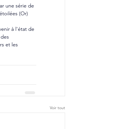
r une série de 
étoilées (Or) 
nir à l'état de 
 des 
s et les 
Voir tout