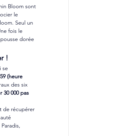
kmin Bloom sont 
ocier le 
loom. Seul un 
e fois le 
a pousse dorée 
r !
 se 
59 (heure 
aux des six 
r 30 000 pas 
t de récupérer 
nauté 
 Paradis, 