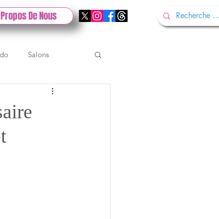
 Propos De Nous
ndo
Salons
Tech
Gamescom
aire
t
Test PlayStation