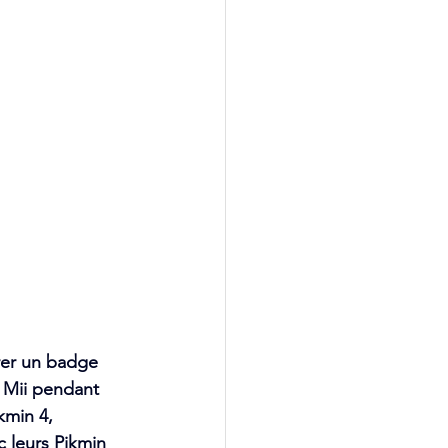
rer un badge 
e Mii pendant 
kmin 4, 
c leurs Pikmin 