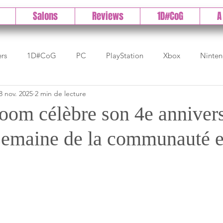
Salons
Reviews
1D#CoG
A
ers
1D#CoG
PC
PlayStation
Xbox
Ninte
8 nov. 2025
2 min de lecture
Test indé
DLC
IOS/Android
Direct
High 
oom célèbre son 4e annivers
semaine de la communauté e
Early Access
Test 1DCoG
Test Xbox
Test Nintendo
est Stadia
The Game Awards
Balan