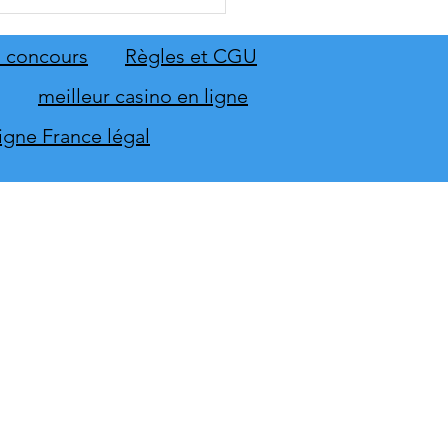
: The Old Country dévoile
emier aperçu du gameplay
on extension Homme
 concours
Règles et CGU
neur
meilleur casino en ligne
ligne France légal