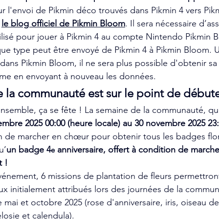
sur l'envoi de Pikmin déco trouvés dans Pikmin 4 vers Pi
 
le blog officiel de Pikmin Bloom
. Il sera nécessaire d’ass
lisé pour jouer à Pikmin 4 au compte Nintendo Pikmin B
e type peut être envoyé de Pikmin 4 à Pikmin Bloom. Un
ans Pikmin Bloom, il ne sera plus possible d'obtenir s
même en envoyant à nouveau les données.
 la communauté est sur le point de débute
 ensemble, ça se fête ! La semaine de la communauté, qui
embre 2025 00:00 (heure locale) au 30 novembre 2025 23:
on de marcher en chœur pour obtenir tous les badges flor
u’
un badge 4
 anniversaire, offert à condition de marche
e
 !
vénement, 6 missions de plantation de fleurs permettron
ux initialement attribués lors des journées de la commu
 mai et octobre 2025 (rose d'anniversaire, iris, oiseau de
losie et calendula).