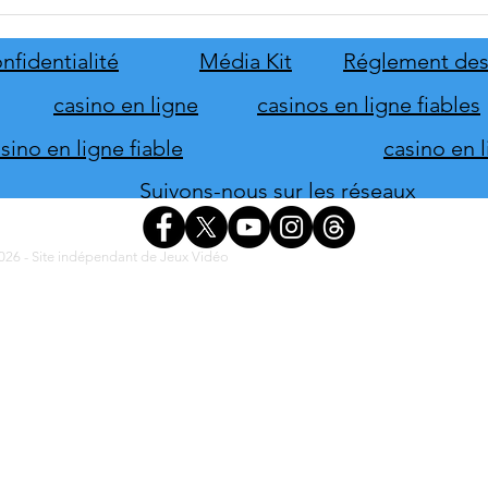
tinyBuild annonce Probably
Mafia
Stolen
le pr
de s
nfidentialité
Média Kit
Réglement des
d'hon
casino en ligne
casinos en ligne fiables
ino en ligne fiable
casino en 
Suivons-nous sur les réseaux
26 - Site indépendant de Jeux Vidéo