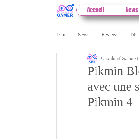
Accueil
News
Tout
News
Reviews
Div
Couple of Gamer
1
eSport
Previews
Cloud
Pikmin Bl
avec une 
E3
Paris Games Week
Pikmin 4
Test PC
Actu 1DCoG
T