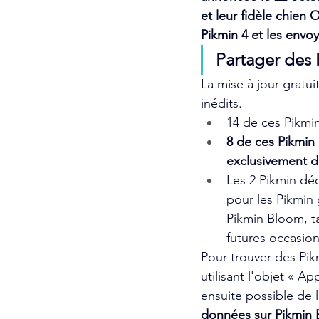
et leur fidèle chien
Pikmin 4 et les envo
Partager des 
La mise à jour gratu
inédits.
14 de ces Pikmi
8 de ces Pikmin
exclusivement di
Les 2 Pikmin dé
pour les Pikmin 
Pikmin Bloom, ta
futures occasion
Pour trouver des Pik
utilisant l'objet « A
ensuite possible de 
données sur Pikmin B