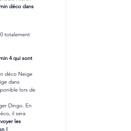
kmin déco dans 
10 totalement 
in 4 qui sont 
min déco Neige 
ige dans 
ponible lors de 
nger Dingo. En 
co, il sera 
nvoyer les 
on !