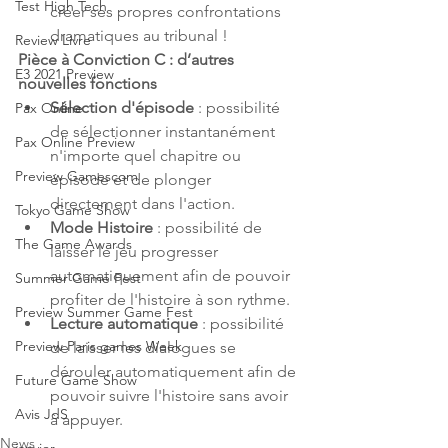
Test High Tech
créer ses propres confrontations 
dramatiques au tribunal !
Review Livre
Pièce à Conviction C : d’autres 
E3 2021 Preview
nouvelles fonctions
Sélection d'épisode
 : possibilité 
Pax Online
de sélectionner instantanément 
Pax Online Preview
n'importe quel chapitre ou 
Preview Gamescom
épisode et de plonger 
directement dans l'action.
Tokyo Game Show
Mode Histoire
 : possibilité de 
The Game Awards
laisser le jeu progresser 
automatiquement afin de pouvoir 
Summer Game Fest
profiter de l'histoire à son rythme.
Preview Summer Game Fest
Lecture automatique
 : possibilité 
Preview Paris games Week
de laisser les dialogues se 
dérouler automatiquement afin de 
Future Game Show
pouvoir suivre l'histoire sans avoir 
Avis JdS
à appuyer.
News