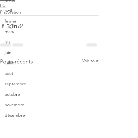
janvier
PC
avril
PlayStation
fevrier
mars
mai
juin
Voir tout
Posts récents
juillet
aout
septembre
octobre
novembre
décembre