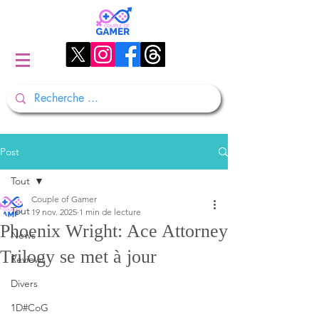
Post
Tout
Couple of Gamer
Tout
19 nov. 2025
1 min de lecture
Phoenix Wright: Ace Attorney
News
Trilogy se met à jour
Reviews
Divers
1D#CoG