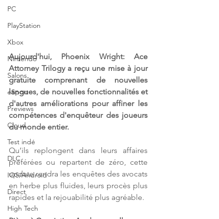
PC
PlayStation
Xbox
Aujourd'hui, Phoenix Wright: Ace 
Nintendo
Attorney Trilogy a reçu une mise à jour 
Salons
gratuite comprenant de nouvelles 
langues, de nouvelles fonctionnalités et 
eSport
d'autres améliorations pour affiner les 
Previews
compétences d'enquêteur des joueurs 
Cloud
du monde entier.
Test indé
Qu’ils replongent dans leurs affaires 
DLC
préférées ou repartent de zéro, cette 
update rendra les enquêtes des avocats 
IOS/Android
en herbe plus fluides, leurs procès plus 
Direct
rapides et la rejouabilité plus agréable.
High Tech