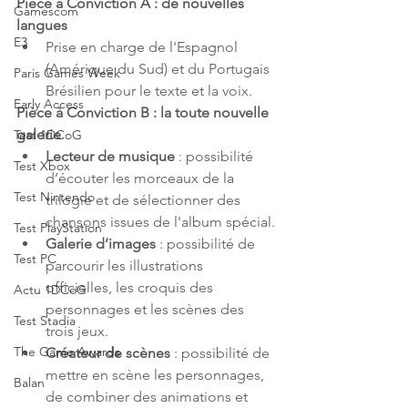
Pièce à Conviction A : de nouvelles 
Gamescom
langues
E3
Prise en charge de l'Espagnol 
(Amérique du Sud) et du Portugais 
Paris Games Week
Brésilien pour le texte et la voix.
Early Access
Pièce à Conviction B : la toute nouvelle 
galerie
Test 1DCoG
Lecteur de musique
 : possibilité 
Test Xbox
d’écouter les morceaux de la 
Test Nintendo
trilogie et de sélectionner des 
chansons issues de l'album spécial.
Test PlayStation
Galerie d’images
 : possibilité de 
Test PC
parcourir les illustrations 
officielles, les croquis des 
Actu 1DCoG
personnages et les scènes des 
Test Stadia
trois jeux.
The Game Awards
Créateur de scènes
 : possibilité de 
mettre en scène les personnages, 
Balan
de combiner des animations et 