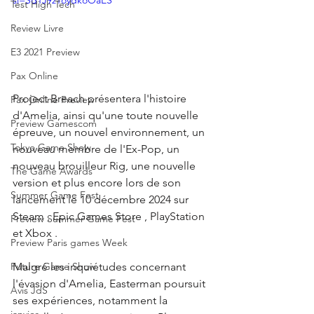
si=Sd1J9z1oydkoOaES
Test High Tech
Review Livre
E3 2021 Preview
Pax Online
Project Breach présentera l'histoire 
Pax Online Preview
d'Amelia, ainsi qu'une toute nouvelle 
Preview Gamescom
épreuve, un nouvel environnement, un 
Tokyo Game Show
nouveau membre de l'Ex-Pop, un 
nouveau brouilleur Rig, une nouvelle 
The Game Awards
version et plus encore lors de son 
Summer Game Fest
lancement le 10 décembre 2024 sur 
Steam , Epic Games Store , PlayStation 
Preview Summer Game Fest
et Xbox .
Preview Paris games Week
Malgré les inquiétudes concernant 
Future Game Show
l'évasion d'Amelia, Easterman poursuit 
Avis JdS
ses expériences, notamment la 