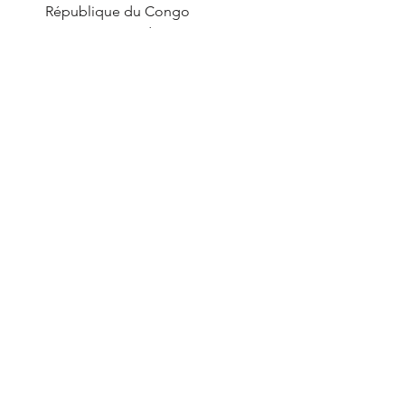
République du Congo
Un événement de vacances à 
durée limitée : Winter Kills
Project Breach sortira le 10 décembre 
2024 sur les boutiques Steam , Epic , 
PlayStation et Xbox .
News
PC
Voir tout
Posts récents