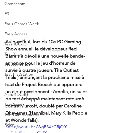
Gamescom
E3
Paris Games Week
Early Access
Aujourd'hui, lors du 10e PC Gaming 
Test 1DCoG
Show annuel, le développeur Red 
Test Xbox
Barrels a dévoilé une nouvelle bande-
annonce pour le jeu d'horreur de 
Test Nintendo
survie à quatre joueurs The Outlast 
Test PlayStation
Trials , annonçant la prochaine mise à 
Test PC
jour de Project Breach qui apportera 
un ajout passionnant : Amelia, un sujet 
Actu 1DCoG
de test échappé maintenant retourné 
Test Stadia
contre Murkoff, doublé par Caroline 
Dhavernas (Hannibal, Mary Kills People 
The Game Awards
et Wonderfalls).
Balan
https://youtu.be/WgB3XaGRjO0?