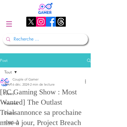
Post
Tout
Couple of Gamer
Tout
6 déc. 2024
2 min de lecture
[PC Gaming Show : Most
News
Wanted] The Outlast
Reviews
Trialsannonce sa prochaine
Divers
mise à jour, Project Breach
1D#CoG