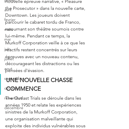
janvier
nouvelle épreuve narrative, « Pleasure 
the Prosecutor » dans la nouvelle carte, 
avril
Downtown. Les joueurs doivent 
fevrier
parcourir le cabaret tordu de Franco, 
retournant son théâtre sournois contre 
mars
lui-même. Pendant ce temps, la 
mai
Murkoff Corporation veille à ce que les 
juin
réactifs restent concentrés sur leurs 
épreuves avec un nouveau contenu, 
juillet
décourageant les distractions ou les 
aout
pensées d'évasion.
septembre
UNE NOUVELLE CHASSE 
COMMENCE
octobre
The Outlast Trials se déroule dans les 
novembre
années 1950 et relate les expériences 
décembre
sinistres de la Murkoff Corporation, 
une organisation malveillante qui 
exploite des individus vulnérables sous 