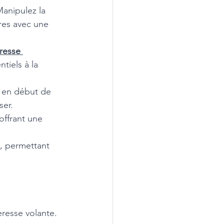
 Manipulez la 
res avec une 
resse 
tiels à la 
le en début de 
er. 
offrant une 
, permettant 
eresse volante. 