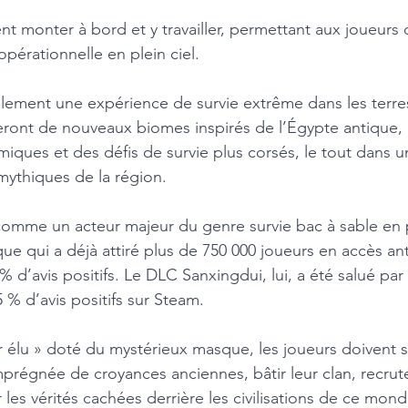
t monter à bord et y travailler, permettant aux joueurs d
pérationnelle en plein ciel. 
lement une expérience de survie extrême dans les terres
eront de nouveaux biomes inspirés de l’Égypte antique,
amiques et des défis de survie plus corsés, le tout dans
mythiques de la région.
omme un acteur majeur du genre survie bac à sable en
e qui a déjà attiré plus de 750 000 joueurs en accès ant
 d’avis positifs. Le DLC Sanxingdui, lui, a été salué par 
 d’avis positifs sur Steam.
r élu » doté du mystérieux masque, les joueurs doivent s
mprégnée de croyances anciennes, bâtir leur clan, recrute
 les vérités cachées derrière les civilisations de ce mond