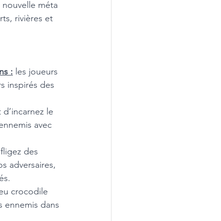
e nouvelle méta 
s, rivières et 
ns :
 les joueurs 
 inspirés des 
 d’incarnez le 
s ennemis avec 
fligez des 
os adversaires, 
és. 
ieu crocodile 
s ennemis dans 