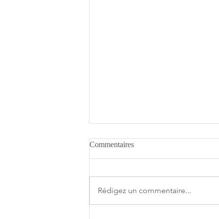
Commentaires
Rédigez un commentaire...
A.O.T. 3 se date au 10 décembre