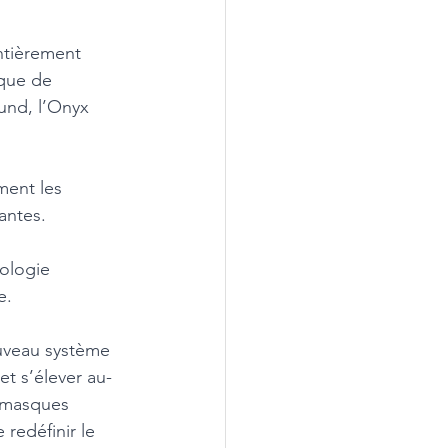
ntièrement 
 que de 
und, l’Onyx 
ment les 
antes. 
ologie 
e. 
uveau système 
et s’élever au-
 masques 
redéfinir le 