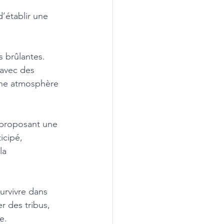
’établir une 
 brûlantes. 
 avec des 
 une atmosphère 
 proposant une 
icipé, 
la 
urvivre dans 
r des tribus, 
e. 