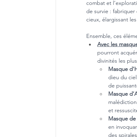
combat et l’explorati
de survie : fabriquer
cieux, élargissant le
Ensemble, ces élémen
Avec les masques
pourront acquér
divinités les plu
Masque d’Ho
dieu du ciel
de puissant
Masque d’An
malédictions
et ressusci
Masque de 
en invoquan
des spirales