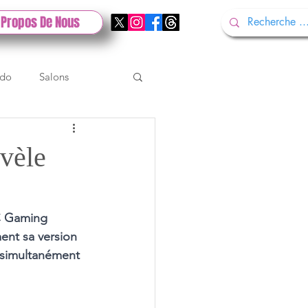
 Propos De Nous
ndo
Salons
Tech
Gamescom
vèle
Test PlayStation
C Gaming 
ent sa version 
 simultanément 