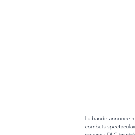
La bande-annonce me
combats spectaculai
nouveau DLC inspiré 