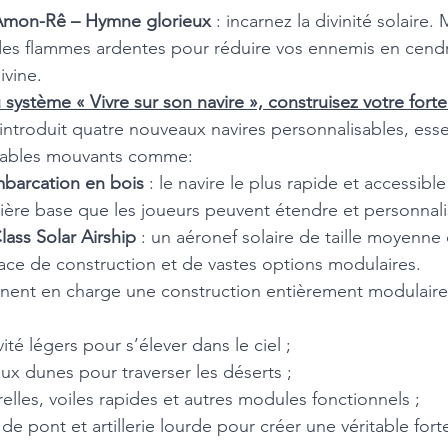
mon-Rê – Hymne glorieux
 : incarnez la divinité solaire.
des flammes ardentes pour réduire vos ennemis en cend
vine. 
système « Vivre sur son navire », construisez votre forte
introduit quatre nouveaux navires personnalisables, essen
 sables mouvants comme: 
mbarcation en bois
 : le navire le plus rapide et accessib
mière base que les joueurs peuvent étendre et personnalis
ass Solar Airship 
: un aéronef solaire de taille moyenne 
ace de construction et de vastes options modulaires. 
nnent en charge une construction entièrement modulaire
ité légers pour s’élever dans le ciel ;
ux dunes pour traverser les déserts ;
elles, voiles rapides et autres modules fonctionnels ;
 de pont et artillerie lourde pour créer une véritable fort