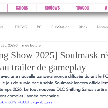
Salons
Reviews
1D#CoG
A
ers
1D#CoG
PC
PlayStation
Xbox
Ninte
 déc. 2025
3 min de lecture
Test indé
DLC
IOS/Android
Direct
High 
g Show 2025] Soulmask ré
au trailer de gameplay
Early Access
Test 1DCoG
Test Xbox
Test Nintendo
avec une nouvelle bande-annonce diffusée durant le P
e jeu de survie bac à sable Soulmask lancera officiellem
est Stadia
The Game Awards
Balan
temps 2026. Le tout nouveau DLC Shifting Sands sortira
ent complet l’année prochaine. 
7BoO-h8U?si=GUpPSkq--aEtEzea