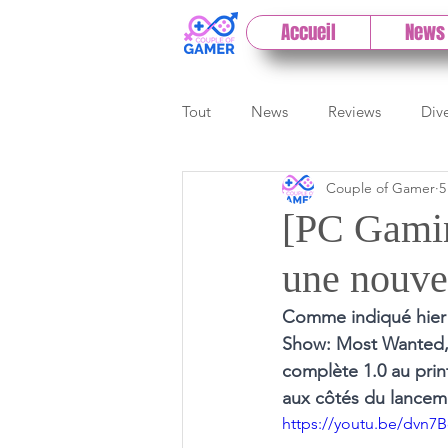
Accueil
News
Tout
News
Reviews
Div
Couple of Gamer
5
eSport
Previews
Cloud
[PC Gamin
une nouve
E3
Paris Games Week
Comme indiqué hier 
Show: Most Wanted, l
Test PC
Actu 1DCoG
T
complète 1.0 au prin
aux côtés du lancem
https://youtu.be/dvn