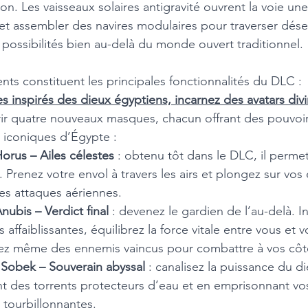
on. Les vaisseaux solaires antigravité ouvrent la voie un
 et assembler des navires modulaires pour traverser désert
s possibilités bien au-delà du monde ouvert traditionnel. 
ts constituent les principales fonctionnalités du DLC : 
 inspirés des dieux égyptiens, incarnez des avatars divi
ir quatre nouveaux masques, chacun offrant des pouvoirs
s iconiques d’Égypte : 
rus – Ailes célestes
 : obtenu tôt dans le DLC, il permet
. Prenez votre envol à travers les airs et plongez sur vo
es attaques aériennes. 
ubis – Verdict final
 : devenez le gardien de l’au-delà. In
 affaiblissantes, équilibrez la force vitale entre vous et v
tez même des ennemis vaincus pour combattre à vos côt
Sobek – Souverain abyssal
 : canalisez la puissance du d
t des torrents protecteurs d’eau et en emprisonnant vo
 tourbillonnantes. 