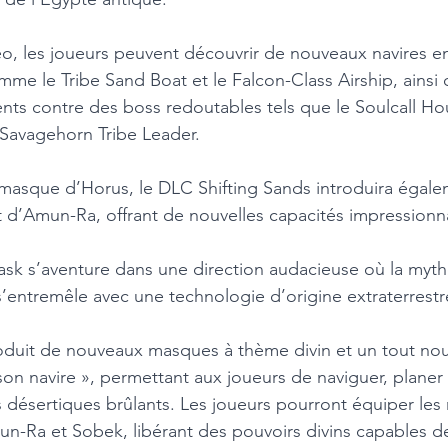
déo, les joueurs peuvent découvrir de nouveaux navires e
mme le Tribe Sand Boat et le Falcon-Class Airship, ainsi
ts contre des boss redoutables tels que le Soulcall Ho
Savagehorn Tribe Leader. 
masque d’Horus, le DLC Shifting Sands introduira égale
 d’Amun-Ra, offrant de nouvelles capacités impressionn
sk s’aventure dans une direction audacieuse où la myth
’entremêle avec une technologie d’origine extraterrestr
roduit de nouveaux masques à thème divin et un tout no
 son navire », permettant aux joueurs de naviguer, planer 
désertiques brûlants. Les joueurs pourront équiper les
n-Ra et Sobek, libérant des pouvoirs divins capables de 