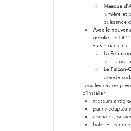
Masque d’A
lumière et 
puissance di
Avec le nouveau 
mobile
 :
 le DLC 
survie dans les
La Petite e
jeu, la pre
Le Falcon-Cl
grande surf
Tous les navires pre
d’installer : 
moteurs antigrav
patins adaptés a
consoles, passer
balistes, canons