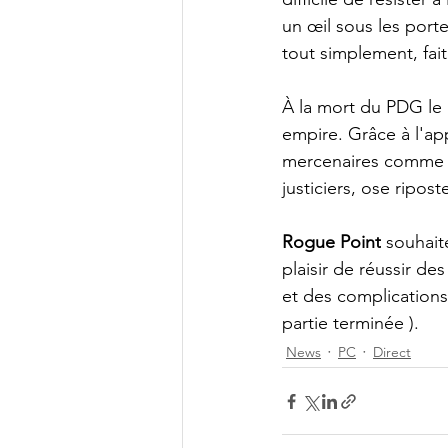
un œil sous les por
tout simplement, fai
À la mort du PDG le
empire. Grâce à l'a
mercenaires comme o
justiciers, ose riposte
Rogue Point
 souhait
plaisir de réussir de
et des complications
partie terminée ).  
News
PC
Direct