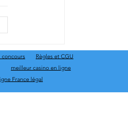
: The Old Country dévoile
emier aperçu du gameplay
on extension Homme
 concours
Règles et CGU
neur
meilleur casino en ligne
ligne France légal