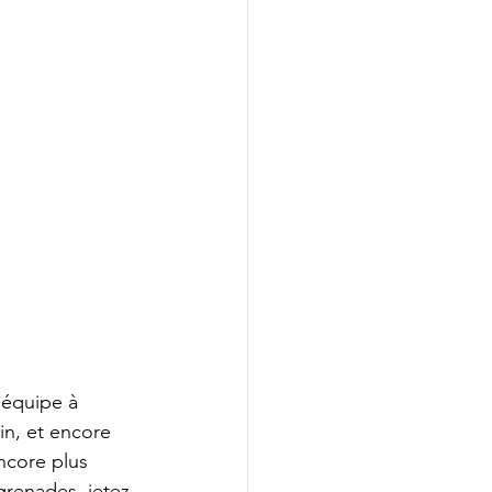
'équipe à 
in, et encore 
encore plus 
 grenades, jetez 