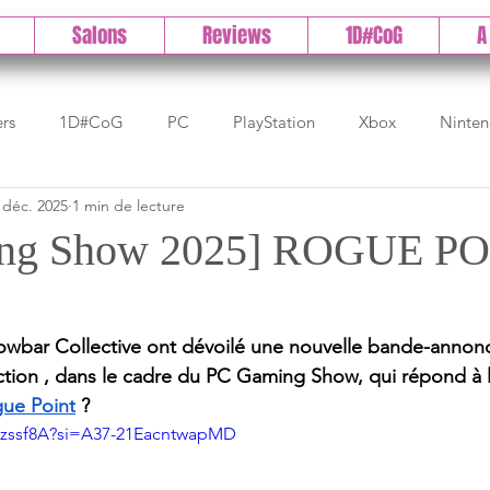
Salons
Reviews
1D#CoG
A
ers
1D#CoG
PC
PlayStation
Xbox
Ninte
 déc. 2025
1 min de lecture
Test indé
DLC
IOS/Android
Direct
High 
ng Show 2025] ROGUE PO
Early Access
Test 1DCoG
Test Xbox
Test Nintendo
rowbar Collective ont dévoilé une nouvelle bande-annon
tion , dans le cadre du PC Gaming Show, qui répond à l
est Stadia
The Game Awards
Balan
ue Point
 ?  
86zssf8A?si=A37-21EacntwapMD