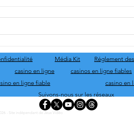
tinyBuild annonce Probably
Mafia
Stolen
le pr
de s
nfidentialité
Média Kit
Réglement des
d'hon
casino en ligne
casinos en ligne fiables
ino en ligne fiable
casino en 
Suivons-nous sur les réseaux
26 - Site indépendant de Jeux Vidéo