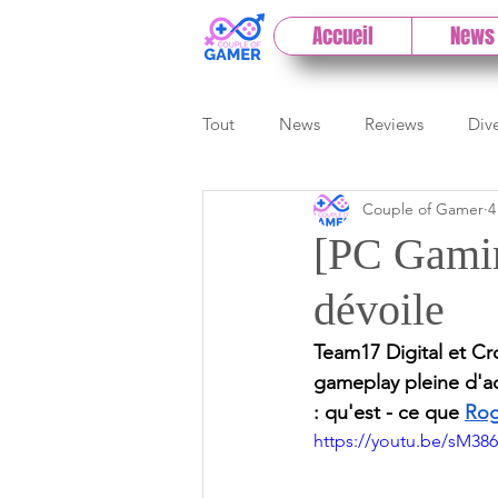
Accueil
News
Tout
News
Reviews
Div
Couple of Gamer
4
eSport
Previews
Cloud
[PC Gami
dévoile
E3
Paris Games Week
Team17 Digital et C
gameplay pleine d'ac
Test PC
Actu 1DCoG
T
: qu'est - ce que 
Rog
https://youtu.be/sM3