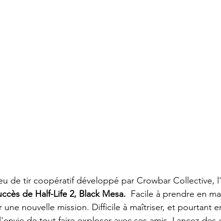
jeu de tir coopératif développé par Crowbar Collective, l
ccès de Half-Life 2, Black Mesa.
  Facile à prendre en ma
r une nouvelle mission. Difficile à maîtriser, et pourtant 
 à l'envie de tout faire exploser avec ses amis. Lancez des