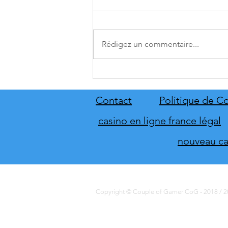
Rédigez un commentaire...
A.O.T. 3 se date au 10 décembre
Contact
Politique de Co
casino en ligne france légal
nouveau cas
Copyright © Couple of Gamer CoG - 2018 / 20