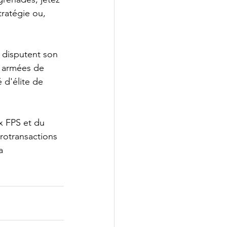
ratégie ou, 
 disputent son 
 armées de 
d'élite de 
x FPS et du 
crotransactions 
a 