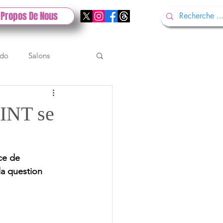
 Propos De Nous
ndo
Salons
Tech
Gamescom
INT se
Test PlayStation
ce de 
a question 