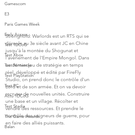
Gamescom
E3
Paris Games Week
Early Access
Stronghold: Warlords est un RTS qui se 
déroule au 3e siècle avant JC en Chine 
Test 1DCoG
jusqu'à la montée du Shogunat et 
Test Xbox
l'avènement de l'Empire Mongol. Dans 
ce dernier jeu de stratégie en temps 
Test Nintendo
réel, développé et édité par FireFly 
Test PlayStation
Studio, on prend donc le contrôle d'un 
Test PC
Lord et de son armée. Et on va devoir 
recruter de nouvelles unités. Construire 
Actu 1DCoG
une base et un village. Récolter et 
Test Stadia
vendre des ressources. Et prendre le 
contrôle des seigneurs de guerre, pour 
The Game Awards
en faire des alliés puissants.
Balan