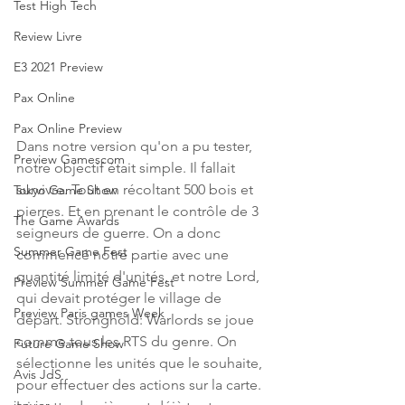
Test High Tech
Review Livre
E3 2021 Preview
Pax Online
Pax Online Preview
Dans notre version qu'on a pu tester, 
Preview Gamescom
notre objectif était simple. Il fallait 
survivre. Tout en récoltant 500 bois et 
Tokyo Game Show
pierres. Et en prenant le contrôle de 3 
The Game Awards
seigneurs de guerre. On a donc 
Summer Game Fest
commencé notre partie avec une 
quantité limité d'unités, et notre Lord, 
Preview Summer Game Fest
qui devait protéger le village de 
Preview Paris games Week
départ. Stronghold: Warlords se joue 
comme tous les RTS du genre. On 
Future Game Show
sélectionne les unités que le souhaite, 
Avis JdS
pour effectuer des actions sur la carte. 