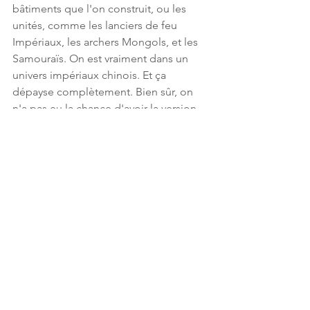
bâtiments que l'on construit, ou les 
unités, comme les lanciers de feu 
Impériaux, les archers Mongols, et les 
Samouraïs. On est vraiment dans un 
univers impériaux chinois. Et ça 
dépayse complètement. Bien sûr, on 
n'a pas eu la chance d'avoir la version 
Française, qui comprendra aussi les 
doublages. Mais c'est le genre de petit 
plus, qui nous immergera sûrement 
encore plus.
Pour l'instant, notre toute première 
prise en main sur Stronghold: Warlords 
est concluante. Même si on n'a pas pu 
voir le véritable potentiel du jeu, 
FireFly Studio nous donne très envie 
d'être en 2021, pour découvrir 
l'intégralité de ce nouvel opus.