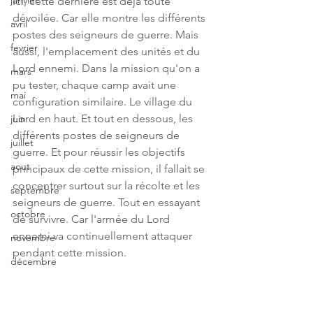
janvier
Ici, cette dernière est déjà toute 
dévoilée. Car elle montre les différents 
avril
postes des seigneurs de guerre. Mais 
fevrier
aussi, l'emplacement des unités et du 
Lord ennemi. Dans la mission qu'on a 
mars
pu tester, chaque camp avait une 
mai
configuration similaire. Le village du 
Lord en haut. Et tout en dessous, les 
juin
différents postes de seigneurs de 
juillet
guerre. Et pour réussir les objectifs 
aout
principaux de cette mission, il fallait se 
concentrer surtout sur la récolte et les 
septembre
seigneurs de guerre. Tout en essayant 
octobre
de survivre. Car l'armée du Lord 
ennemi va continuellement attaquer 
novembre
pendant cette mission.
décembre