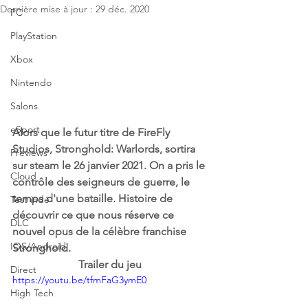
Dernière mise à jour :
29 déc. 2020
PC
PlayStation
Xbox
Nintendo
Salons
eSport
Alors que le futur titre de FireFly 
Studios, Stronghold: Warlords, sortira 
Previews
sur steam le 26 janvier 2021. On a pris le 
Cloud
contrôle des seigneurs de guerre, le 
temps d'une bataille. Histoire de 
Test indé
découvrir ce que nous réserve ce 
DLC
nouvel opus de la célèbre franchise 
IOS/Android
Stronghold.
Trailer du jeu
Direct
https://youtu.be/tfmFaG3ymE0
High Tech