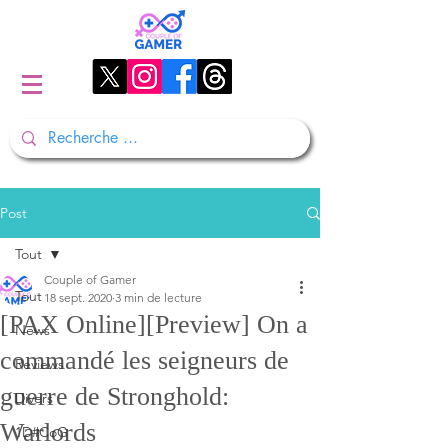
Post
Tout
Couple of Gamer
Tout
18 sept. 2020
3 min de lecture
[PAX Online][Preview] On a
News
commandé les seigneurs de
Reviews
guerre de Stronghold:
Divers
Warlords
1D#CoG