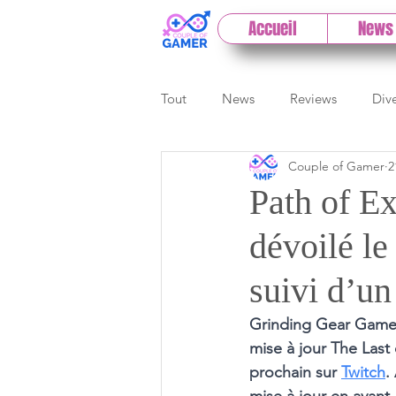
Accueil
News
Tout
News
Reviews
Div
Couple of Gamer
2
eSport
Previews
Cloud
Path of Ex
dévoilé l
E3
Paris Games Week
suivi d’un
Test PC
Actu 1DCoG
T
Grinding Gear Games
mise à jour The Last 
prochain sur 
Twitch
.