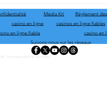
Disney Epic Mickey :
Let's
Rebrushed se mobilise pour son
ABBA
lancement
nove
nfidentialité
Média Kit
Réglement des
casino en ligne
casinos en ligne fiables
ino en ligne fiable
casino en 
Suivons-nous sur les réseaux
26 - Site indépendant de Jeux Vidéo