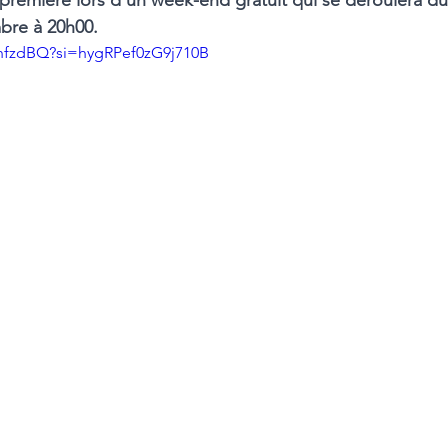
-première lors d'un week-end gratuit qui se déroulera 
bre à 20h00.
znfzdBQ?si=hygRPef0zG9j710B