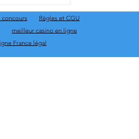
 Sing 2027 et Let's Sing
 seront sur scène en
mbre
 concours
Règles et CGU
meilleur casino en ligne
ligne France légal