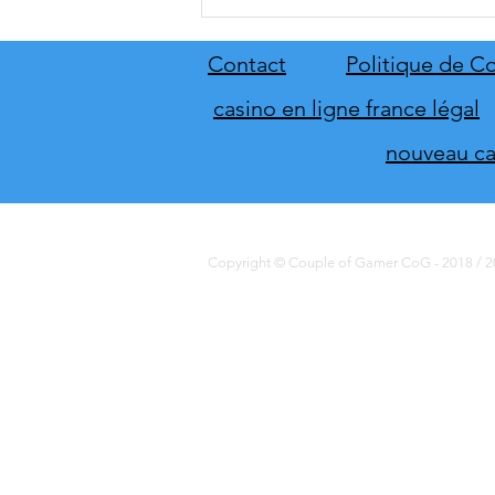
[THQ Nordic Digital Showcase
2026] Découvrez les annonces
du direct de THQ Nordic
Contact
Politique de Co
casino en ligne france légal
nouveau cas
Copyright © Couple of Gamer CoG - 2018 / 20