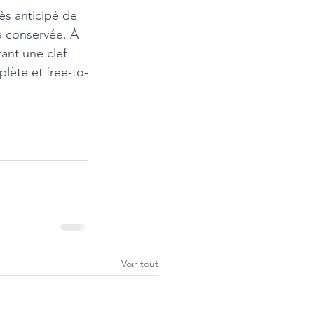
ès anticipé de 
ra conservée. À 
ant une clef 
lète et free-to-
Voir tout