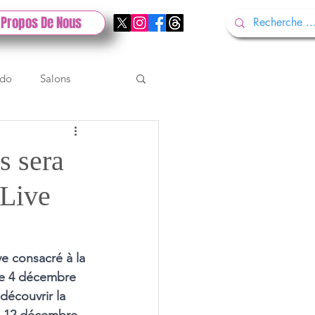
 Propos De Nous
ndo
Salons
Tech
Gamescom
s sera
 Live
Test PlayStation
e consacré à la 
 le 4 décembre 
découvrir la 