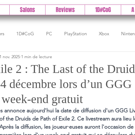
Salons
Reviews
1D#CoG
A
ers
1D#CoG
PC
PlayStation
Xbox
Ninte
1 nov. 2025
1 min de lecture
Test indé
DLC
IOS/Android
Direct
High 
ile 2 : The Last of the Druid
e 4 décembre lors d’un GGG
Early Access
Test 1DCoG
Test Xbox
Test Nintendo
 week-end gratuit
est Stadia
The Game Awards
Balan
 annonce aujourd'hui la date de diffusion d'un GGG Liv
of the Druids de Path of Exile 2. Ce livestream aura lieu
 Après la diffusion, les joueur·euses auront l'occasion de 