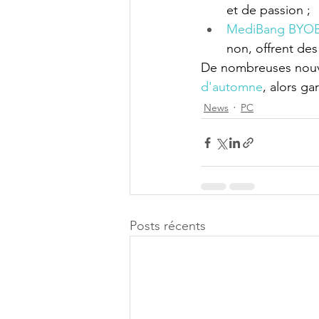
et de passion ;
MediBang BYO
non, offrent de
De nombreuses nouve
d'automne
, alors ga
News
PC
Posts récents