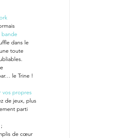
ork 
ormais 
bande 
ffle dans le 
 une toute 
bliables. 
e 
ar… le Trine !
r vos propres 
z de jeux, plus 
nement parti 
 ;
plis de cœur 