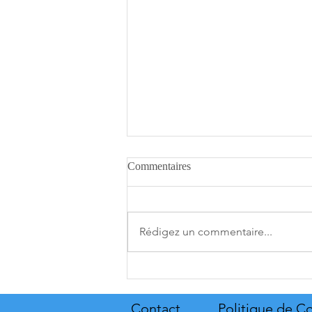
Commentaires
Rédigez un commentaire...
[THQ Nordic Digital Showcase
2026] Découvrez les annonces
du direct de THQ Nordic
Contact
Politique de Co