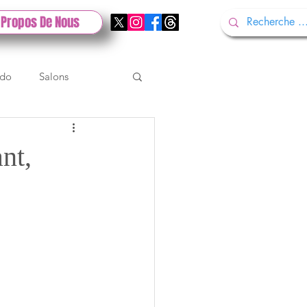
 Propos De Nous
ndo
Salons
Tech
Gamescom
nt,
Test PlayStation