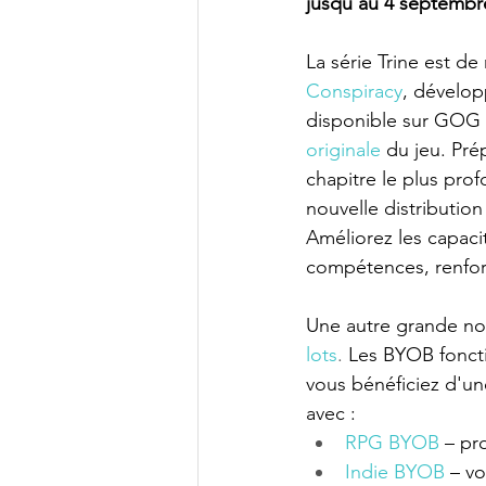
jusqu'au 4 septembre
La série Trine est de
Conspiracy
, dévelop
disponible sur GOG 
originale
du jeu. Pré
chapitre le plus prof
nouvelle distributio
Améliorez les capaci
compétences, renforç
Une autre grande no
lots
.
 Les BYOB foncti
vous bénéficiez d'une
avec :
RPG BYOB
– pr
Indie BYOB
– v