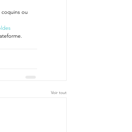
t coquins ou 
oldes 
lateforme.
Voir tout