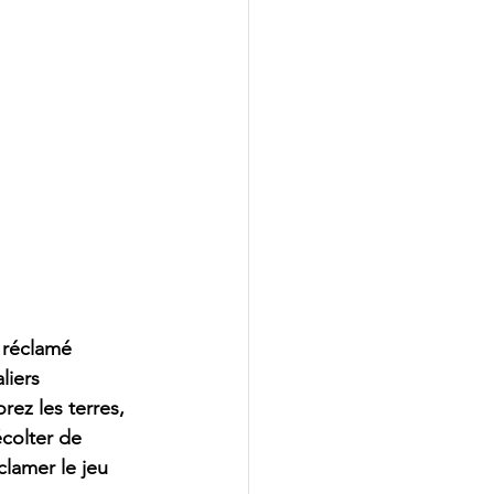
 réclamé 
iers 
ez les terres, 
colter de 
lamer le jeu 