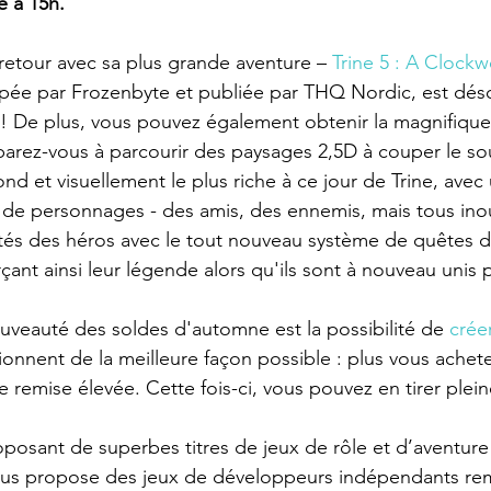
 à 15h. 
 retour avec sa plus grande aventure –
Trine 5 : A Clockw
pée par Frozenbyte et publiée par THQ Nordic, est dés
! De plus, vous pouvez également obtenir la magnifique
parez-vous à parcourir des paysages 2,5D à couper le sou
ond et visuellement le plus riche à ce jour de Trine, avec
n de personnages - des amis, des ennemis, mais tous inou
tés des héros avec le tout nouveau système de quêtes d
ant ainsi leur légende alors qu'ils sont à nouveau unis p
uveauté des 
soldes d'automne
 est la possibilité de 
crée
onnent de la meilleure façon possible : plus vous achete
 remise élevée. Cette fois-ci, vous pouvez en tirer plei
oposant de superbes titres de jeux de rôle et d’aventure
ous propose des jeux de développeurs indépendants rem