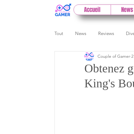
Accueil
News
Tout
News
Reviews
Div
Couple of Gamer
2
eSport
Previews
Cloud
Obtenez gr
King's Bo
E3
Paris Games Week
Test PC
Actu 1DCoG
T