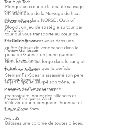
Test High Tech
Plongez au cœur de la beauté sauvage 
Review Livre
et indomptée de la Norvège du haut 
Moyen Âge dans NORSE : Oath of 
E3 2021 Preview
Blood , un jeu de stratégie au tour par 
Pax Online
tour qui vous transporte au cœur de 
l'ère viking. Lancez-vous dans une 
Pax Online Preview
quête épique de vengeance dans la 
Preview Gamescom
peau de Gunnar, un jeune guerrier 
Tokyo Game Show
dont le destin est forgé dans le sang et 
la trahison. Après que le perfide 
The Game Awards
Steinarr Far-Spear a assassiné son père, 
Summer Game Fest
le jarl Gripr, et usurpé son trône, le 
chemin de Gunnar est tracé : 
Preview Summer Game Fest
reconstruire, nouer des alliances et 
Preview Paris games Week
s'élever pour reconquérir l'honneur et 
Future Game Show
la justice.
Avis JdS
Bâtissez une colonie de toutes pièces, 