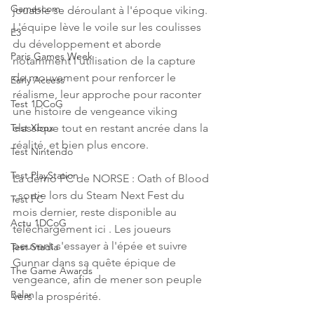
Gamescom
jouable se déroulant à l'époque viking. 
L'équipe lève le voile sur les coulisses 
E3
du développement et aborde 
Paris Games Week
notamment l'utilisation de la capture 
de mouvement pour renforcer le 
Early Access
réalisme, leur approche pour raconter 
Test 1DCoG
une histoire de vengeance viking 
classique tout en restant ancrée dans la 
Test Xbox
réalité, et bien plus encore.
Test Nintendo
Test PlayStation
La démo PC de NORSE : Oath of Blood 
, sortie lors du Steam Next Fest du 
Test PC
mois dernier, reste disponible au 
Actu 1DCoG
téléchargement ici . Les joueurs 
peuvent s'essayer à l'épée et suivre 
Test Stadia
Gunnar dans sa quête épique de 
The Game Awards
vengeance, afin de mener son peuple 
Balan
vers la prospérité.