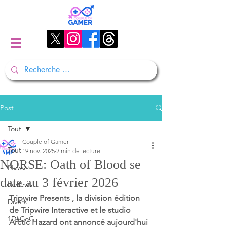
Post
Tout
Couple of Gamer
Tout
19 nov. 2025
2 min de lecture
NORSE: Oath of Blood se
News
date au 3 février 2026
Reviews
Tripwire Presents , la division édition 
Divers
de Tripwire Interactive et le studio 
1D#CoG
Arctic Hazard ont annoncé aujourd'hui 