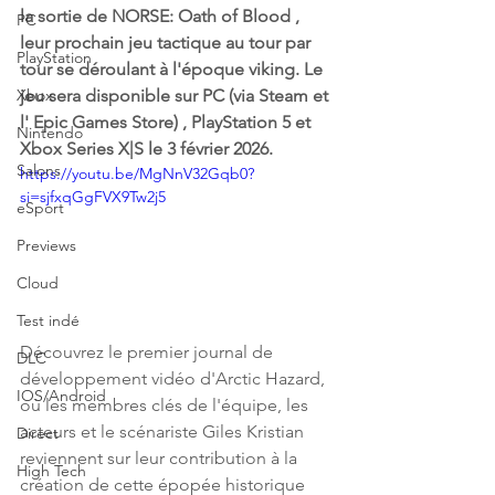
la sortie de NORSE: Oath of Blood , 
PC
leur prochain jeu tactique au tour par 
PlayStation
tour se déroulant à l'époque viking. Le 
Xbox
jeu sera disponible sur PC (via Steam et 
l' Epic Games Store) , PlayStation 5 et 
Nintendo
Xbox Series X|S le 3 février 2026.
Salons
https://youtu.be/MgNnV32Gqb0?
si=sjfxqGgFVX9Tw2j5
eSport
Previews
Cloud
Test indé
Découvrez le premier journal de 
DLC
développement vidéo d'Arctic Hazard, 
IOS/Android
où les membres clés de l'équipe, les 
acteurs et le scénariste Giles Kristian 
Direct
reviennent sur leur contribution à la 
High Tech
création de cette épopée historique 