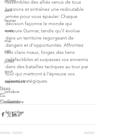
janvier
rassemblez des alliés venus de tous 
horizons et entraînez une redoutable 
avril
armée pour vous épauler. Chaque 
fevrier
décision façonne le monde qui 
entoure Gunnar, tandis qu'il évolue 
mars
dans un territoire regorgeant de 
mai
dangers et d'opportunités. Affrontez 
juin
des clans rivaux, forgez des liens 
indéfectibles et surpassez vos ennemis 
juillet
dans des batailles tactiques au tour par 
aout
tour qui mettront à l'épreuve vos 
talents stratégiques.
septembre
News
octobre
PC
PlayStation
novembre
décembre