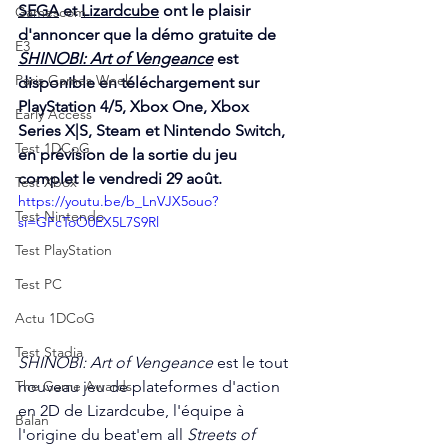
SEGA
 et 
Lizardcube
 ont le plaisir 
Gamescom
d'annoncer que la démo gratuite de 
E3
SHINOBI: Art of Vengeance
 est 
Paris Games Week
disponible en téléchargement sur 
PlayStation 4/5, Xbox One, Xbox 
Early Access
Series X|S, Steam et Nintendo Switch, 
Test 1DCoG
en prévision de la sortie du jeu 
complet le vendredi 29 août. 
Test Xbox
https://youtu.be/b_LnVJX5ouo?
Test Nintendo
si=GFcToO0EX5L7S9Rl
Test PlayStation
Test PC
Actu 1DCoG
Test Stadia
SHINOBI: Art of Vengeance
 est le tout 
nouveau jeu de plateformes d'action 
The Game Awards
en 2D de Lizardcube, l'équipe à 
Balan
l'origine du beat'em all 
Streets of 