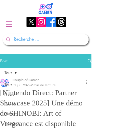
Post
Tout
Couple of Gamer
Tout
31 juil. 2025
2 min de lecture
[Nintendo Direct: Partner
News
Showcase 2025] Une démo
Reviews
de SHINOBI: Art of
Divers
Vengeance est disponible
1D#CoG