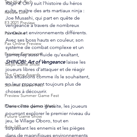
Test High Tech
Rage 4
. On y suit l'histoire du héros 
culte, maître des arts martiaux ninja : 
Review Livre
Joe Musashi, qui part en quête de 
E3 2021 Preview
vengeance à travers de nombreux 
niveaux et environnements différents. 
Pax Online
Avec ses boss hauts en couleur, son 
Pax Online Preview
système de combat complexe et un 
Preview Gamescom
gameplay aussi fluide qu'exaltant, 
SHINOBI: Art of Vengeance
 laisse les 
Tokyo Game Show
joueurs libres d'attaquer et de réagir 
The Game Awards
aux situations comme ils le souhaitent, 
en leur proposant toujours plus de 
Summer Game Fest
choses à découvrir.
Preview Summer Game Fest
Dans cette démo gratuite, les joueurs 
Preview Paris games Week
pourront explorer le premier niveau du 
Future Game Show
jeu, le Village Oboro, tout en 
Avis JdS
surpassant les ennemis et les pièges 
dans de magnifiques environnements 