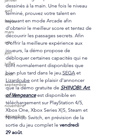
janvier
dessinés à la main. Une fois le niveau 
avril
terminé, prouvez votre talent en 
rejouant en mode Arcade afin 
fevrier
d'obtenir le meilleur score et tentez de 
mars
découvrir les passages secrets. Afin 
mai
d'offrir la meilleure expérience aux 
joueurs, la démo propose de 
juin
débloquer certaines capacités qui ne 
juillet
sont normalement disponibles que 
bien plus tard dans le jeu.
SEGA
 et 
aout
Lizardcube
 ont le plaisir d'annoncer 
septembre
que la démo gratuite de 
SHINOBI: Art 
of Vengeance
 est disponible en 
octobre
téléchargement sur PlayStation 4/5, 
novembre
Xbox One, Xbox Series X|S, Steam et 
décembre
Nintendo Switch, en prévision de la 
sortie du jeu complet le 
vendredi 
29 août
. 