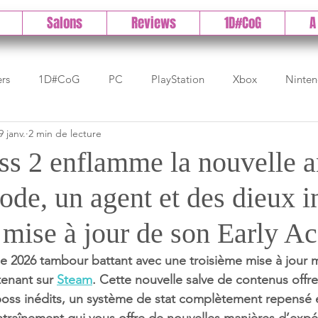
Salons
Reviews
1D#CoG
A
ers
1D#CoG
PC
PlayStation
Xbox
Ninte
9 janv.
2 min de lecture
Test indé
DLC
IOS/Android
Direct
High 
s 2 enflamme la nouvelle 
de, un agent et des dieux i
Early Access
Test 1DCoG
Test Xbox
Test Nintendo
 mise à jour de son Early A
est Stadia
The Game Awards
Balan
e 2026 tambour battant avec une troisième mise à jour m
enant sur 
Steam
. Cette nouvelle salve de contenus offr
oss inédits, un système de stat complètement repensé e