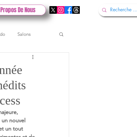
 Propos De Nous
ndo
Salons
Tech
Gamescom
année
nédits
Test PlayStation
ccess
ajeure, 
e un nouvel 
t un tout 