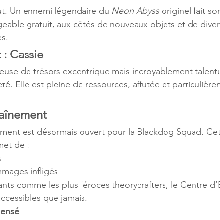
ut. Un ennemi légendaire du 
Neon Abyss
 originel fait s
eable gratuit, aux côtés de nouveaux objets et de diver
es.
: Cassie
seuse de trésors excentrique mais incroyablement talent
té. Elle est pleine de ressources, affutée et particulière
raînement
ement est désormais ouvert pour la Blackdog Squad. Cet
met de : 
s
mages infligés
ants comme les plus féroces theorycrafters, le Centre d
accessibles que jamais.
pensé