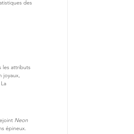
tistiques des 
les attributs 
n joyaux, 
 La 
joint 
Neon 
ins épineux.