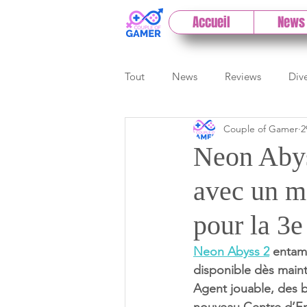
Accueil
News
Tout
News
Reviews
Div
Couple of Gamer
2
eSport
Previews
Cloud
Neon Abys
avec un mo
E3
Paris Games Week
pour la 3e
Test PC
Actu 1DCoG
T
Neon Abyss 2
 entam
disponible dès maint
Agent jouable, des b