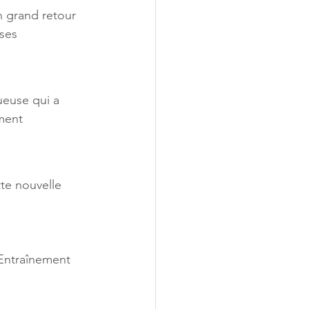
on grand retour 
ses 
ueuse qui a 
ment 
te nouvelle 
’Entraînement 