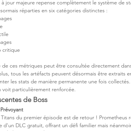
 à jour majeure repense complètement le système de sta
sormais réparties en six catégories distinctes : 
mages
ue
tile
ages
critique
 de ces métriques peut être consultée directement dans 
us, tous les artéfacts peuvent désormais être extraits e
er les stats de manière permanente une fois collectés.
 voit particulièrement renforcée.
scentes de Boss
 Prévoyant
 Titans du premier épisode est de retour ! Prometheus re
e d’un DLC gratuit, offrant un défi familier mais néanmo