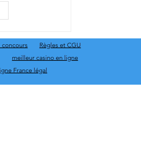
 Sing 2027 et Let's Sing
 seront sur scène en
mbre
 concours
Règles et CGU
meilleur casino en ligne
ligne France légal