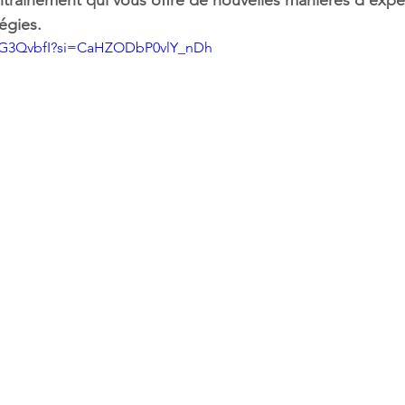
traînement qui vous offre de nouvelles manières d’expé
égies.
UFG3QvbfI?si=CaHZODbP0vlY_nDh