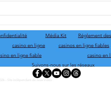
Disney Epic Mickey :
Let's
Rebrushed se mobilise pour son
ABBA
lancement
nove
nfidentialité
Média Kit
Réglement des
casino en ligne
casinos en ligne fiables
ino en ligne fiable
casino en 
Suivons-nous sur les réseaux
26 - Site indépendant de Jeux Vidéo