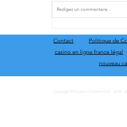
Rédigez un commentaire...
[THQ Nordic Digital Showcase
2026] Découvrez les annonces
du direct de THQ Nordic
Contact
Politique de Co
casino en ligne france légal
nouveau cas
Copyright © Couple of Gamer CoG - 2018 / 20