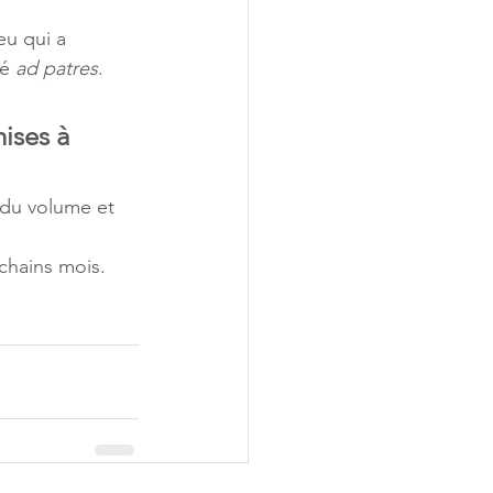
eu qui a 
é 
ad patres
. 
ises à 
 du volume et 
chains mois. 