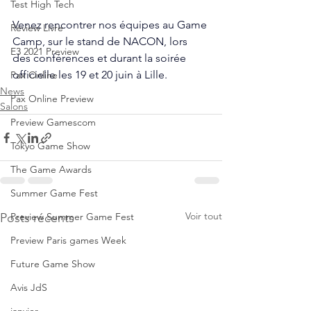
Test High Tech
Venez rencontrer nos équipes au Game 
Review Livre
Camp, sur le stand de NACON, lors 
E3 2021 Preview
des conférences et durant la soirée 
officielle les 19 et 20 juin à Lille.
Pax Online
News
Pax Online Preview
Salons
Preview Gamescom
Tokyo Game Show
The Game Awards
Summer Game Fest
Voir tout
Posts récents
Preview Summer Game Fest
Preview Paris games Week
Future Game Show
Avis JdS