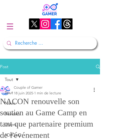
Post
Tout
Couple of Gamer
Tout
18 juin 2025
1 min de lecture
NACON renouvelle son
News
soutien au Game Camp en
Reviews
tant que partenaire premium
Divers
de l'événement
1D#CoG