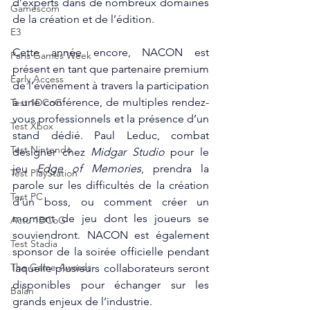
d’experts dans de nombreux domaines 
Gamescom
de la création et de l’édition.  
E3
Cette année encore, NACON est 
Paris Games Week
présent en tant que partenaire premium 
Early Access
de l’événement à travers la participation 
à une conférence, de multiples rendez-
Test 1DCoG
vous professionnels et la présence d’un 
Test Xbox
stand dédié. Paul Leduc, combat 
Test Nintendo
designer chez 
Midgar Studio
 pour le 
jeu 
Edge of Memories
, prendra la 
Test PlayStation
parole sur les difficultés de la création 
Test PC
d’un boss, ou comment créer un 
moment de jeu dont les joueurs se 
Actu 1DCoG
souviendront. NACON est également 
Test Stadia
sponsor de la soirée officielle pendant 
The Game Awards
laquelle plusieurs collaborateurs seront 
disponibles pour échanger sur les 
Balan
grands enjeux de l’industrie. 