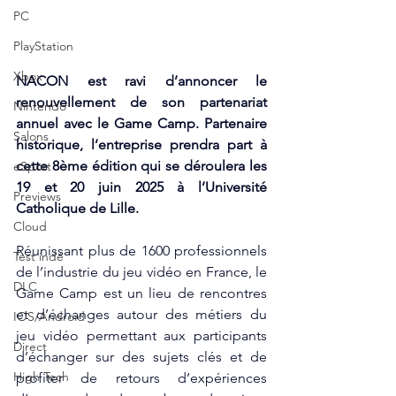
PC
PlayStation
Xbox
NACON est ravi d’annoncer le 
renouvellement de son partenariat 
Nintendo
annuel avec le Game Camp. Partenaire 
Salons
historique, l’entreprise prendra part à 
cette 8ème édition qui se déroulera les 
eSport
19 et 20 juin 2025 à l’Université 
Previews
Catholique de Lille.
Cloud
Réunissant plus de 1600 professionnels 
Test indé
de l’industrie du jeu vidéo en France, le 
DLC
Game Camp est un lieu de rencontres 
et d’échanges autour des métiers du 
IOS/Android
jeu vidéo permettant aux participants 
Direct
d’échanger sur des sujets clés et de 
High Tech
profiter de retours d’expériences 