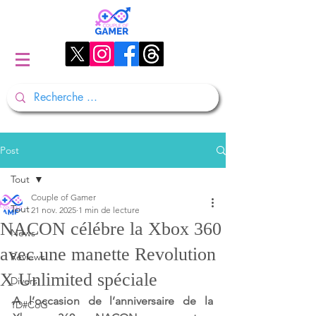
Post
Tout
Couple of Gamer
Tout
21 nov. 2025
1 min de lecture
NACON célébre la Xbox 360
News
avec une manette Revolution
Reviews
X Unlimited spéciale
Divers
A l’occasion de l’anniversaire de la 
1D#CoG