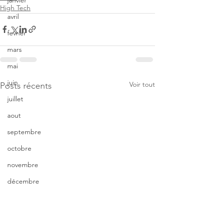
janvier
High Tech
avril
fevrier
mars
mai
juin
Voir tout
Posts récents
juillet
aout
septembre
octobre
novembre
décembre