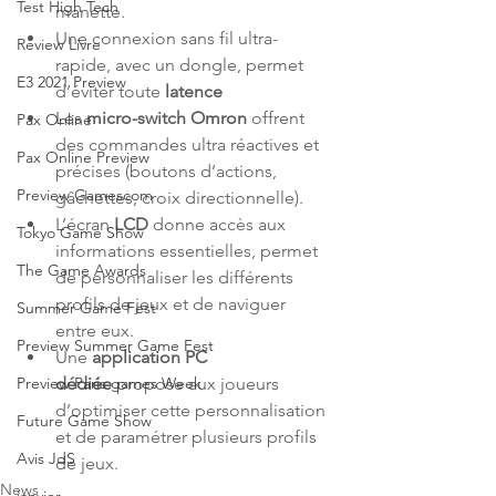
Test High Tech
manette.
Une connexion sans fil ultra-
Review Livre
rapide, avec un dongle, permet 
E3 2021 Preview
d’éviter toute 
latence
Les 
micro-switch Omron
 offrent 
Pax Online
des commandes ultra réactives et 
Pax Online Preview
précises (boutons d’actions, 
Preview Gamescom
gâchettes, croix directionnelle).
L’écran 
LCD
 donne accès aux 
Tokyo Game Show
informations essentielles, permet 
The Game Awards
de personnaliser les différents 
profils de jeux et de naviguer 
Summer Game Fest
entre eux.
Preview Summer Game Fest
Une 
application PC 
dédiée
 propose aux joueurs 
Preview Paris games Week
d’optimiser cette personnalisation 
Future Game Show
et de paramétrer plusieurs profils 
Avis JdS
de jeux.
News