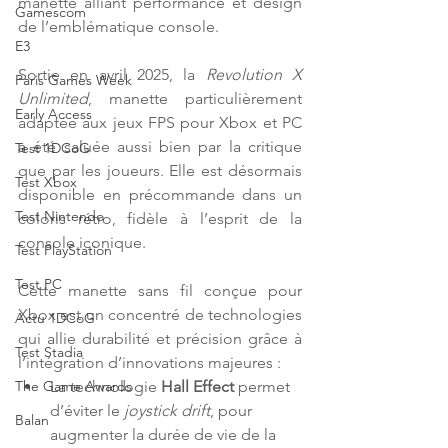
manette alliant performance et design 
Gamescom
de l’emblématique console.
E3
Sortie en avril 2025, la 
Revolution X 
Paris Games Week
Unlimited
, manette particulièrement 
Early Access
adaptée aux jeux FPS pour Xbox et PC 
a été saluée aussi bien par la critique 
Test 1DCoG
que par les joueurs. Elle est désormais 
Test Xbox
disponible en précommande dans un 
Test Nintendo
coloris rétro, fidèle à l’esprit de la 
console iconique.
Test PlayStation
Test PC
Cette manette sans fil conçue pour 
Xbox est un concentré de technologies 
Actu 1DCoG
qui allie durabilité et précision grâce à 
Test Stadia
l’intégration d’innovations majeures :
La technologie 
Hall Effect
 permet 
The Game Awards
d’éviter le 
joystick drift
, pour 
Balan
augmenter la durée de vie de la 