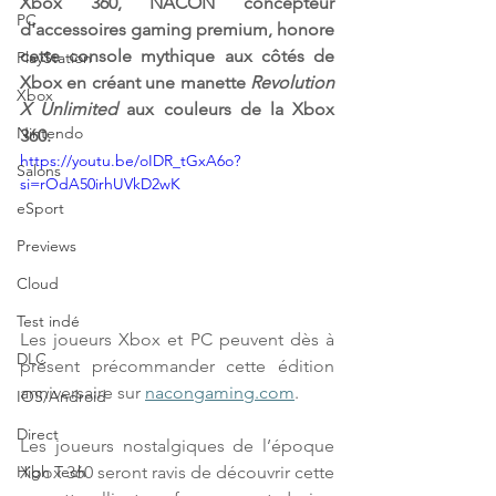
Xbox 360, NACON
concepteur 
PC
d'accessoires gaming premium, honore 
cette console mythique aux côtés de 
PlayStation
Xbox en créant une manette 
Revolution 
Xbox
X Unlimited
 aux couleurs de la Xbox 
Nintendo
360.
https://youtu.be/oIDR_tGxA6o?
Salons
si=rOdA50irhUVkD2wK
eSport
Previews
Cloud
Test indé
Les joueurs Xbox et PC peuvent dès à 
DLC
présent précommander cette édition 
anniversaire sur 
nacongaming.com
.
IOS/Android
Direct
Les joueurs nostalgiques de l’époque 
Xbox 360 seront ravis de découvrir cette 
High Tech