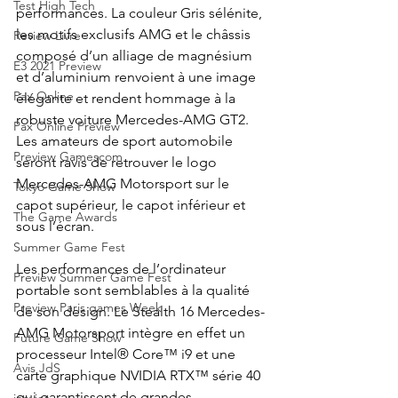
Test High Tech
performances. La couleur Gris sélénite, 
les motifs exclusifs AMG et le châssis 
Review Livre
composé d’un alliage de magnésium 
E3 2021 Preview
et d’aluminium renvoient à une image 
Pax Online
élégante et rendent hommage à la 
robuste voiture Mercedes-AMG GT2. 
Pax Online Preview
Les amateurs de sport automobile 
Preview Gamescom
seront ravis de retrouver le logo 
Mercedes-AMG Motorsport sur le 
Tokyo Game Show
capot supérieur, le capot inférieur et 
The Game Awards
sous l’écran.
Summer Game Fest
Les performances de l’ordinateur 
Preview Summer Game Fest
portable sont semblables à la qualité 
Preview Paris games Week
de son design. Le Stealth 16 Mercedes-
AMG Motorsport intègre en effet un 
Future Game Show
processeur Intel® Core™ i9 et une 
Avis JdS
carte graphique NVIDIA RTX™ série 40 
qui garantissent de grandes 