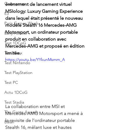
Gamescom
évènement de lancement virtuel 
MSIology: Luxury Gaming Experience 
E3
dans lequel était présenté le nouveau 
Paris Games Week
modèle Stealth 16 Mercedes-AMG 
Motorsport, un ordinateur portable 
Early Access
produit en collaboration avec 
Test 1DCoG
Mercedes-AMG et proposé en édition 
Test Xbox
limitée.
https://youtu.be/YYkunMsmm_A
Test Nintendo
Test PlayStation
Test PC
Actu 1DCoG
Test Stadia
La collaboration entre MSI et 
The Game Awards
Mercedes-AMG Motorsport a mené à 
la revisite de l’ordinateur portable 
Balan
Stealth 16, mêlant luxe et hautes 