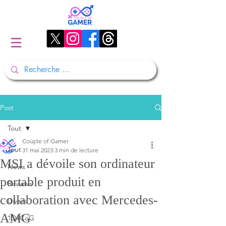
Post
Tout
Couple of Gamer
Tout
31 mai 2023
3 min de lecture
MSI a dévoile son ordinateur
News
portable produit en
Reviews
collaboration avec Mercedes-
Divers
AMG
1D#CoG