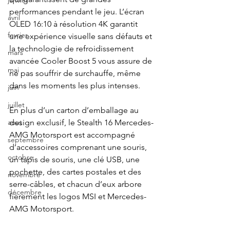
janvier
performances pendant le jeu. L’écran 
avril
OLED 16:10 à résolution 4K garantit 
fevrier
une expérience visuelle sans défauts et 
la technologie de refroidissement 
mars
avancée Cooler Boost 5 vous assure de 
mai
ne pas souffrir de surchauffe, même 
dans les moments les plus intenses.
juin
juillet
En plus d’un carton d’emballage au 
design exclusif, le Stealth 16 Mercedes-
aout
AMG Motorsport est accompagné 
septembre
d’accessoires comprenant une souris, 
octobre
un tapis de souris, une clé USB, une 
pochette, des cartes postales et des 
novembre
serre-câbles, et chacun d’eux arbore 
décembre
fièrement les logos MSI et Mercedes-
AMG Motorsport.