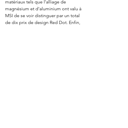
matériaux tels que l’alliage de 
magnésium et d'aluminium ont valu à 
MSI de se voir distinguer par un total 
de dix prix de design Red Dot. Enfin, 
MSI a terminé en soulignant que ses 
ordinateurs portables incarnent un 
mélange harmonieux d'esthétique 
luxueuse, de performances extrêmes 
et de technologies innovantes.
News
High Tech
Voir tout
Posts récents