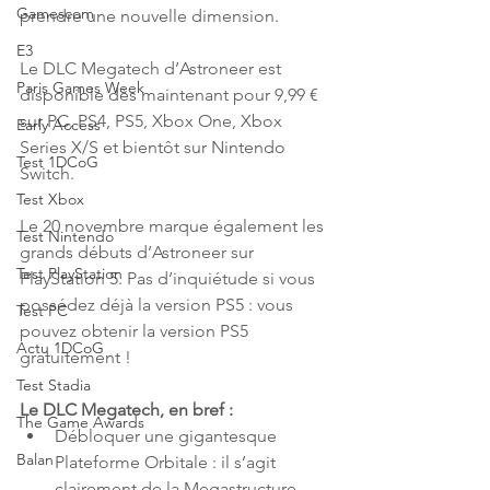
Gamescom
prendre une nouvelle dimension.
E3
Le DLC Megatech d’Astroneer est 
Paris Games Week
disponible dès maintenant pour 9,99 € 
sur PC, PS4, PS5, Xbox One, Xbox 
Early Access
Series X/S et bientôt sur Nintendo 
Test 1DCoG
Switch.
Test Xbox
Le 20 novembre marque également les 
Test Nintendo
grands débuts d’Astroneer sur 
Test PlayStation
PlayStation 5. Pas d’inquiétude si vous 
possédez déjà la version PS5 : vous 
Test PC
pouvez obtenir la version PS5 
Actu 1DCoG
gratuitement !
Test Stadia
Le DLC Megatech, en bref : 
The Game Awards
Débloquer une gigantesque 
Balan
Plateforme Orbitale : il s’agit 
clairement de la Megastructure 