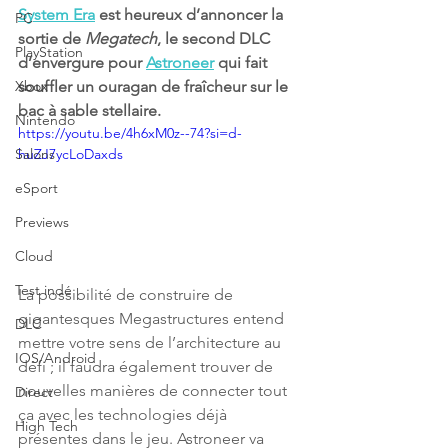
System Era
 est heureux d’annoncer la 
PC
sortie de 
Megatech
, le second DLC 
PlayStation
d’envergure pour 
Astroneer
 qui fait 
Xbox
souffler un ouragan de fraîcheur sur le 
bac à sable stellaire.
Nintendo
https://youtu.be/4h6xM0z--74?si=d-
Salons
huZJ7ycLoDaxds
eSport
Previews
Cloud
Test indé
La possibilité de construire de 
gigantesques Megastructures entend 
DLC
mettre votre sens de l’architecture au 
IOS/Android
défi ; il faudra également trouver de 
nouvelles manières de connecter tout 
Direct
ça avec les technologies déjà 
High Tech
présentes dans le jeu. Astroneer va 