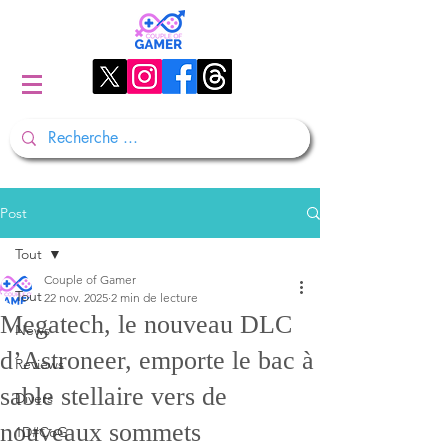
Post
Tout
Couple of Gamer
Tout
22 nov. 2025
2 min de lecture
Megatech, le nouveau DLC
News
d’Astroneer, emporte le bac à
Reviews
sable stellaire vers de
Divers
nouveaux sommets
1D#CoG