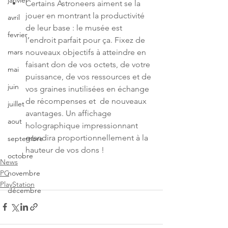
janvier
Certains Astroneers aiment se la 
jouer en montrant la productivité 
avril
de leur base : le musée est 
fevrier
l’endroit parfait pour ça. Fixez de 
nouveaux objectifs à atteindre en 
mars
faisant don de vos octets, de votre 
mai
puissance, de vos ressources et de 
juin
vos graines inutilisées en échange 
de récompenses et  de nouveaux 
juillet
avantages. Un affichage 
aout
holographique impressionnant 
grandira proportionnellement à la 
septembre
hauteur de vos dons !
octobre
News
PC
novembre
PlayStation
décembre