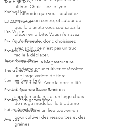
Test High Tech
ultime. Choisissez le type 
Review Livre
d’astéroïde que vous souhaitez 
créer en son centre, et autour de 
E3 2021 Preview
quelle planète vous souhaitez la 
Pax Online
placer en orbite. Vous n’en avez 
qu’une seule, donc choisissez 
Pax Online Preview
avec soin : ce n’est pas un truc 
Preview Gamescom
facile à déplacer.
Tokyo Game Show
Construisez la Megastructure 
Biodome pour cultiver et récolter 
The Game Awards
une large variété de flore 
Summer Game Fest
extraterrestre. Avec la possibilité 
d'ajouter des extensions 
Preview Summer Game Fest
supplémentaires et un large choix 
Preview Paris games Week
de méga-modules, le Biodome 
Future Game Show
peut devenir un lieu tout-en-un 
pour cultiver des ressources et des 
Avis JdS
graines.