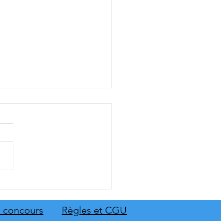
: The Old Country dévoile
emier aperçu du gameplay
on extension Homme
 concours
Règles et CGU
neur