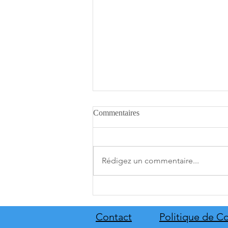
Commentaires
Rédigez un commentaire...
A.O.T. 3 se date au 10 décembre
Contact
Politique de Co