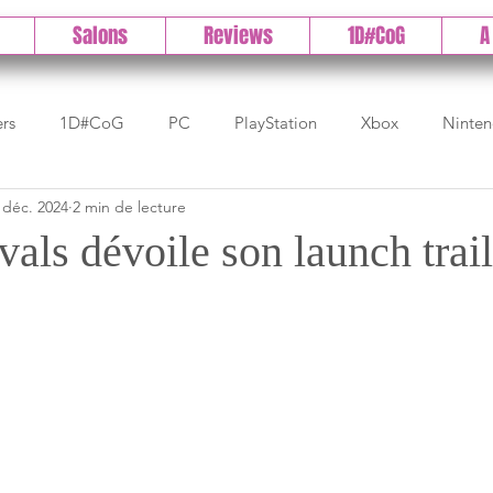
Salons
Reviews
1D#CoG
A
ers
1D#CoG
PC
PlayStation
Xbox
Ninte
 déc. 2024
2 min de lecture
Test indé
DLC
IOS/Android
Direct
High 
als dévoile son launch trail
Early Access
Test 1DCoG
Test Xbox
Test Nintendo
est Stadia
The Game Awards
Balan