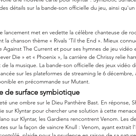
s détails sur la bande-son officielle du jeu, ainsi qu'u
 lancement met en vedette la célèbre chanteuse de roc
nt la chanson thème « Rivals 'Til the End ». Mieux conn
 Against The Current et pour ses hymnes de jeu vidéo
r Die » et « Phoenix », la carrière de Chrissy relie h
 de la musique. La bande-son officielle des jeux vidéo de
 lancée sur les plateformes de streaming le 6 décembre, 
sponible en précommande sur 
Mutant.
te de surface symbiotique
 jeté une ombre sur le Dieu Panthère Bast. En réponse, Sh
ie sur Klyntar pour chercher une solution à cette menac
lano sur Klyntar, les Gardiens rencontrent Venom. Les 
tes sur la façon de vaincre Knull : Venom, ayant extrait 
ontrôlé, plaide pour la prudence en raison de sa nature 