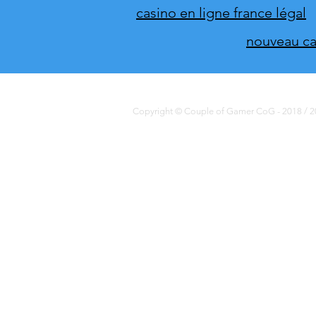
casino en ligne france légal
nouveau cas
Copyright © Couple of Gamer CoG - 2018 / 20