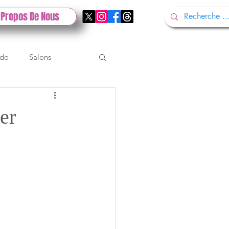
 Propos De Nous
ndo
Salons
Tech
Gamescom
er
Test PlayStation