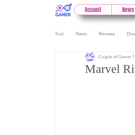
Accueil
News
Tout
News
Reviews
Div
Couple of Gamer
1
eSport
Previews
Cloud
Marvel Riv
E3
Paris Games Week
Test PC
Actu 1DCoG
T