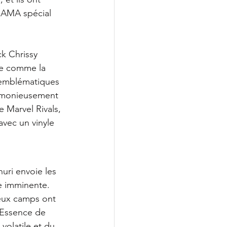
n AMA spécial 
k Chrissy 
ue comme la 
 emblématiques 
armonieusement 
 Marvel Rivals, 
avec un vinyle 
uri envoie les 
e imminente. 
deux camps ont 
l'Essence de 
volatile et du 