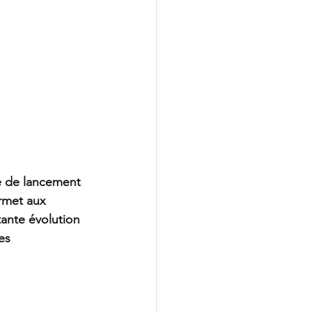
 de lancement 
rmet aux 
ante évolution 
es 