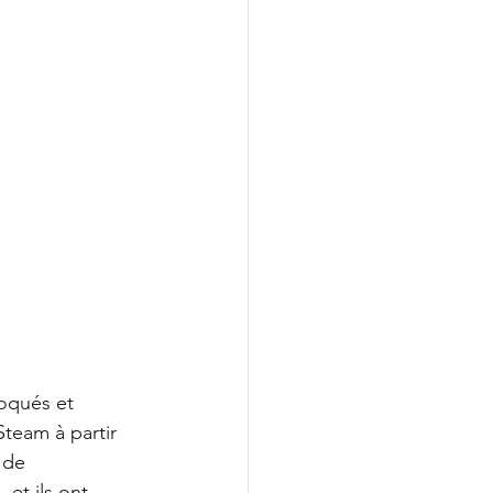
oqués et 
Steam à partir 
 de 
et ils ont 