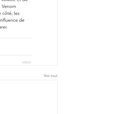
l, Venom 
 côté, les 
influence de 
rer.
Voir tout