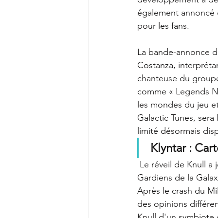
également annoncé de
pour les fans.
La bande-annonce de
Costanza, interpréta
chanteuse du groupe
comme « Legends Neve
les mondes du jeu et
Galactic Tunes, sera
limité désormais di
Klyntar : Car
 Le réveil de Knull a
Gardiens de la Galax
Après le crash du Mi
des opinions différen
Knull d'un symbiote c