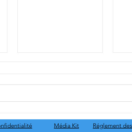
tinyBuild annonce Probably
Mafia
Stolen
le pr
de s
nfidentialité
Média Kit
Réglement des
d'hon