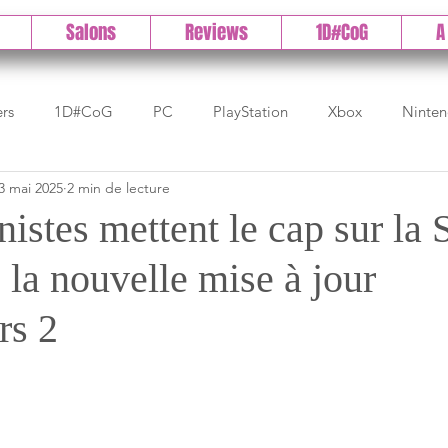
Salons
Reviews
1D#CoG
A
ers
1D#CoG
PC
PlayStation
Xbox
Ninte
3 mai 2025
2 min de lecture
Test indé
DLC
IOS/Android
Direct
High 
nistes mettent le cap sur la 
 la nouvelle mise à jour
Early Access
Test 1DCoG
Test Xbox
Test Nintendo
rs 2
est Stadia
The Game Awards
Balan