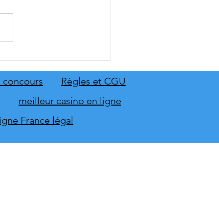
: The Old Country dévoile
emier aperçu du gameplay
on extension Homme
 concours
Règles et CGU
neur
meilleur casino en ligne
ligne France légal