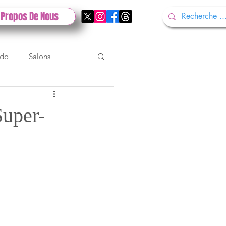
 Propos De Nous
ndo
Salons
Tech
Gamescom
Super-
Test PlayStation