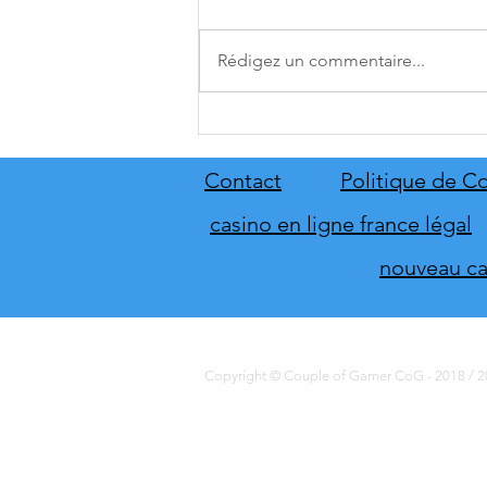
Rédigez un commentaire...
A.O.T. 3 se date au 10 décembre
Contact
Politique de Co
casino en ligne france légal
nouveau cas
Copyright © Couple of Gamer CoG - 2018 / 20