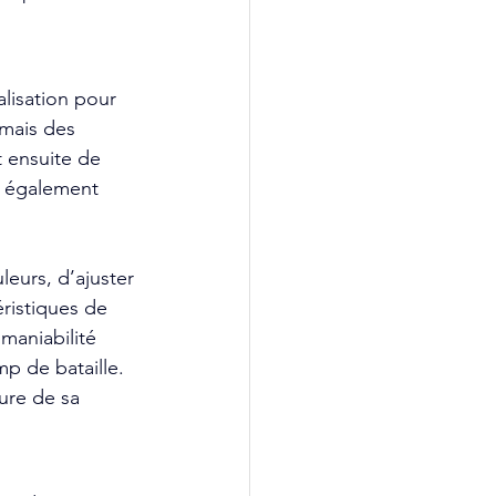
lisation pour 
rmais des 
 ensuite de 
t également 
leurs, d’ajuster 
ristiques de 
maniabilité 
p de bataille. 
ure de sa 