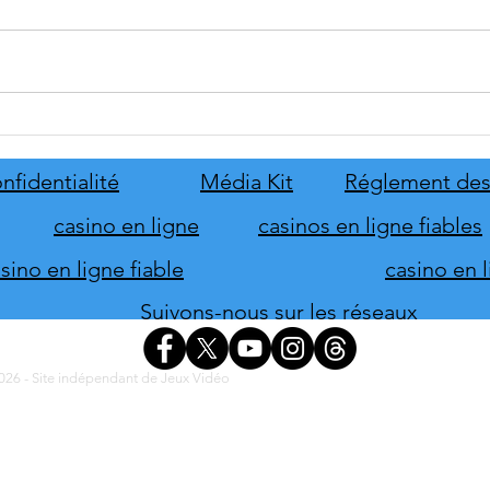
tinyBuild annonce Probably
Mafia
Stolen
le pr
de s
nfidentialité
Média Kit
Réglement des
d'hon
casino en ligne
casinos en ligne fiables
ino en ligne fiable
casino en 
Suivons-nous sur les réseaux
26 - Site indépendant de Jeux Vidéo