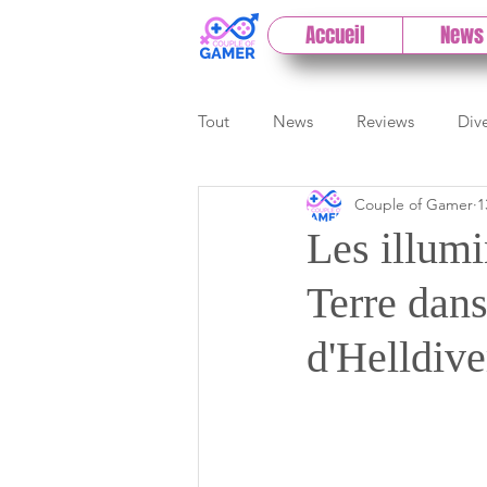
Accueil
News
Tout
News
Reviews
Div
Couple of Gamer
1
eSport
Previews
Cloud
Les illumi
Terre dans
E3
Paris Games Week
d'Helldive
Test PC
Actu 1DCoG
T