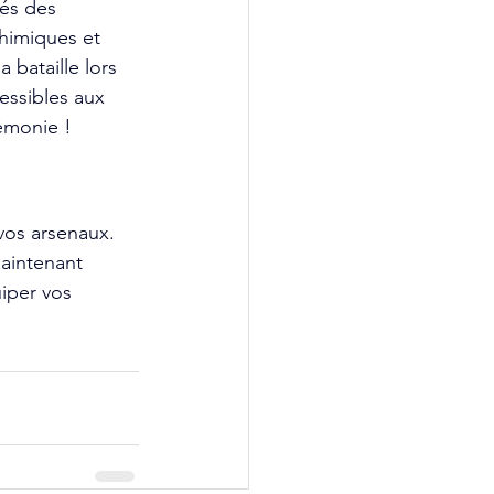
és des 
himiques et 
 bataille lors 
essibles aux 
rémonie !
os arsenaux. 
aintenant 
iper vos 