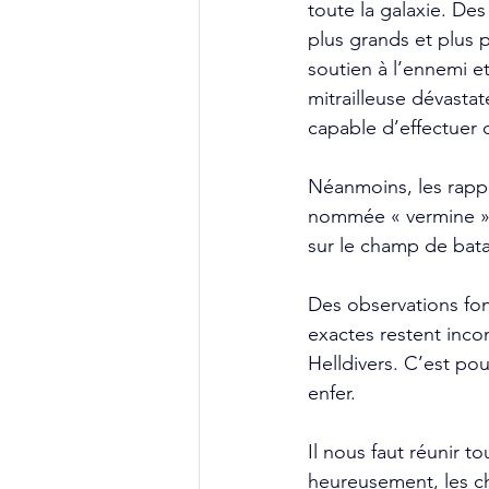
toute la galaxie. Des
plus grands et plus 
soutien à l’ennemi et
mitrailleuse dévastat
capable d’effectuer d
Néanmoins, les rappor
nommée « vermine » 
sur le champ de batai
Des observations fon
exactes restent inc
Helldivers. C’est po
enfer.
Il nous faut réunir t
heureusement, les ch