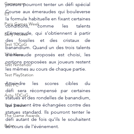
Gamescom
joueurs pourront tenter un défi spécial 
Course aux émeraudes qui bouleverse 
E3
la formule habituelle en fixant certaines 
Paris Games Week
conditions, comme les talents 
d’émeraude, qui s’obtiennent à partir 
Early Access
des fossiles et des cristaux de 
Test 1DCoG
banandium. Quand un des trois talents 
d’émeraude proposés est choisi, les 
Test Xbox
options proposées aux joueurs restent 
Test Nintendo
les mêmes au cours de chaque partie.
Test PlayStation
Atteindre les scores cibles du 
Test PC
défi sera récompensé par certaines 
Actu 1DCoG
statues et des rondelles de banandium, 
qui peuvent être échangées contre des 
Test Stadia
statues standard. Ils pourront tenter le 
The Game Awards
défi autant de fois qu’ils le souhaitent 
Balan
au cours de l’événement.