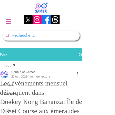
Post
Tout
Couple of Gamer
Tout
20 oct. 2025
1 min de lecture
Les événements mensuel
News
débarquent dans
Reviews
Donkey Kong Bananza: Île de
Divers
DK et Course aux émeraudes
1D#CoG