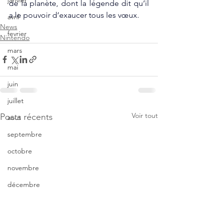
janvier
de la planète, dont la légende dit qu’il 
a le pouvoir d’exaucer tous les vœux.
avril
News
fevrier
Nintendo
mars
mai
juin
juillet
Voir tout
Posts récents
aout
septembre
octobre
novembre
décembre