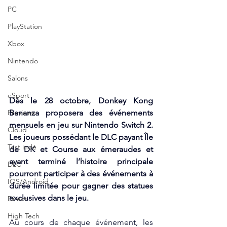
PC
PlayStation
Xbox
Nintendo
Salons
eSport
Dès le 28 octobre, 
Donkey Kong 
Bananza
 proposera des événements 
Previews
mensuels en jeu sur 
Nintendo Switch 2
. 
Cloud
Les joueurs possédant le DLC payant 
Île 
Test indé
de D
K et Course aux émeraudes et 
ayant terminé l’histoire principale 
DLC
pourront participer à des événements à 
IOS/Android
durée limitée pour gagner des statues 
exclusives dans le jeu.
Direct
High Tech
Au cours de chaque événement, les 