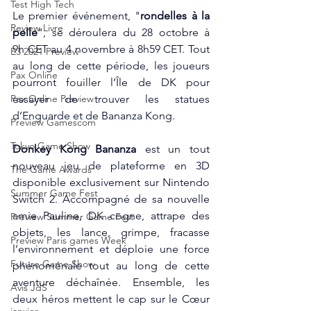
Test High Tech
Le premier événement, "
rondelles à la 
Review Livre
pelle
", se déroulera du 28 octobre à 
9h CET au 4 novembre à 8h59 CET. Tout 
E3 2021 Preview
au long de cette période, les joueurs 
Pax Online
pourront fouiller l’Île de DK pour 
essayer de trouver les statues 
Pax Online Preview
d’Enguarde et de Bananza Kong.
Preview Gamescom
Tokyo Game Show
Donkey Kong Bananza
 est un tout 
nouveau jeu de plateforme en 3D 
The Game Awards
disponible exclusivement sur Nintendo 
Summer Game Fest
Switch 2. Accompagné de sa nouvelle 
amie Pauline, DK cogne, attrape des 
Preview Summer Game Fest
objets, les lance, grimpe, fracasse 
Preview Paris games Week
l’environnement et déploie une force 
Future Game Show
phénoménale tout au long de cette 
aventure déchaînée. Ensemble, les 
Avis JdS
deux héros mettent le cap sur le Cœur 