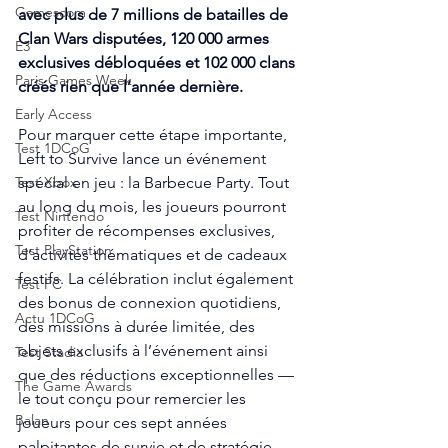
Gamescom
avec plus de 7 millions de batailles de 
Clan Wars disputées, 120 000 armes 
E3
exclusives débloquées et 102 000 clans 
Paris Games Week
créés rien que l’année dernière.
Early Access
Pour marquer cette étape importante, 
Test 1DCoG
Left to Survive lance un événement 
spécial en jeu : la Barbecue Party. Tout 
Test Xbox
au long du mois, les joueurs pourront 
Test Nintendo
profiter de récompenses exclusives, 
Test PlayStation
d’activités thématiques et de cadeaux 
festifs. La célébration inclut également 
Test PC
des bonus de connexion quotidiens, 
Actu 1DCoG
des missions à durée limitée, des 
objets exclusifs à l’événement ainsi 
Test Stadia
que des réductions exceptionnelles — 
The Game Awards
le tout conçu pour remercier les 
Balan
joueurs pour ces sept années 
palpitantes de survie et de stratégie.