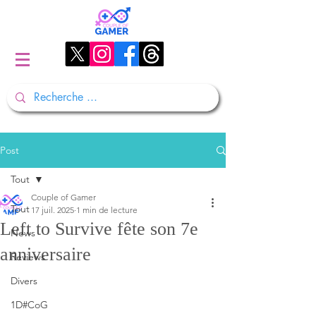
Post
Tout
Couple of Gamer
Tout
17 juil. 2025
1 min de lecture
Left to Survive fête son 7e
News
anniversaire
Reviews
Divers
1D#CoG