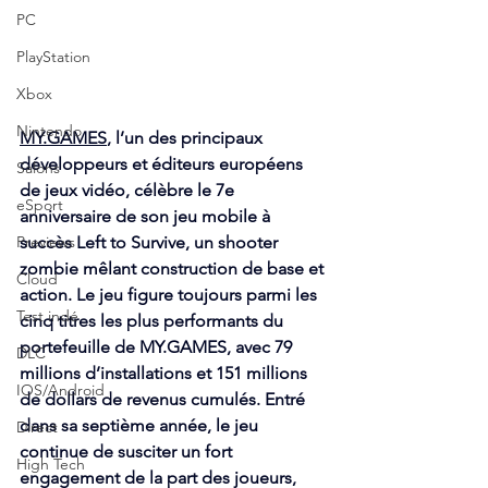
PC
PlayStation
Xbox
Nintendo
MY.GAMES
, l’un des principaux 
développeurs et éditeurs européens 
Salons
de jeux vidéo, célèbre le 7e 
eSport
anniversaire de son jeu mobile à 
succès Left to Survive, un shooter 
Previews
zombie mêlant construction de base et 
Cloud
action. Le jeu figure toujours parmi les 
Test indé
cinq titres les plus performants du 
portefeuille de 
MY.GAMES
, avec 79 
DLC
millions d’installations et 151 millions 
IOS/Android
de dollars de revenus cumulés. Entré 
dans sa septième année, le jeu 
Direct
continue de susciter un fort 
High Tech
engagement de la part des joueurs, 