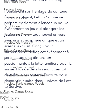
Test High Tech
Review Livre
Poursuivant son héritage de contenu 
frais et captivant, Left to Survive se 
E3 2021 Preview
prépare également à lancer un nouvel 
Pax Online
événement en jeu qui plongera les 
joueurs dans un tout nouvel univers — 
Pax Online Preview
avec une atmosphère unique et un 
Preview Gamescom
arsenal exclusif. Conçu pour 
Tokyo Game Show
surprendre et défier, cet événement à 
venir ajoute une dimension 
The Game Awards
passionnante à la lutte familière pour la 
Summer Game Fest
survie. Plus de détails seront bientôt 
dévoilés, alors restez à l’écoute pour 
Preview Summer Game Fest
découvrir la suite dans l’univers de Left 
Preview Paris games Week
to Survive.
Future Game Show
News
IOS/Android
Avis JdS