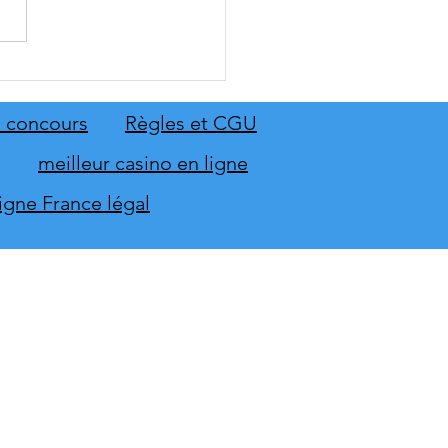
: The Old Country dévoile
emier aperçu du gameplay
on extension Homme
 concours
Règles et CGU
neur
meilleur casino en ligne
ligne France légal