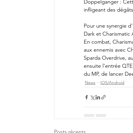
Doppelganger : Cett
infligeant des dégâts
Pour une synergie d'
Dark et Charismatic A
En combat, Charismat
aux ennemis avec Che
Sparda Overdrive, a
ensuite l'entrée QTE
du MP, de lancer De
News
IOS/Android
Posts récents