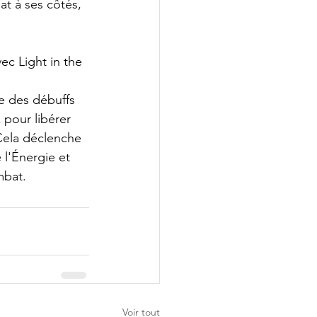
t à ses côtés, 
c Light in the 
e des débuffs 
pour libérer 
Cela déclenche 
l'Énergie et 
mbat.
Voir tout