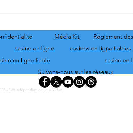
tinyBuild annonce Probably
Mafia
Stolen
le pr
de s
nfidentialité
Média Kit
Réglement des
d'hon
casino en ligne
casinos en ligne fiables
ino en ligne fiable
casino en 
Suivons-nous sur les réseaux
26 - Site indépendant de Jeux Vidéo