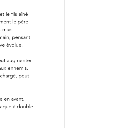
 le fils aîné 
ment le père 
 mais 
main, pensant 
ve évolue.
eut augmenter 
aux ennemis. 
 chargé, peut 
e en avant, 
taque à double 