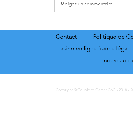
Rédigez un commentaire...
A.O.T. 3 se date au 10 décembre
Contact
Politique de Co
casino en ligne france légal
nouveau cas
Copyright © Couple of Gamer CoG - 2018 / 20