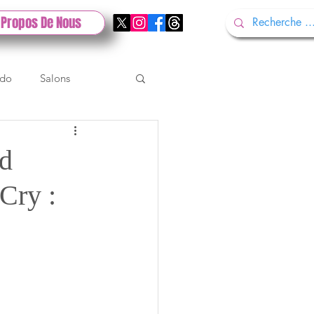
 Propos De Nous
ndo
Salons
Tech
Gamescom
nd
Cry :
Test PlayStation