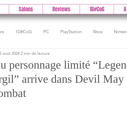
Salons
Reviews
1D#CoG
A
ers
1D#CoG
PC
PlayStation
Xbox
Ninte
2 août 2024
2 min de lecture
Test indé
DLC
IOS/Android
Direct
High 
u personnage limité “Lege
gil” arrive dans Devil May 
Early Access
Test 1DCoG
Test Xbox
Test Nintendo
ombat
est Stadia
The Game Awards
Balan