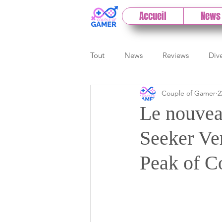
Accueil
News
Tout
News
Reviews
Div
Couple of Gamer
2
eSport
Previews
Cloud
Le nouvea
Seeker Ver
E3
Paris Games Week
Peak of C
Test PC
Actu 1DCoG
T