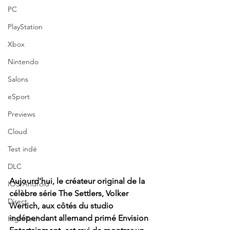
PC
PlayStation
Xbox
Nintendo
Salons
eSport
Previews
Cloud
Test indé
DLC
Aujourd'hui, le créateur original de la 
IOS/Android
célèbre série The Settlers, Volker 
Direct
Wertich, aux côtés du studio 
indépendant allemand primé Envision 
High Tech