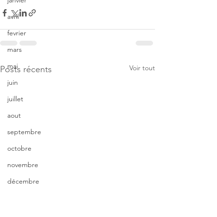
janvier
avril
fevrier
mars
mai
Voir tout
Posts récents
juin
juillet
aout
septembre
octobre
novembre
décembre