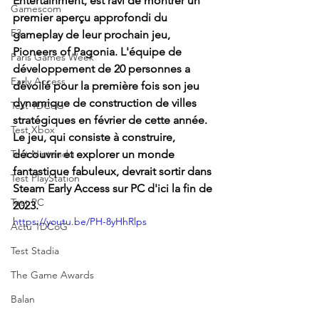
Entertainment, est ravi de montrer un 
Gamescom
premier aperçu approfondi du 
E3
gameplay de leur prochain jeu, 
Pioneers of Pagonia. L'équipe de 
Paris Games Week
développement de 20 personnes a 
Early Access
dévoilé pour la première fois son jeu 
dynamique de construction de villes 
Test 1DCoG
stratégiques en février de cette année. 
Test Xbox
Le jeu, qui consiste à construire, 
Test Nintendo
découvrir et explorer un monde 
fantastique fabuleux, devrait sortir dans 
Test PlayStation
Steam Early Access sur PC d'ici la fin de 
Test PC
2023.
https://youtu.be/PH-8yHhRlps
Actu 1DCoG
Test Stadia
The Game Awards
Balan