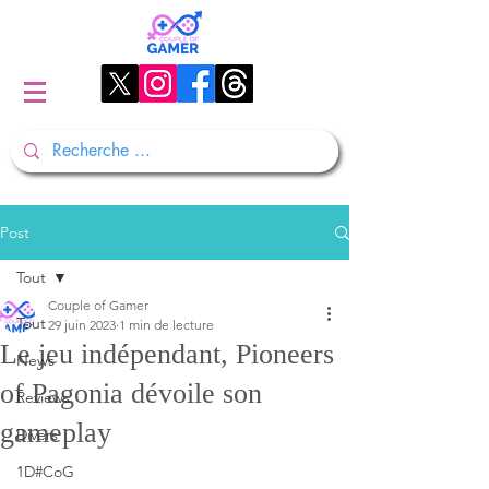
Post
Tout
Couple of Gamer
Tout
29 juin 2023
1 min de lecture
Le jeu indépendant, Pioneers
News
of Pagonia dévoile son
Reviews
gameplay
Divers
1D#CoG