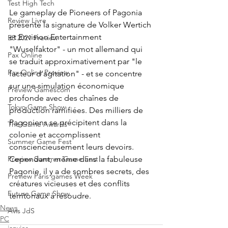
Test High Tech
Le gameplay de Pioneers of Pagonia 
Review Livre
présente la signature de Volker Wertich 
et Envision Entertainment 
E3 2021 Preview
"Wuselfaktor" - un mot allemand qui 
Pax Online
se traduit approximativement par "le 
Pax Online Preview
facteur d'agitation" - et se concentre 
sur une simulation économique 
Preview Gamescom
profonde avec des chaînes de 
Tokyo Game Show
production ramifiées. Des milliers de 
Pagoniens se précipitent dans la 
The Game Awards
colonie et accomplissent 
Summer Game Fest
consciencieusement leurs devoirs. 
Cependant, même dans la fabuleuse 
Preview Summer Game Fest
Pagonie, il y a de sombres secrets, des 
Preview Paris games Week
créatures vicieuses et des conflits 
Future Game Show
territoriaux à résoudre.
News
Avis JdS
PC