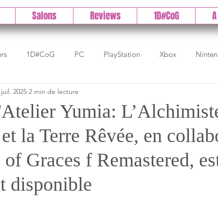
Salons
Reviews
1D#CoG
A
ers
1D#CoG
PC
PlayStation
Xbox
Ninte
 juil. 2025
2 min de lecture
Test indé
DLC
IOS/Android
Direct
High 
Atelier Yumia: L’Alchimist
et la Terre Rêvée, en collab
Early Access
Test 1DCoG
Test Xbox
Test Nintendo
 of Graces f Remastered, es
est Stadia
The Game Awards
Balan
t disponible