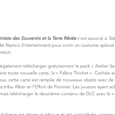
imiste des Souvenirs et la Terre Rêvée
 s'est associé à 
Tal
ai Namco Entertainment
 pour sortir un costume spécial
atuit.
également télécharger gratuitement le pack « Atelier Se
ne toute nouvelle carte, la « Falbra Thicket ». Cachée a
eus, cette carte est remplie de nouveaux objets avec de 
a tribu Alber et l'Effort de Pionnier. Les joueurs ayant a
mais télécharger le deuxième contenu de DLC avec le « 
alchimie est devenue taboue et est considérée comme m