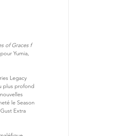
es of Graces f 
 pour Yumia, 
ries Legacy 
u plus profond 
nouvelles 
cheté le Season 
Gust Extra 
aléfique, 