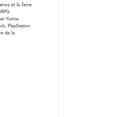
irs et la Terre 
J-RPG 
ier Yumia: 
ch, PlayStation 
e de la 