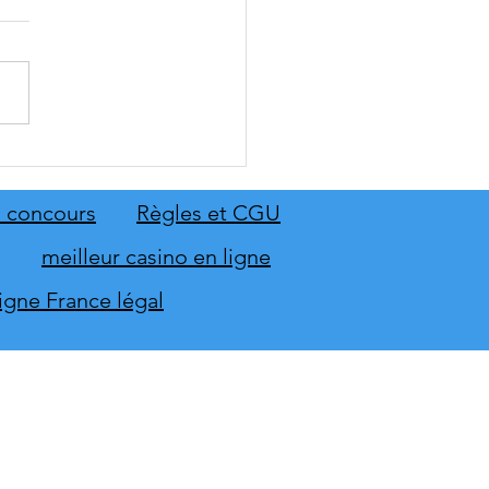
: The Old Country dévoile
emier aperçu du gameplay
on extension Homme
 concours
Règles et CGU
neur
meilleur casino en ligne
ligne France légal