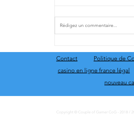
Rédigez un commentaire...
A.O.T. 3 se date au 10 décembre
Contact
Politique de Co
casino en ligne france légal
nouveau cas
Copyright © Couple of Gamer CoG - 2018 / 20