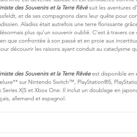
imiste des Souvenirs et la Terre Rêvé
 suit les aventures 
essfeldt, et de ses compagnons dans leur quête pour co
issien. Aladiss était autrefois une terre florissante grâce
 désormais plus qu’un souvenir oublié. C’est à travers ce
ien que confrontée à son passé et en proie aux incertitud
ur découvrir les raisons ayant conduit au cataclysme qui
imiste des Souvenirs et la Terre Rêvée
 est disponible en 
Deluxe** sur Nintendo Switch™, PlayStation®5, PlayStat
Series X|S et Xbox One. Il inclut un doublage en japona
ançais, allemand et espagnol.