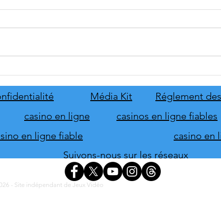
tinyBuild annonce Probably
Mafia
Stolen
le pr
de s
nfidentialité
Média Kit
Réglement des
d'hon
casino en ligne
casinos en ligne fiables
ino en ligne fiable
casino en 
Suivons-nous sur les réseaux
26 - Site indépendant de Jeux Vidéo