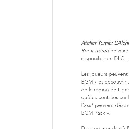
Atelier Yumia: L’Alch
Remastered
 de 
Band
disponible en DLC gr
Les joueurs peuvent 
BGM » et découvrir u
de la région de Lign
quêtes centrées sur l
Pass* peuvent désor
BGM Pack ».
Dans un monde où l’