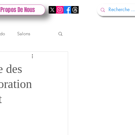
 Propos De Nous
ndo
Salons
Tech
Gamescom
e des
oration
Test PlayStation
t