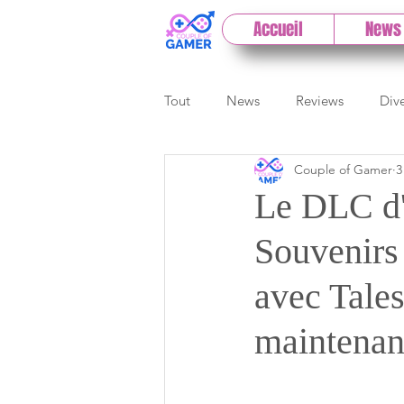
Accueil
News
Tout
News
Reviews
Div
Couple of Gamer
3
eSport
Previews
Cloud
Le DLC d'
Souvenirs 
E3
Paris Games Week
avec Tales
Test PC
Actu 1DCoG
T
maintenan