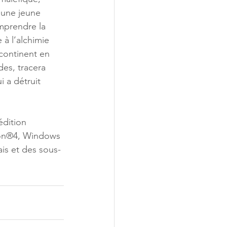
d’une jeune 
mprendre la 
 à l’alchimie 
 continent en 
es, tracera 
 a détruit 
édition 
ion®4, Windows 
is et des sous-