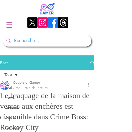
Post
Tout
Couple of Gamer
Tout
7 mai
1 min de lecture
Le braquage de la maison de
News
ventes aux enchères est
Reviews
disponible dans Crime Boss:
Divers
Rockay City
1D#CoG