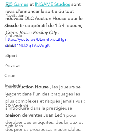
505 Games
 et 
INGAME Studios
 sont 
PC
ravis d'annoncer la sortie du tout 
PlayStation
nouveau DLC Auction House pour le 
Xbox
jeu de tir coopératif de 1 à 4 joueurs, 
Crime Boss : Rockay City
 .
Nintendo
https://youtu.be/BLnrnFxwQHg?
Salons
si=W14NLkXqTVavVqgK
eSport
Previews
Cloud
Test indé
Dans 
Auction House
 , les joueurs se 
lancent dans l'un des braquages ​​les 
DLC
plus complexes et risqués jamais vus : 
IOS/Android
s'introduire dans la prestigieuse 
maison de ventes Juan León
 pour 
Direct
dérober des antiquités, des bijoux et 
High Tech
des pierres précieuses inestimables. 