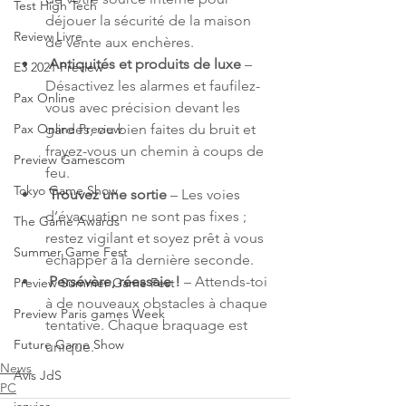
Test High Tech
déjouer la sécurité de la maison 
Review Livre
de vente aux enchères.
Antiquités et produits de luxe
 – 
E3 2021 Preview
Désactivez les alarmes et faufilez-
Pax Online
vous avec précision devant les 
gardes, ou bien faites du bruit et 
Pax Online Preview
frayez-vous un chemin à coups de 
Preview Gamescom
feu.
Tokyo Game Show
Trouvez une sortie
 – Les voies 
d’évacuation ne sont pas fixes ; 
The Game Awards
restez vigilant et soyez prêt à vous 
Summer Game Fest
échapper à la dernière seconde.
Persévère, réessaie !
 – Attends-toi 
Preview Summer Game Fest
à de nouveaux obstacles à chaque 
Preview Paris games Week
tentative. Chaque braquage est 
Future Game Show
unique.
News
Avis JdS
PC