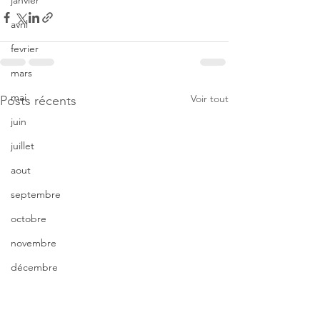
janvier
avril
fevrier
mars
mai
Voir tout
Posts récents
juin
juillet
aout
septembre
octobre
novembre
décembre