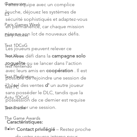
Gamescom
Faites équipe avec un complice 
louche, déjouez les systèmes de 
E3
sécurité sophistiqués et adaptez-vous 
Paris Games Week
en permanence, car chaque mission 
réserve son lot de nouveaux défis.
Early Access
Test 1DCoG
Les joueurs peuvent relever ce 
nouveau défi dans la 
campagne
solo 
Test Xbox
roguelite
 ou se lancer dans l'action 
Test Nintendo
avec leurs amis en 
coopération
 . Il est 
Test PlayStation
possible de rejoindre une session de 
l'hôtel des ventes 
d'
 un autre joueur 
Test PC
sans posséder le DLC, tandis que la 
Actu 1DCoG
possession de ce dernier est requise 
pour créer une session.
Test Stadia
The Game Awards
Caractéristiques:
Balan
Contact privilégié
 – Restez proche 
de votre source interne pour 