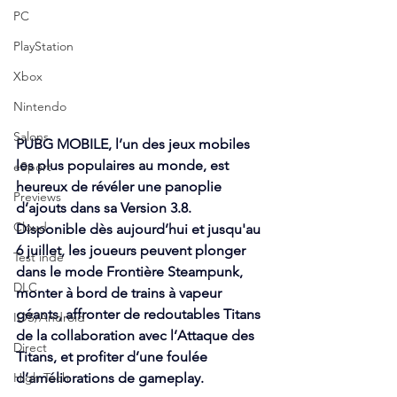
PC
PlayStation
Xbox
Nintendo
Salons
PUBG MOBILE, l’un des jeux mobiles 
les plus populaires au monde, est 
eSport
heureux de révéler une panoplie 
Previews
d’ajouts dans sa Version 3.8. 
Cloud
Disponible dès aujourd’hui et jusqu'au 
6 juillet, les joueurs peuvent plonger 
Test indé
dans le mode Frontière Steampunk, 
DLC
monter à bord de trains à vapeur 
géants, affronter de redoutables Titans 
IOS/Android
de la collaboration avec l’Attaque des 
Direct
Titans, et profiter d’une foulée 
d’améliorations de gameplay.
High Tech