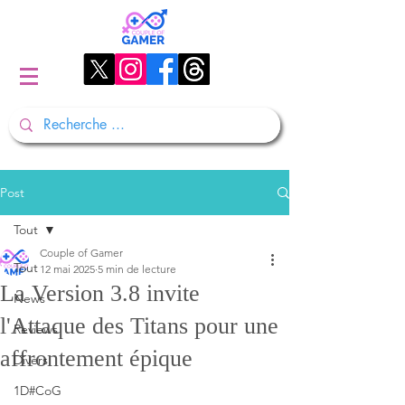
Post
Tout
Couple of Gamer
Tout
12 mai 2025
5 min de lecture
La Version 3.8 invite
News
l'Attaque des Titans pour une
Reviews
affrontement épique
Divers
1D#CoG