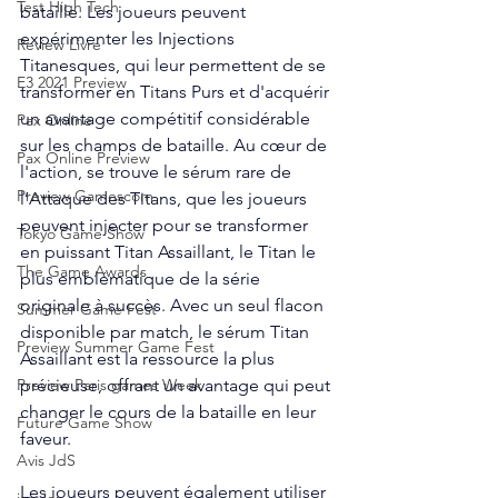
Test High Tech
bataille. Les joueurs peuvent 
expérimenter les Injections 
Review Livre
Titanesques, qui leur permettent de se 
E3 2021 Preview
transformer en Titans Purs et d'acquérir 
un avantage compétitif considérable 
Pax Online
sur les champs de bataille. Au cœur de 
Pax Online Preview
l'action, se trouve le sérum rare de 
Preview Gamescom
l’Attaque des Titans, que les joueurs 
peuvent injecter pour se transformer 
Tokyo Game Show
en puissant Titan Assaillant, le Titan le 
The Game Awards
plus emblématique de la série 
originale à succès. Avec un seul flacon 
Summer Game Fest
disponible par match, le sérum Titan 
Preview Summer Game Fest
Assaillant est la ressource la plus 
précieuse, offrant un avantage qui peut 
Preview Paris games Week
changer le cours de la bataille en leur 
Future Game Show
faveur.
Avis JdS
Les joueurs peuvent également utiliser 