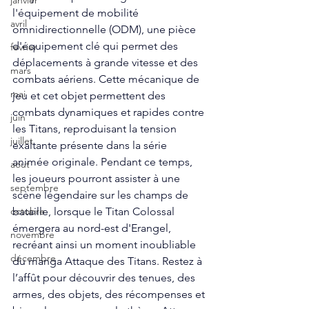
janvier
l'équipement de mobilité 
avril
omnidirectionnelle (ODM), une pièce 
d'équipement clé qui permet des 
fevrier
déplacements à grande vitesse et des 
mars
combats aériens. Cette mécanique de 
mai
jeu et cet objet permettent des 
combats dynamiques et rapides contre 
juin
les Titans, reproduisant la tension 
juillet
exaltante présente dans la série 
animée originale. Pendant ce temps, 
aout
les joueurs pourront assister à une 
septembre
scène légendaire sur les champs de 
bataille, lorsque le Titan Colossal 
octobre
émergera au nord-est d'Erangel, 
novembre
recréant ainsi un moment inoubliable 
décembre
du manga Attaque des Titans. Restez à 
l’affût pour découvrir des tenues, des 
armes, des objets, des récompenses et 