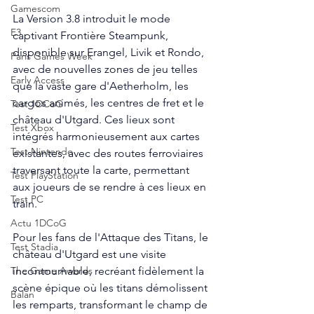
Gamescom
La Version 3.8 introduit le mode 
E3
captivant Frontière Steampunk, 
disponible sur Erangel, Livik et Rondo, 
Paris Games Week
avec de nouvelles zones de jeu telles 
Early Access
que la vaste gare d'Aetherholm, les 
cargos animés, les centres de fret et le 
Test 1DCoG
château d'Utgard. Ces lieux sont 
Test Xbox
intégrés harmonieusement aux cartes 
Test Nintendo
existantes, avec des routes ferroviaires 
traversant toute la carte, permettant 
Test PlayStation
aux joueurs de se rendre à ces lieux en 
Test PC
train.
Actu 1DCoG
Pour les fans de l'Attaque des Titans, le 
Test Stadia
château d'Utgard est une visite 
incontournable, recréant fidèlement la 
The Game Awards
scène épique où les titans démolissent 
Balan
les remparts, transformant le champ de 