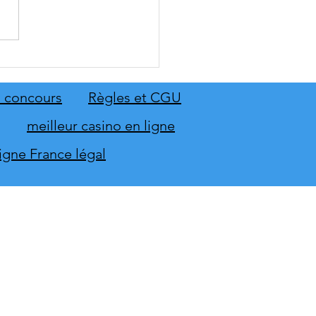
 Sing 2027 et Let's Sing
 seront sur scène en
mbre
 concours
Règles et CGU
meilleur casino en ligne
ligne France légal