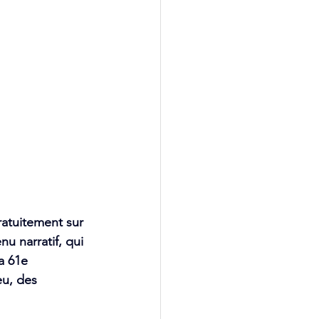
ratuitement sur 
u narratif, qui 
a 61e 
eu, des 