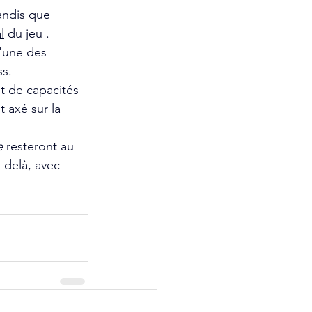
andis que 
l
 du jeu . 
'une des 
s. 
t de capacités 
t axé sur la 
e
resteront au 
delà, avec 