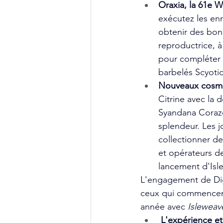
Oraxia, la 61e W
exécutez les en
obtenir des bon
reproductrice, 
pour compléter l
barbelés Scyotid
Nouveaux cosmé
Citrine avec la d
Syandana Corazo
splendeur. Les j
collectionner d
et opérateurs d
lancement d'Isle
L'engagement de Dig
ceux qui commencent 
année avec
Isleweav
 L'expérience et