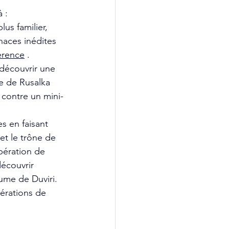
 : 
lus familier, 
naces inédites 
férence
 . 
 découvrir une 
e de Rusalka 
 contre un mini-
 en faisant 
et le trône de 
pération de 
écouvrir 
ume de Duviri. 
érations de 