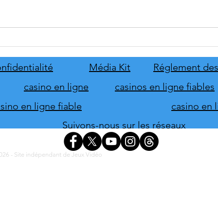
Disney Epic Mickey :
Let's
Rebrushed se mobilise pour son
ABBA
lancement
nove
nfidentialité
Média Kit
Réglement des
casino en ligne
casinos en ligne fiables
ino en ligne fiable
casino en 
Suivons-nous sur les réseaux
26 - Site indépendant de Jeux Vidéo