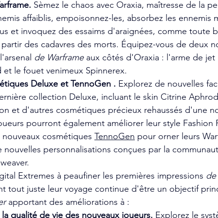
arframe. 
Sèmez le chaos avec Oraxia, maîtresse de la peur
nemis affaiblis, empoisonnez-les, absorbez les ennemis
us et invoquez des essaims d'araignées, comme toute 
à partir des cadavres des morts. Équipez-vous de deux n
'arsenal 
de Warframe
 aux côtés d'Oraxia : l'arme de jet
 et le fouet venimeux Spinnerex. 
tiques Deluxe et TennoGen . 
Explorez de nouvelles fac
ernière collection Deluxe, incluant le skin Citrine Aphrodi
n et d'autres cosmétiques précieux rehaussés d'une no
oueurs pourront également améliorer leur style Fashion 
e nouveaux cosmétiques 
TennoGen
 pour orner leurs Wa
e nouvelles personnalisations conçues par la communaut
weaver. 
ital Extremes à peaufiner
 les premières impressions 
de
tout juste leur voyage continue d'être un objectif princ
er
apportant des améliorations à :
 la qualité de vie des nouveaux joueurs.
 Explorez le sys