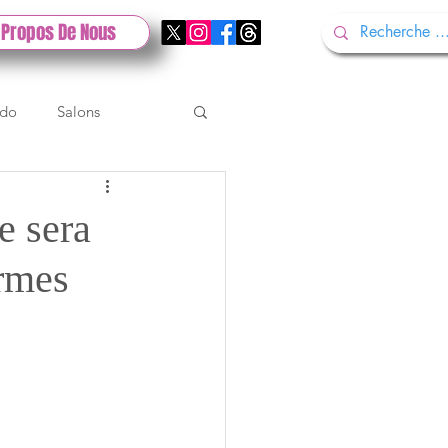
 Propos De Nous
ndo
Salons
Tech
Gamescom
e sera
ormes
Test PlayStation