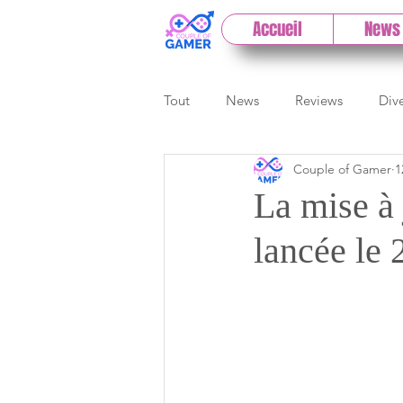
Accueil
News
Tout
News
Reviews
Div
Couple of Gamer
1
eSport
Previews
Cloud
La mise à
lancée le 
E3
Paris Games Week
Test PC
Actu 1DCoG
T