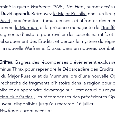
rminé la quête 
Warframe: 1999
 , 
The Hex
 , auront accès à
uviri agrandi. 
Retrouvez 
le Major Rusalka
 dans un lieu p
uviri
 , aux émotions tumultueuses , et affrontez des me
 comme 
le Murmure
 et la présence menaçante de 
l'Indif
agments d'histoire pour révéler des secrets narratifs et
 Débarquement des Érudits, et percez le mystère du règn
er la nouvelle Warframe, Oraxia, dans un nouveau combat
riffes.
 Gagnez des récompenses d'événement exclusives
inus Thrax
 pour reprendre le Débarcadère des Érudits 
s du Major Rusalka et du Murmure lors d'une nouvelle O
a recherche de fragments d'histoire dans la région pour d
salka et en apprendre davantage sur l'état actuel du roya
tion Huit Griffes
 , les récompenses des précédentes Op
uveau disponibles jusqu'au mercredi 16 juillet.
Warframe
auront accès à :