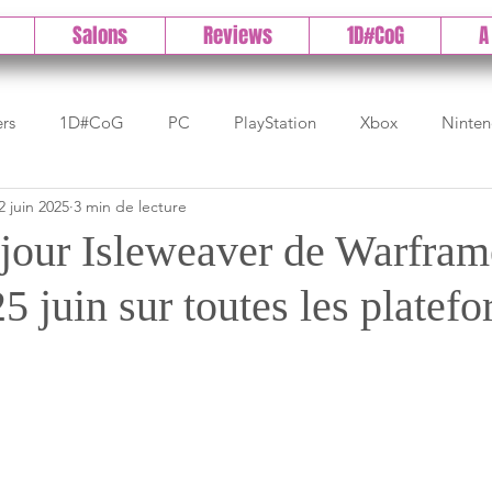
Salons
Reviews
1D#CoG
A
ers
1D#CoG
PC
PlayStation
Xbox
Ninte
2 juin 2025
3 min de lecture
Test indé
DLC
IOS/Android
Direct
High 
 jour Isleweaver de Warfram
25 juin sur toutes les platef
Early Access
Test 1DCoG
Test Xbox
Test Nintendo
est Stadia
The Game Awards
Balan