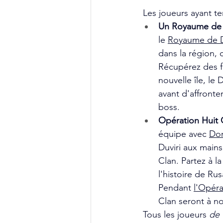
 Les joueurs ayant te
Un Royaume de D
le 
Royaume de D
dans la région,
Récupérez des fr
nouvelle île, le
avant d'affront
boss.  
Opération Huit G
équipe avec 
Dom
Duviri aux main
Clan. Partez à l
l'histoire de Ru
Pendant 
l'Opéra
Clan seront à no
Tous
 les joueurs 
de 