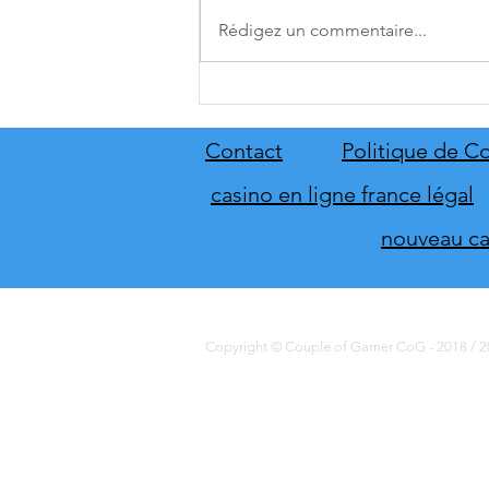
Rédigez un commentaire...
[THQ Nordic Digital Showcase
2026] Découvrez les annonces
du direct de THQ Nordic
Contact
Politique de Co
casino en ligne france légal
nouveau cas
Copyright © Couple of Gamer CoG - 2018 / 20