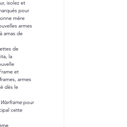
, isolez et 
 marqués pour 
bonne mère 
ouvelles armes 
 à amas de 
ettes de 
ta, la 
uvelle 
Frame et 
rframes, armes 
é dès le 
 Warframe
pour 
ipal cette 
tème 