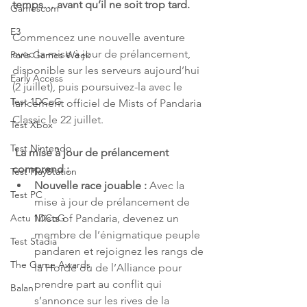
temps… avant qu’il ne soit trop tard. 
Gamescom
E3
Commencez une nouvelle aventure 
avec la mise à jour de prélancement, 
Paris Games Week
disponible sur les serveurs aujourd’hui 
Early Access
(2 juillet), puis poursuivez-la avec le 
Test 1DCoG
lancement officiel de Mists of Pandaria 
Classic le 22 juillet.
Test Xbox
Test Nintendo
 La mise à jour de prélancement 
comprend :
Test PlayStation
Nouvelle race jouable : 
Avec la 
Test PC
mise à jour de prélancement de 
Actu 1DCoG
Mists of Pandaria, devenez un 
membre de l’énigmatique peuple 
Test Stadia
pandaren et rejoignez les rangs de 
The Game Awards
la Horde ou de l’Alliance pour 
prendre part au conflit qui 
Balan
s’annonce sur les rives de la 