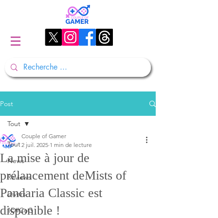
Post
Tout
Couple of Gamer
Tout
2 juil. 2025
1 min de lecture
La mise à jour de
News
prélancement deMists of
Reviews
Pandaria Classic est
Divers
disponible !
1D#CoG