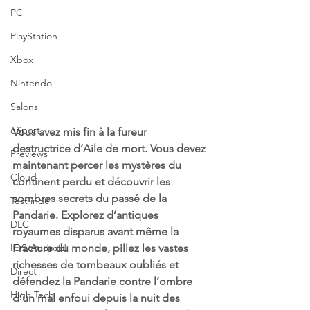
PC
PlayStation
Xbox
Nintendo
Salons
eSport
Vous avez mis fin à la fureur 
destructrice d’Aile de mort. Vous devez 
Previews
maintenant percer les mystères du 
Cloud
continent perdu et découvrir les 
sombres secrets du passé de la 
Test indé
Pandarie. Explorez d’antiques 
DLC
royaumes disparus avant même la 
IOS/Android
Fracture du monde, pillez les vastes 
richesses de tombeaux oubliés et 
Direct
défendez la Pandarie contre l’ombre 
High Tech
d’un mal enfoui depuis la nuit des 