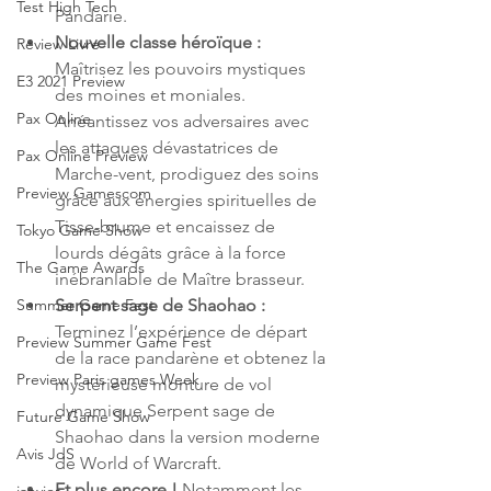
Test High Tech
Pandarie.
Nouvelle classe héroïque : 
Review Livre
Maîtrisez les pouvoirs mystiques 
E3 2021 Preview
des moines et moniales. 
Pax Online
Anéantissez vos adversaires avec 
les attaques dévastatrices de 
Pax Online Preview
Marche-vent, prodiguez des soins 
Preview Gamescom
grâce aux énergies spirituelles de 
Tisse-brume et encaissez de 
Tokyo Game Show
lourds dégâts grâce à la force 
The Game Awards
inébranlable de Maître brasseur.
Summer Game Fest
Serpent sage de Shaohao :
Terminez l’expérience de départ 
Preview Summer Game Fest
de la race pandarène et obtenez la 
Preview Paris games Week
mystérieuse monture de vol 
dynamique Serpent sage de 
Future Game Show
Shaohao dans la version moderne 
Avis JdS
de World of Warcraft.
Et plus encore ! 
Notamment les 