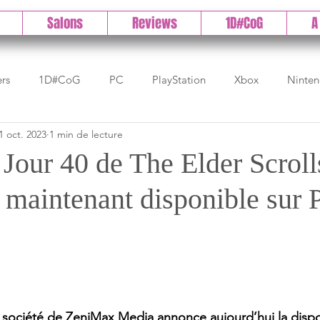
Salons
Reviews
1D#CoG
A
ers
1D#CoG
PC
PlayStation
Xbox
Ninte
1 oct. 2023
1 min de lecture
Test indé
DLC
IOS/Android
Direct
High 
Jour 40 de The Elder Scroll
 maintenant disponible sur 
Early Access
Test 1DCoG
Test Xbox
Test Nintendo
est Stadia
The Game Awards
Balan
société de ZeniMax Media annonce aujourd’hui la disponi