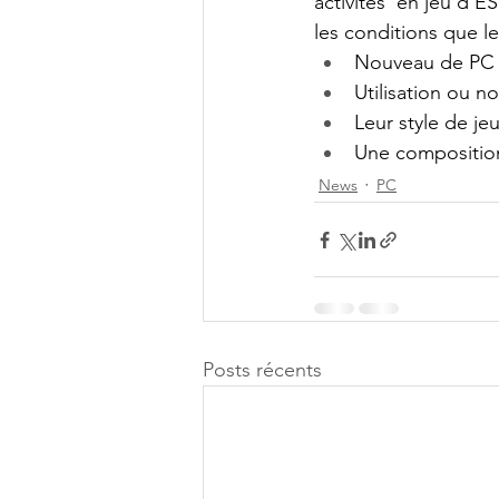
activités  en jeu d’E
les conditions que l
Nouveau de PC
Utilisation ou n
Leur style de je
Une compositio
News
PC
Posts récents