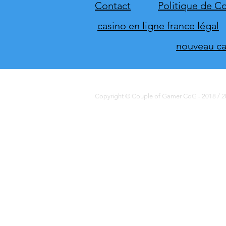
du direct de THQ Nordic
Contact
Politique de Co
casino en ligne france légal
nouveau cas
Copyright © Couple of Gamer CoG - 2018 / 20