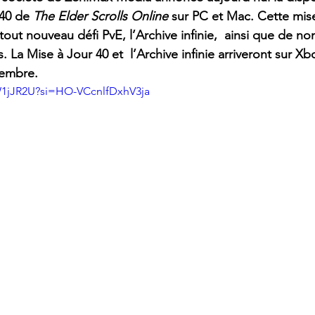
40 de 
The Elder Scrolls Online
 sur PC et Mac. Cette mise
 tout nouveau défi PvE, l’Archive infinie,  ainsi que de n
. La Mise à Jour 40 et  l’Archive infinie arriveront sur Xb
vembre. 
W1jJR2U?si=HO-VCcnlfDxhV3ja