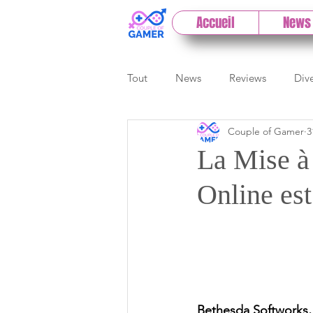
Accueil
News
Tout
News
Reviews
Div
Couple of Gamer
3
eSport
Previews
Cloud
La Mise à 
Online est
E3
Paris Games Week
Test PC
Actu 1DCoG
T
Bethesda Softworks, 