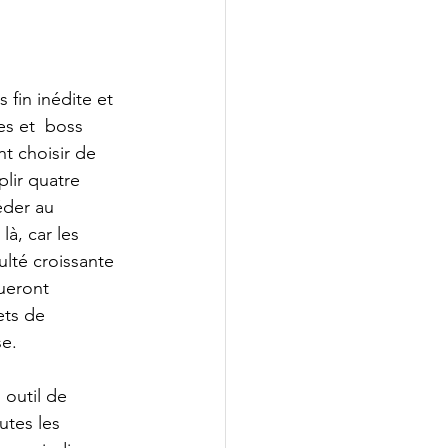
 fin inédite et 
s et  boss 
t choisir de 
lir quatre 
éder au 
à, car les 
lté croissante  
ueront 
ets de 
e.  
outil de 
tes les 