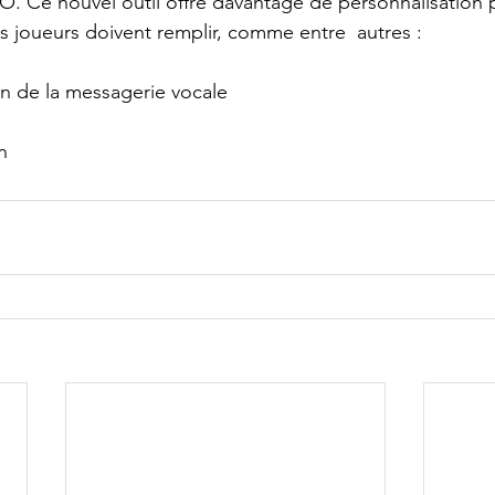
SO. Ce nouvel outil offre davantage de personnalisation 
es joueurs doivent remplir, comme entre  autres :
on de la messagerie vocale
u
n