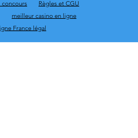
mbre
 concours
Règles et CGU
meilleur casino en ligne
ligne France légal