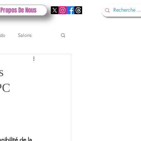
 Propos De Nous
ndo
Salons
Tech
Gamescom
s
PC
Test PlayStation
bilité de la 