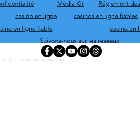
lancement
nove
nfidentialité
Média Kit
Réglement des
casino en ligne
casinos en ligne fiables
ino en ligne fiable
casino en 
Suivons-nous sur les réseaux
26 - Site indépendant de Jeux Vidéo