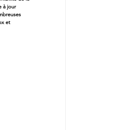
 à jour 
ombreuses 
ox et 