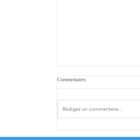
Commentaires
Rédigez un commentaire...
[THQ Nordic Digital Showcase
2026] Découvrez les annonces