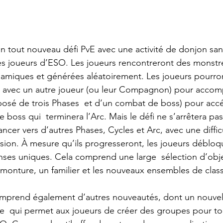
 un tout nouveau défi PvE avec une activité de donjon sans
les joueurs d’ESO. Les joueurs rencontreront des monstre
amiques et générées aléatoirement. Les joueurs pourron
u avec un autre joueur (ou leur Compagnon) pour accomp
osé de trois Phases  et d’un combat de boss) pour acc
oss qui  terminera l’Arc. Mais le défi ne s’arrêtera pas l
ncer vers d’autres Phases, Cycles et Arc, avec une difficu
ession. À mesure qu’ils progresseront, les joueurs débloq
ses uniques. Cela comprend une large  sélection d’obj
 monture, un familier et les nouveaux ensembles de class
omprend également d’autres nouveautés, dont un nouvel 
  qui permet aux joueurs de créer des groupes pour tou