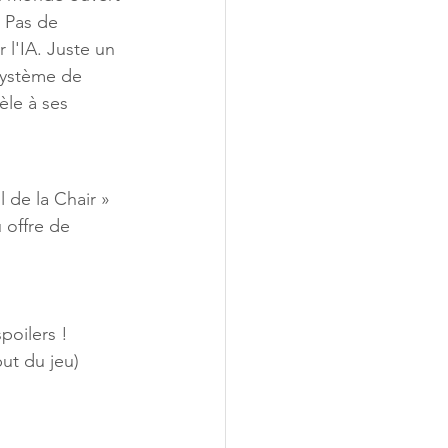
. Pas de 
l'IA. Juste un 
système de 
le à ses 
 de la Chair » 
 offre de 
poilers !
ut du jeu)