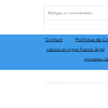
Rédigez un commentaire...
[THQ Nordic Digital Showcase
2026] Découvrez les annonces
du direct de THQ Nordic
Contact
Politique de Co
casino en ligne france légal
nouveau cas
Copyright © Couple of Gamer CoG - 2018 / 20