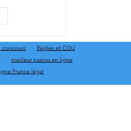
 Sing 2027 et Let's Sing
 seront sur scène en
mbre
 concours
Règles et CGU
meilleur casino en ligne
ligne France légal