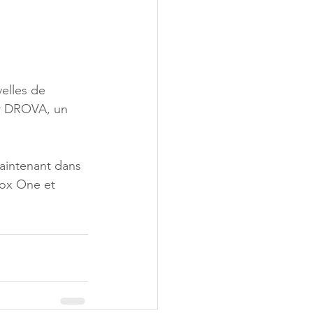
velles de 
ur DROVA, un 
aintenant dans 
box One et 