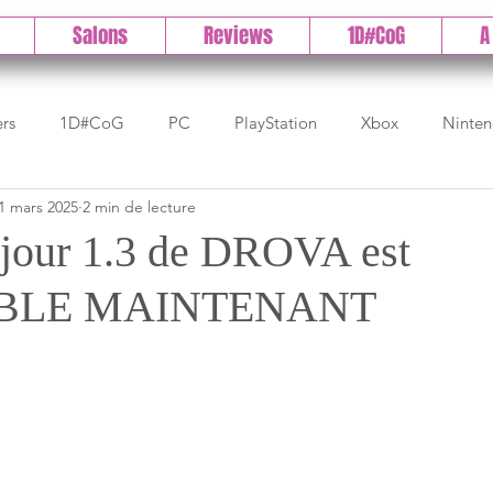
Salons
Reviews
1D#CoG
A
ers
1D#CoG
PC
PlayStation
Xbox
Ninte
1 mars 2025
2 min de lecture
Test indé
DLC
IOS/Android
Direct
High 
 jour 1.3 de DROVA est
IBLE MAINTENANT
Early Access
Test 1DCoG
Test Xbox
Test Nintendo
est Stadia
The Game Awards
Balan