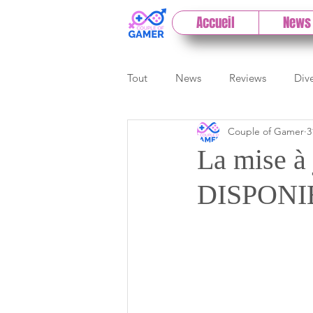
Accueil
News
Tout
News
Reviews
Div
Couple of Gamer
3
eSport
Previews
Cloud
La mise à
DISPON
E3
Paris Games Week
Test PC
Actu 1DCoG
T