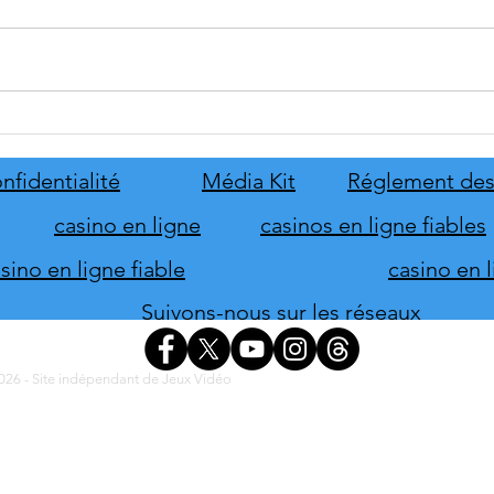
Disney Epic Mickey :
Let's
Rebrushed se mobilise pour son
ABBA
lancement
nove
nfidentialité
Média Kit
Réglement des
casino en ligne
casinos en ligne fiables
ino en ligne fiable
casino en 
Suivons-nous sur les réseaux
26 - Site indépendant de Jeux Vidéo