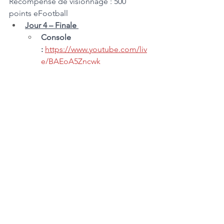
Récompense de visionnage : 500 
points eFootball
Jour 4 – Finale 
Console 
:
https://www.youtube.com/liv
e/BAEoA5Zncwk
​Récompense de visionnage : 
1 000 points eFootball
Mobile 
:
https://www.youtube.com/liv
e/yQC99d8lxss
Récompense de visionnage : 
1 000 points eFootball
News