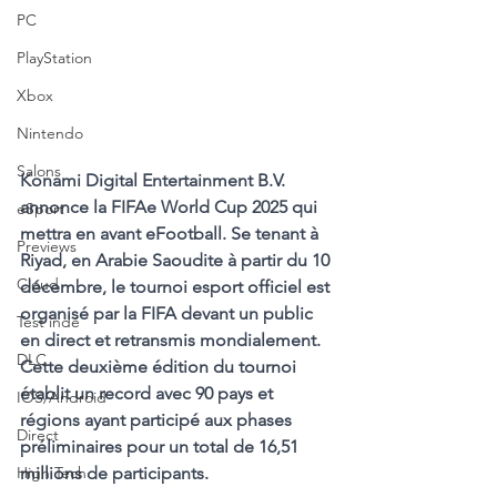
PC
PlayStation
Xbox
Nintendo
Salons
Konami Digital Entertainment B.V. 
annonce la FIFAe World Cup 2025 qui 
eSport
mettra en avant eFootball. Se tenant à 
Previews
Riyad, en Arabie Saoudite à partir du 10 
Cloud
décembre, le tournoi esport officiel est 
organisé par la FIFA devant un public 
Test indé
en direct et retransmis mondialement. 
DLC
Cette deuxième édition du tournoi 
établit un record avec 90 pays et 
IOS/Android
régions ayant participé aux phases 
Direct
préliminaires pour un total de 16,51 
millions de participants.
High Tech