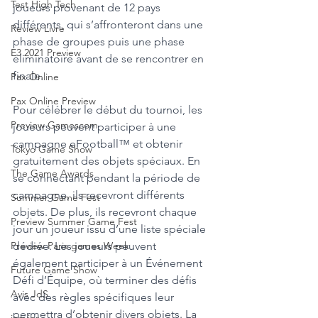
Test High Tech
joueurs provenant de 12 pays 
différents, qui s’affronteront dans une 
Review Livre
phase de groupes puis une phase 
E3 2021 Preview
éliminatoire avant de se rencontrer en 
finale. 
Pax Online
Pax Online Preview
Pour célébrer le début du tournoi, les 
Preview Gamescom
joueurs peuvent participer à une 
campagne eFootball™ et obtenir 
Tokyo Game Show
gratuitement des objets spéciaux. En 
The Game Awards
se connectant pendant la période de 
campagne, ils recevront différents 
Summer Game Fest
objets. De plus, ils recevront chaque 
Preview Summer Game Fest
jour un joueur issu d’une liste spéciale 
dédiée. Les joueurs peuvent 
Preview Paris games Week
également participer à un Événement 
Future Game Show
Défi d’Équipe, où terminer des défis 
Avis JdS
avec des règles spécifiques leur 
permettra d’obtenir divers objets. La 