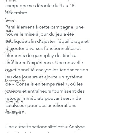
janvier
campagne se déroule du 4 au 18 
avril
décembre. 
fevrier
Parallèlement à cette campagne, une 
mars
nouvelle mise à jour du jeu a été 
mai
appliquée afin d’ajuster l’équilibrage et 
d’ajouter diverses fonctionnalités et 
juin
éléments de gameplay destinés à 
juillet
améliorer l’expérience. Une nouvelle 
fonctionnalité analyse les tendances en 
aout
jeu des joueurs et ajoute un système 
septembre
de « Conseils en temps réel », où les 
joueurs et entraîneurs fournissent des 
octobre
retours immédiats pouvant servir de 
novembre
catalyseur pour des améliorations 
décembre
tactiques. 
Une autre fonctionnalité est « Analyse 