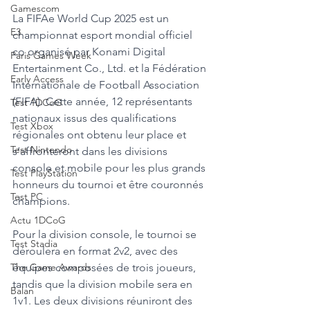
Gamescom
La FIFAe World Cup 2025 est un 
E3
championnat esport mondial officiel 
co organisé par Konami Digital 
Paris Games Week
Entertainment Co., Ltd. et la Fédération 
Early Access
Internationale de Football Association 
(FIFA). Cette année, 12 représentants 
Test 1DCoG
nationaux issus des qualifications 
Test Xbox
régionales ont obtenu leur place et 
Test Nintendo
s’affronteront dans les divisions 
console et mobile pour les plus grands 
Test PlayStation
honneurs du tournoi et être couronnés 
Test PC
champions. 
Actu 1DCoG
Pour la division console, le tournoi se 
Test Stadia
déroulera en format 2v2, avec des 
équipes composées de trois joueurs, 
The Game Awards
tandis que la division mobile sera en 
Balan
1v1. Les deux divisions réuniront des 