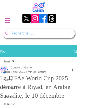
Post
Tout
Couple of Gamer
Tout
4 déc. 2025
3 min de lecture
La FIFAe World Cup 2025
News
démarre à Riyad, en Arabie
Reviews
Saoudite, le 10 décembre
Divers
1D#CoG