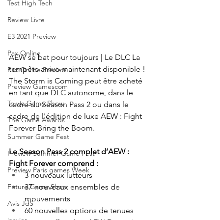
Test High Tech
Review Livre
E3 2021 Preview
Pax Online
AEW se bat pour toujours | Le DLC La 
tempête arrive maintenant disponible !
Pax Online Preview
The Storm is Coming peut être acheté 
Preview Gamescom
en tant que DLC autonome, dans le 
Tokyo Game Show
cadre du Season Pass 2 ou dans le 
cadre de l'édition de luxe AEW : Fight 
The Game Awards
Forever Bring the Boom.
Summer Game Fest
Le Season Pass 2 complet d’AEW : 
Preview Summer Game Fest
Fight Forever comprend :
Preview Paris games Week
3 nouveaux lutteurs
37 nouveaux ensembles de 
Future Game Show
mouvements
Avis JdS
60 nouvelles options de tenues