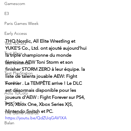
Gamescom
E3
Paris Games Week
Early Access
THQ Nordic, All Elite Wrestling et 
Test 1DCoG
YUKE'S Co., Ltd. ont ajouté aujourd'hui 
Test Xbox
la triple championne du monde 
féminine AEW Toni Storm et son 
Test Nintendo
finisher STORM ZERO à leur équipe. la 
Test PlayStation
liste de talents jouable AEW: Fight 
Test PC
Forever . La TEMPÊTE arrive ! Le DLC 
est désormais disponible pour les 
Actu 1DCoG
joueurs d'AEW : Fight Forever sur PS4, 
Test Stadia
PS5, Xbox One, Xbox Series X|S, 
Nintendo Switch et PC.
The Game Awards
https://youtu.be/QdZUqGAV1XA
Balan