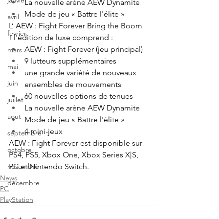
janvier
La nouvelle arène AEW Dynamite
Mode de jeu « Battre l'élite »
avril
L’ AEW : Fight Forever Bring the Boom 
fevrier
! l'édition de luxe comprend :
AEW : Fight Forever (jeu principal)
mars
9 lutteurs supplémentaires
mai
une grande variété de nouveaux 
juin
ensembles de mouvements
60 nouvelles options de tenues
juillet
La nouvelle arène AEW Dynamite
aout
Mode de jeu « Battre l'élite »
4 mini-jeux
septembre
AEW : Fight Forever est disponible sur 
octobre
PS4, PS5, Xbox One, Xbox Series X|S, 
PC et Nintendo Switch.
novembre
News
décembre
PC
PlayStation