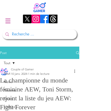
Post
Tout
Couple of Gamer
Tout
10 janv. 2024
1 min de lecture
La championne du monde
News
féminine AEW, Toni Storm,
Reviews
rejoint la liste du jeu AEW:
Divers
Fight Forever
1D#CoG