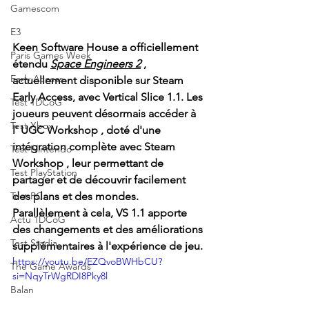
Gamescom
E3
Keen Software House a officiellement 
Paris Games Week
étendu
Space Engineers 2
, 
Early Access
actuellement disponible sur Steam 
Early Access, avec Vertical Slice 1.1. Les 
Test 1DCoG
joueurs peuvent désormais accéder à 
Test Xbox
l'
UGC Workshop
, doté d'une 
intégration complète avec
Steam 
Test Nintendo
Workshop
, leur permettant de 
Test PlayStation
partager et de découvrir facilement 
Test PC
des plans et des mondes. 
Parallèlement à cela, VS 1.1 apporte 
Actu 1DCoG
des changements et des améliorations 
Test Stadia
supplémentaires à l'expérience de jeu.
https://youtu.be/EZQvoBWHbCU?
The Game Awards
si=NqyTrWgRDI8Pky8l
Balan