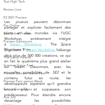
Test High Tech
Review Livre
E3 2021 Preview
Les joueurs peuvent désormais 
Pax Online
partager et explorer facilement des 
plans et des mondes via l'UGC 
Pax Online Preview
Workshop, entièrement intégré 
Preview Gamescom
à
Steam Workshop
. The
Space 
Tokyo Game Show
Engineers 1
Steam Workshop
héberge 
déjà plus de 500 000 créations, ce qui 
The Game Awards
en fait le quatrième plus grand atelier 
Summer Game Fest
sur Steam. Désormais, avec les 
nouvelles possibilités de
SE2
et le 
Preview Summer Game Fest
contenu futur en route, les 
Preview Paris games Week
développeurs espèrent qu'il grandira 
encore plus et surpassera son 
Future Game Show
prédécesseur. Pour étendre encore 
Avis JdS
davantage les possibilités 