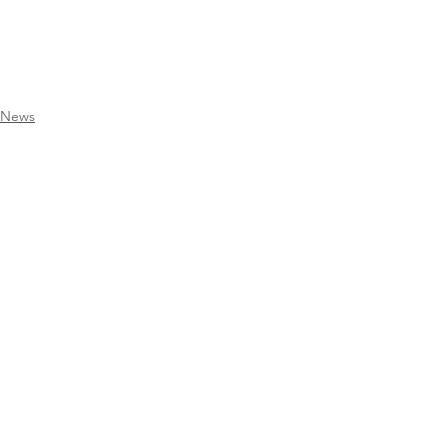
News
PC
Voir tout
Posts récents