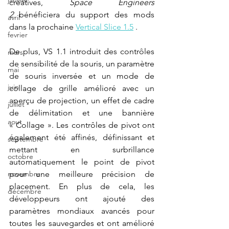
janvier
créatives,
Space Engineers 
2
bénéficiera du support des mods 
avril
dans la prochaine
Vertical Slice 1.5
.
fevrier
De plus, VS 1.1 introduit des contrôles 
mars
de sensibilité de la souris, un paramètre 
mai
de souris inversée et un mode de 
juin
collage de grille amélioré avec un 
aperçu de projection, un effet de cadre 
juillet
de délimitation et une bannière 
aout
« Collage ». Les contrôles de pivot ont 
également été affinés, définissant et 
septembre
mettant en surbrillance 
octobre
automatiquement le point de pivot 
pour une meilleure précision de 
novembre
placement. En plus de cela, les 
décembre
développeurs ont ajouté des 
paramètres mondiaux avancés pour 
toutes les sauvegardes et ont amélioré 