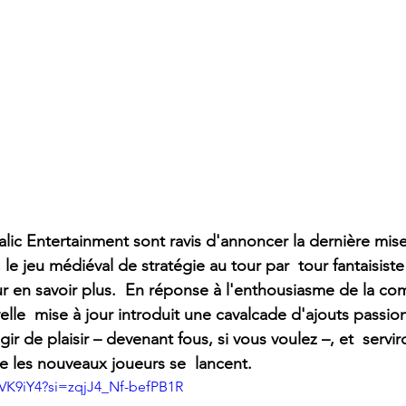
ic Entertainment sont ravis d'annoncer la dernière mise 
 le jeu médiéval de stratégie au tour par  tour fantaisiste 
ur en savoir plus.  En réponse à l'enthousiasme de la c
velle  mise à jour introduit une cavalcade d'ajouts passio
ugir de plaisir – devenant fous, si vous voulez –, et  servi
e les nouveaux joueurs se  lancent. 
eVK9iY4?si=zqjJ4_Nf-befPB1R