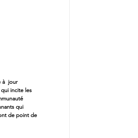
à  jour 
qui incite les 
ommunauté 
nnants qui 
ront de point de 