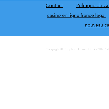
du direct de THQ Nordic
Contact
Politique de Co
casino en ligne france légal
nouveau cas
Copyright © Couple of Gamer CoG - 2018 / 20