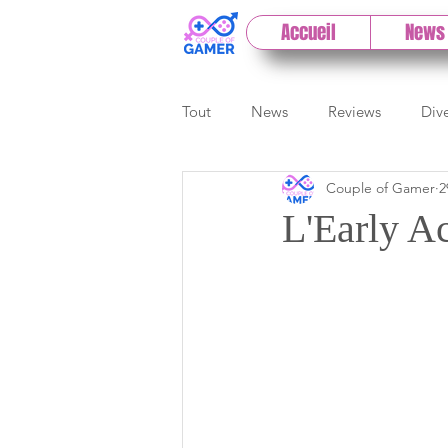
Accueil
News
Tout
News
Reviews
Div
Couple of Gamer
2
eSport
Previews
Cloud
L'Early A
E3
Paris Games Week
Test PC
Actu 1DCoG
T