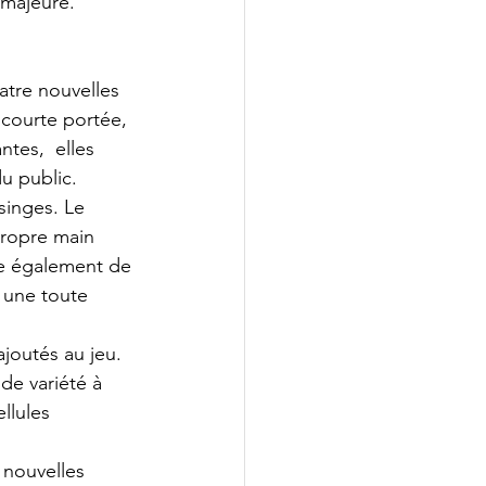
 majeure. 
tre nouvelles 
 courte portée, 
tes,  elles 
du public.
singes. Le 
propre main 
se également de 
t une toute 
joutés au jeu. 
de variété à  
llules 
 nouvelles 