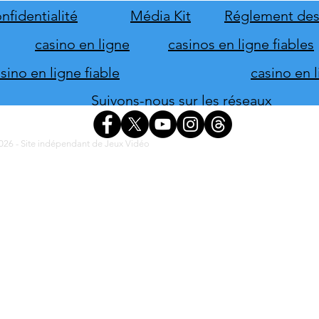
lancement
nove
nfidentialité
Média Kit
Réglement des
casino en ligne
casinos en ligne fiables
ino en ligne fiable
casino en 
Suivons-nous sur les réseaux
26 - Site indépendant de Jeux Vidéo