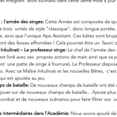
 et intégrant  leurs souhaits dans cette 3ème mise à jour
: l'armée des singes:
 Cette Armée est composée de qua
s trois  unités de style "classique", donc longue portée,
 ainsi que l'unique Ape Assistant. Ces bêtes sont bruyan
ont des fesses effrontées ! Cela pourrait être un  favori 
nkulinati – Le professeur singe:
 Le chef de l'armée des 
st livré avec ses  propres actions de main ainsi que sa 
'est  une patte de singe à fourrure). Le Professeur dispo
s. Avec ce Maître Inkulinati et les nouvelles Bêtes,  c'es
ui est ajoutée au jeu.
 de bataille:
 De nouveaux champs de bataille ont été a
jouer sur de nouveaux champs de bataille... Ajoute plus 
ombat et de nouveaux scénarios pour faire filtrer vos  ce
s intermédiaires dans l'Académie:
 Nous avons ajouté de