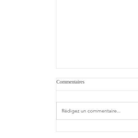
Commentaires
Rédigez un commentaire...
[THQ Nordic Digital Showcase
2026] Découvrez les annonces