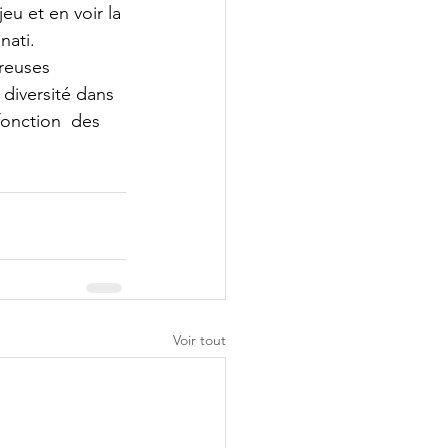
eu et en voir la 
nati.
reuses 
diversité dans 
onction  des 
Voir tout