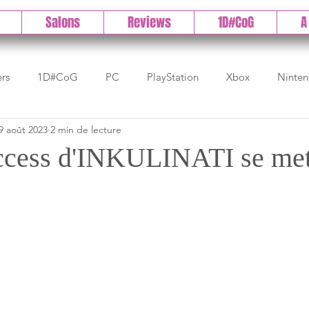
Salons
Reviews
1D#CoG
A
ers
1D#CoG
PC
PlayStation
Xbox
Ninte
9 août 2023
2 min de lecture
Test indé
DLC
IOS/Android
Direct
High 
ccess d'INKULINATI se met
Early Access
Test 1DCoG
Test Xbox
Test Nintendo
est Stadia
The Game Awards
Balan