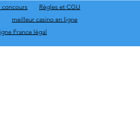
mbre
 concours
Règles et CGU
meilleur casino en ligne
ligne France légal