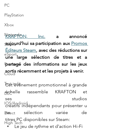
PC
PlayStation
Xbox
Nintendo
KRAFTON, Inc.
 a annoncé 
aujourd’hui sa participation aux 
Promos 
Salons
Éditeurs Steam
, avec des réductions sur 
eSport
une large sélection de titres et a 
partagé des informations sur les jeux 
Previews
sortis récemment et les projets à venir. 
Cloud
Test indé
Cet événement promotionnel à grande 
échelle rassemble KRAFTON et 
DLC
ses studios 
IOS/Android
créatifs indépendants pour présenter u
ne sélection variée de 
Direct
titres PC disponibles sur Steam: 
High Tech
Le jeu de rythme et d’action Hi-Fi 