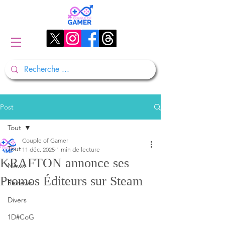
Post
Tout
Couple of Gamer
Tout
11 déc. 2025
1 min de lecture
KRAFTON annonce ses
News
Promos Éditeurs sur Steam
Reviews
Divers
1D#CoG