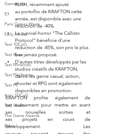
Gamescom
RUSH, récemment ajouté 
au portoflio de KRAFTON cette 
E3
année, est disponible avec une 
Paris Games Week
réduction de -40%. 
Le survival-horror “The Callisto 
Early Access
Protocol” bénéficie d’une 
Test 1DCoG
réduction de -85%, son prix le plus 
bas jamais proposé. 
Test Xbox
D'autres titres développés par les 
Test Nintendo
studios créatifs de KRAFTON, 
Test PlayStation
danns les genre casual, action, 
shooter et RPG sont également 
Test PC
disponibles en promotion.
Actu 1DCoG
KRAFTON profite également de 
cet événement pour mettre en avant 
Test Stadia
ses nouvelles sorties et 
The Game Awards
ses projets en cours de 
Balan
développement. Les 
joueurs peuvent trouver des 