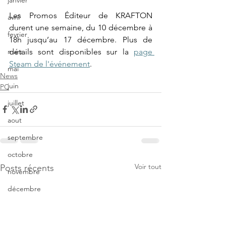
janvier
Les Promos Éditeur de KRAFTON 
avril
durent une semaine, du 10 décembre à 
fevrier
18h jusqu’au 17 décembre. Plus de 
détails sont disponibles sur la 
page 
mars
Steam de l'événement
. 
mai
News
juin
PC
juillet
aout
septembre
octobre
Voir tout
Posts récents
novembre
décembre