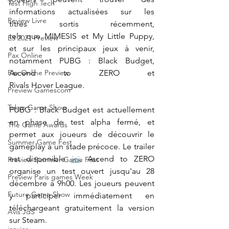
Test High Tech
informations actualisées sur les 
Review Livre
titres sortis récemment, 
tels que MIMESIS et My Little Puppy, 
E3 2021 Preview
et sur les principaux jeux à venir, 
Pax Online
notamment PUBG : Black Budget, 
Ascend to ZERO et 
Pax Online Preview
Rivals Hover League. 
Preview Gamescom
Tokyo Game Show
PUBG : Black Budget est actuellement 
en phase de test alpha fermé, et 
The Game Awards
permet aux joueurs de 
découvrir le 
Summer Game Fest
gameplay
 à un stade précoce. Le trailer 
est disponible 
ici
. Ascend to ZERO 
Preview Summer Game Fest
organise un test ouvert jusqu'au 28 
Preview Paris games Week
décembre à 9h00. Les joueurs peuvent 
Future Game Show
y participer immédiatement en 
téléchargeant gratuitement la version 
Avis JdS
sur Steam. 