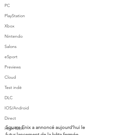
PC
PlayStation
Xbox
Nintendo
Salons
eSport
Previews
Cloud
Test indé
DLC
IOS/Android
Direct
Square Enix a annoncé aujourd’hui le 
High Tech
futur lancement de la bêta fermée 