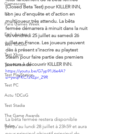
Gamescom
(Closed Beta Test) pour KILLER INN, 
E3
son jeu d’enquête et d’action en 
multijoueur très attendu. La bêta 
Paris Games Week
fermée démarrera à minuit dans la nuit 
Early Access
du vendredi 25 juillet au samedi 26 
juillet en France. Les joueurs peuvent 
Test 1DCoG
dès à présent s’inscrire au playtest 
Test Xbox
Steam pour faire partie des premiers 
joueurs à découvrir KILLER INN.
Test Nintendo
https://youtu.be/G7yp91J6e4A?
Test PlayStation
si=ywqFKC7z9Zpr_Z9R
Test PC
Actu 1DCoG
Test Stadia
The Game Awards
La bêta fermée restera disponible 
Balan
jusqu’au lundi 28 juillet à 23h59 et aura 
pour principal objectif principal de 