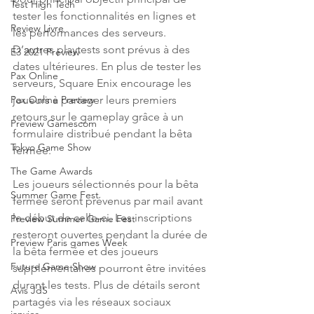
Test High Tech
tester les fonctionnalités en lignes et 
Review Livre
les performances des serveurs. 
D’autres playtests sont prévus à des 
E3 2021 Preview
dates ultérieures. En plus de tester les 
Pax Online
serveurs, Square Enix encourage les 
joueurs à partager leurs premiers 
Pax Online Preview
retours sur le gameplay grâce à un 
Preview Gamescom
formulaire distribué pendant la bêta 
Tokyo Game Show
fermée.
The Game Awards
Les joueurs sélectionnés pour la bêta 
Summer Game Fest
fermée seront prévenus par mail avant 
le début de celle-ci. Les inscriptions 
Preview Summer Game Fest
resteront ouvertes pendant la durée de 
Preview Paris games Week
la bêta fermée et des joueurs 
Future Game Show
supplémentaires pourront être invitées 
durant les tests. Plus de détails seront 
Avis JdS
partagés via les réseaux sociaux 