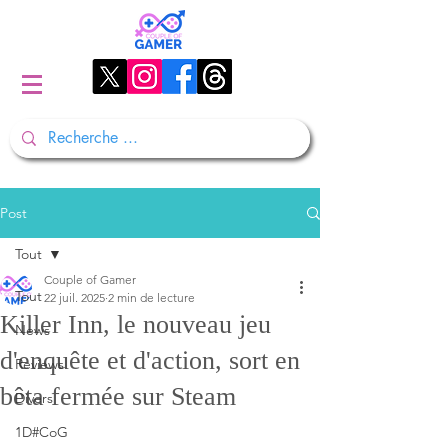
Post
Tout
Couple of Gamer
Tout
22 juil. 2025
2 min de lecture
Killer Inn, le nouveau jeu
News
d'enquête et d'action, sort en
Reviews
bêta fermée sur Steam
Divers
1D#CoG