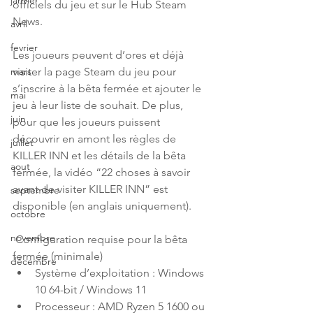
janvier
officiels du jeu et sur le Hub Steam 
News.
avril
fevrier
Les joueurs peuvent d’ores et déjà 
visiter la page Steam du jeu pour 
mars
s’inscrire à la bêta fermée et ajouter le 
mai
jeu à leur liste de souhait. De plus, 
juin
pour que les joueurs puissent 
découvrir en amont les règles de 
juillet
KILLER INN et les détails de la bêta 
aout
fermée, la vidéo “22 choses à savoir 
avant de visiter KILLER INN” est 
septembre
disponible (en anglais uniquement). 
octobre
novembre
 Configuration requise pour la bêta 
fermée (minimale)
décembre
Système d’exploitation : Windows 
10 64-bit / Windows 11 
Processeur : AMD Ryzen 5 1600 ou 